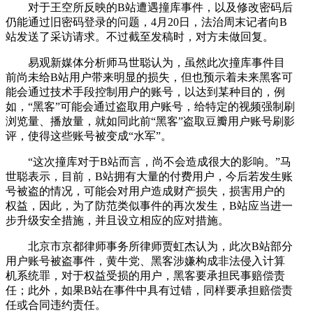
对于王空所反映的B站遭遇撞库事件，以及修改密码后
仍能通过旧密码登录的问题，4月20日，法治周末记者向B
站发送了采访请求。不过截至发稿时，对方未做回复。
易观新媒体分析师马世聪认为，虽然此次撞库事件目
前尚未给B站用户带来明显的损失，但也预示着未来黑客可
能会通过技术手段控制用户的账号，以达到某种目的，例
如，“黑客”可能会通过盗取用户账号，给特定的视频强制刷
浏览量、播放量，就如同此前“黑客”盗取豆瓣用户账号刷影
评，使得这些账号被变成“水军”。
“这次撞库对于B站而言，尚不会造成很大的影响。”马
世聪表示，目前，B站拥有大量的付费用户，今后若发生账
号被盗的情况，可能会对用户造成财产损失，损害用户的
权益，因此，为了防范类似事件的再次发生，B站应当进一
步升级安全措施，并且设立相应的应对措施。
北京市京都律师事务所律师贾虹杰认为，此次B站部分
用户账号被盗事件，黄牛党、黑客涉嫌构成非法侵入计算
机系统罪，对于权益受损的用户，黑客要承担民事赔偿责
任；此外，如果B站在事件中具有过错，同样要承担赔偿责
任或合同违约责任。