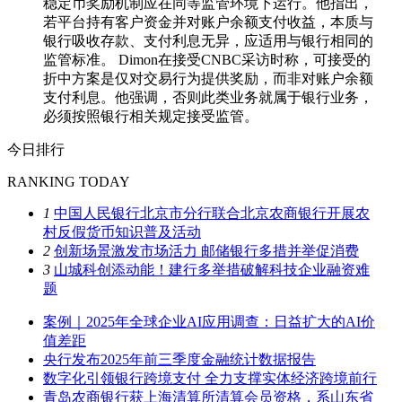
稳定币奖励机制应在同等监管环境下运行。他指出，
若平台持有客户资金并对账户余额支付收益，本质与
银行吸收存款、支付利息无异，应适用与银行相同的
监管标准。 Dimon在接受CNBC采访时称，可接受的
折中方案是仅对交易行为提供奖励，而非对账户余额
支付利息。他强调，否则此类业务就属于银行业务，
必须按照银行相关规定接受监管。
今日排行
RANKING TODAY
1
中国人民银行北京市分行联合北京农商银行开展农
村反假货币知识普及活动
2
创新场景激发市场活力 邮储银行多措并举促消费
3
山城科创添动能！建行多举措破解科技企业融资难
题
案例｜2025年全球企业AI应用调查：日益扩大的AI价
值差距
央行发布2025年前三季度金融统计数据报告
数字化引领银行跨境支付 全力支撑实体经济跨境前行
青岛农商银行获上海清算所清算会员资格，系山东省