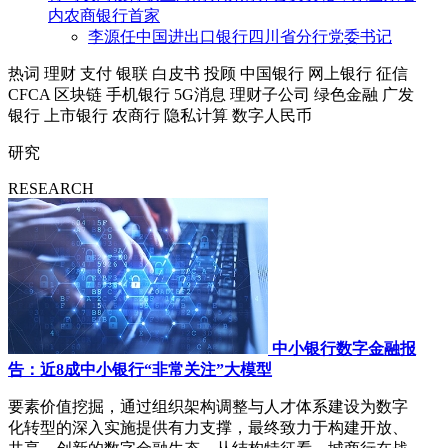
内农商银行首家
李源任中国进出口银行四川省分行党委书记
热词
理财
支付
银联
白皮书
投顾
中国银行
网上银行
征信
CFCA
区块链
手机银行
5G消息
理财子公司
绿色金融
广发
银行
上市银行
农商行
隐私计算
数字人民币
研究
RESEARCH
中小银行数字金融报
告：近8成中小银行“非常关注”大模型
要素价值挖掘，通过组织架构调整与人才体系建设为数字
化转型的深入实施提供有力支撑，最终致力于构建开放、