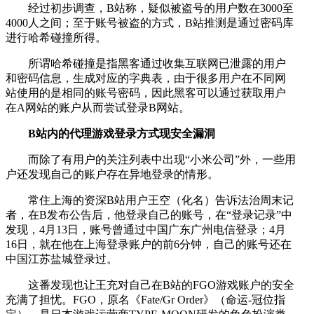
经过初步调查，B站称，疑似被盗号的用户数在3000至
4000人之间；至于账号被盗的方式，B站推测是通过密码库
进行哈希碰撞所得。
所谓哈希碰撞是指黑客通过收集互联网已泄露的用户
和密码信息，生成对应的字典表，由于很多用户在不同网
站使用的是相同的账号密码，因此黑客可以通过获取用户
在A网站的账户从而尝试登录B网站。
B站内的代理游戏登录方式现安全漏洞
而除了有用户的关注列表中出现“小米公司”外，一些用
户还发现自己的账户存在异地登录的情形。
常住上海的资深B站用户王空（化名）告诉法治周末记
者，在B发布公告后，他登录自己的账号，在“登录记录”中
发现，4月13日，账号曾通过中国广东广州电信登录；4月
16日，就在他在上海登录账户的前6分钟，自己的账号还在
中国江苏盐城登录过。
这番发现也让王充对自己在B站的FGO游戏账户的安全
充满了担忧。FGO，原名《Fate/Gr Order》（命运-冠位指