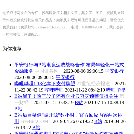
电子银行网发布的专栏、投稿以及征文相关文章，其文字、图片、视频均来源
于作者投稿或转载自相关作品方；如涉及未经许可使用作品的问题，请您优先
联系我们（联系邮箱：cebnet@cfca.com.cn，电话：400-880-9888），我们会第
一时间核实，谢谢配合。
为你推荐
平安银行与B站电竞达成战略合作 布局年轻化一站式
金融服务
中国证券网
2020-08-06 09:00:15
平安银行
2020-08-06 09:00:15
平安银行
哔哩哔哩1.18亿拿下支付牌照
21世纪经济报道
2021-
11-22 08:42:19
哔哩哔哩
2021-11-22 08:42:19
哔哩哔哩
B站崩了！除了段子还有企业云容灾预警值得关注
第
一财经
2021-07-15 10:38:19
B站
2021-07-15 10:38:19
B站
B站后台疑似“被开源”数小时，官方回应内容两次秒
删
FreeBuf.COM
2019-04-26 05:19:22
B站
2019-04-26
05:19:22
B站
平安银行通过虚拟IP“平安小财娘”创新反诈骗宣传教