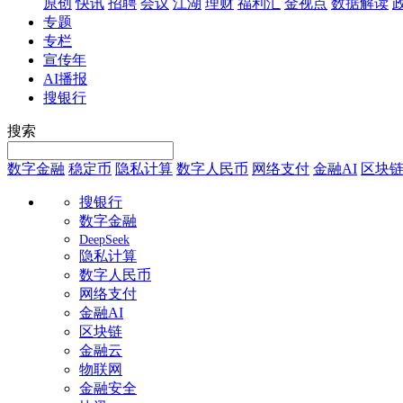
原创
快讯
招聘
会议
江湖
理财
福利汇
金视点
数据解读
专题
专栏
宣传年
AI播报
搜银行
搜索
数字金融
稳定币
隐私计算
数字人民币
网络支付
金融AI
区块
搜银行
数字金融
DeepSeek
隐私计算
数字人民币
网络支付
金融AI
区块链
金融云
物联网
金融安全