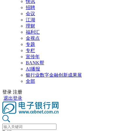
快讯
招聘
会议
江湖
理财
福利汇
金视点
专题
专栏
宣传年
BANK帮
AI播报
银行业数字金融创新成果展
全部
登录
注册
退出登录