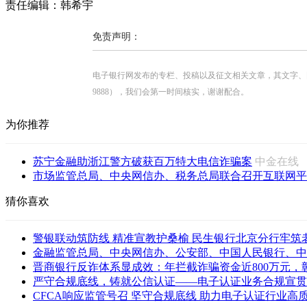
责任编辑：韩希宇
免责声明：
电子银行网发布的专栏、投稿以及征文相关文章，其文字、图片、视
9888），我们会第一时间核实，谢谢配合。
为你推荐
苏宁金融助浙江警方破获百万特大电信诈骗案
中金在
市场监管总局、中央网信办、税务总局联合召开互联网平台
猜你喜欢
警银联动筑防线 精准宣教护桑榆 民生银行北京分行牢筑老年
金融监管总局、中央网信办、公安部、中国人民银行、中国
晋商银行反诈体系显成效：年拦截诈骗资金近800万元，彰显
严守合规底线，铸就公信认证——电子认证业务合规宣贯会
CFCA响应监管号召 坚守合规底线 助力电子认证行业高