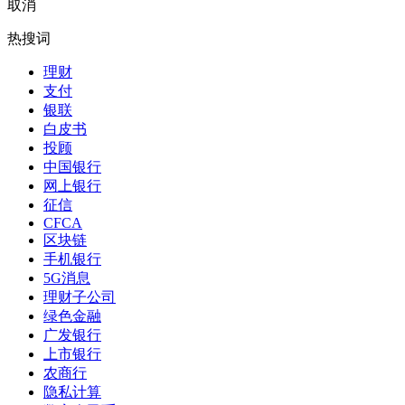
取消
热搜词
理财
支付
银联
白皮书
投顾
中国银行
网上银行
征信
CFCA
区块链
手机银行
5G消息
理财子公司
绿色金融
广发银行
上市银行
农商行
隐私计算