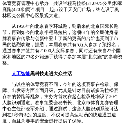
体育竞赛管理中心承办，共设半程马拉松(21.0975公里)和家
庭跑(420米)两个项目，起点设于天安门广场，终点设于奥
林匹克公园中心区景观大道。
从1956年的北京春季环城跑，到后来的北京国际长跑
节，再到如今的北京半程马拉松，这项61年的全民健身品
牌赛事在传承与创新中登上了新的更高的台阶也受到了市
民的热烈欢迎，据悉，本届赛事共有5万人参加了预报名，
通过赛事抽签共有21000人实际参赛，同时还有来自22个国
家和地区的73名外籍选手获得了参加本届“北京跑”的参赛资
格。
人工智能
黑科技走进大众生活
与以往的体育竞赛不同，今年的这项赛事在检录、保
障、出发等方面全面升级。尤其是针对目前诸多马拉松赛
存在的替跑等乱象，主办方首次在起点检录处增设了20个
人脸识别通道。赛事组委会秘书长、北京市体育竞赛管理
中心主任邵晓军介绍，通过测试，这套人脸识别系统可达
到在1秒内识别的速度。不仅可提高运动员的快速通过速
度，而且为赛事的安全进行提供了保障。