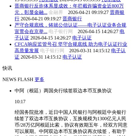
晋商银行反诈体系显成效：年拦截诈骗资金近800万
元，彰显金融...
金融界
2026-04-21 09:19:27
晋商银
行
2026-04-21 09:19:27
晋商银行
严守合规底线，铸就公信认证——电子认证业务合规
宣贯会在京举...
电子银行网
2026-04-15 14:26:27
电
子认证
2026-04-15 14:26:27
电子认证
CFCA响应监管号召 坚守合规底线 助力电子认证行业
高质量发展
电子银行网
2026-03-31 14:15:12
电子认
证
2026-03-31 14:15:12
电子认证
快讯
NEWS FLASH
更多
中阿（根廷）两国央行续签双边本币互换协议
10:17
经国务院批准，近日中国人民银行与阿根廷中央银行
续签了双边本币互换协议，互换规模为1300亿元人民
币/28万亿阿根廷比索，协议有效期五年，经双方同意
可以展期。中阿双边本币互换协议再次续签，有助于