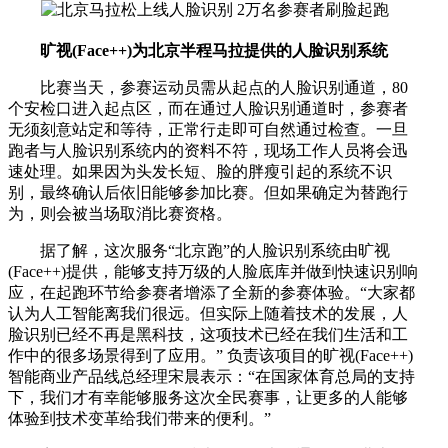
旷视(Face++)为北京半程马拉提供的人脸识别系统
比赛当天，参赛运动员需从起点的人脸识别通道，80
个安检口进入起点区，而在通过人脸识别通道时，参赛者
无须刻意站定和等待，正常行走即可自然通过检查。一旦
跑者与人脸识别系统内的资料不符，现场工作人员将会迅
速处理。如果因为头发长短、脸的胖瘦引起的系统不识
别，最终确认后依旧能够参加比赛。但如果确定为替跑行
为，则会被当场取消比赛资格。
据了解，这次服务“北京跑”的人脸识别系统由旷视
(Face++)提供，能够支持万级的人脸底库并做到快速识别响
应，在起跑环节给参赛者增添了全新的参赛体验。“大家都
认为人工智能离我们很远。但实际上随着技术的发展，人
脸识别已经不再是黑科技，这项技术已经在我们生活和工
作中的很多场景得到了应用。” 负责该项目的旷视(Face++)
智能商业产品线总经理宋晨表示：“在国家体育总局的支持
下，我们才有幸能够服务这次全民赛事，让更多的人能够
体验到技术变革给我们带来的便利。”