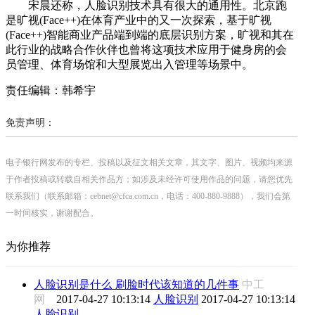
宋晨还称，人脸识别技术具有很大的通用性。北京跑
是旷视(Face++)在体育产业中的又一次探索，基于旷视
(Face++)智能商业产品端到端的底层识别方案，旷视和其在
此行业的战略合作伙伴也曾将这项技术应用于健身房的会
员管理、体育场馆和大型展览出入管理等场景中。
责任编辑：韩希宇
免责声明：
电子银行网发布的专栏、投稿以及征文相关文章，其文字、图片、视频均来源
于作者投稿或转载自相关作品方；如涉及未经许可使用作品的问题，请您优先
联系我们（联系邮箱：cebnet@cfca.com.cn，电话：400-880-9888），我们会第
一时间核实，谢谢配合。
为你推荐
人脸识别是什么 刷脸时代该知道的几件事
中工
网
2017-04-27 10:13:14
人脸识别
2017-04-27 10:13:14
人脸识别