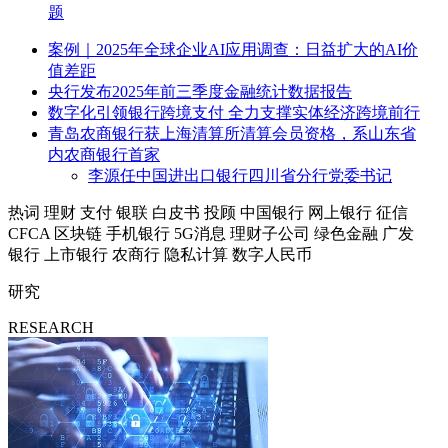
题
案例｜2025年全球企业AI应用调查：日益扩大的AI价
值差距
央行发布2025年前三季度金融统计数据报告
数字化引领银行跨境支付 全力支撑实体经济跨境前行
青岛农商银行获上海清算所清算会员资格，系山东省
内农商银行首家
李源任中国进出口银行四川省分行党委书记
热词
理财
支付
银联
白皮书
投顾
中国银行
网上银行
征信
CFCA
区块链
手机银行
5G消息
理财子公司
绿色金融
广发
银行
上市银行
农商行
隐私计算
数字人民币
研究
RESEARCH