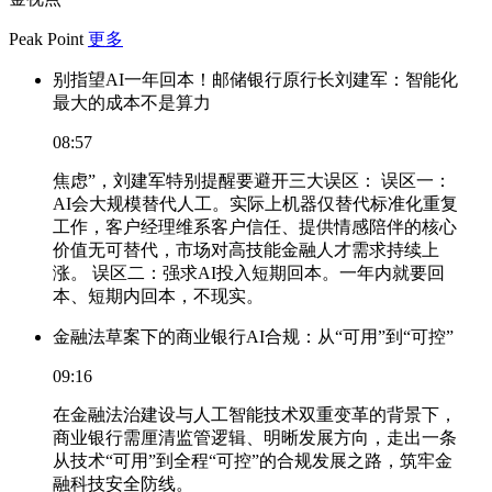
Peak Point
更多
别指望AI一年回本！邮储银行原行长刘建军：智能化
最大的成本不是算力
08:57
焦虑”，刘建军特别提醒要避开三大误区： 误区一：
AI会大规模替代人工。实际上机器仅替代标准化重复
工作，客户经理维系客户信任、提供情感陪伴的核心
价值无可替代，市场对高技能金融人才需求持续上
涨。 误区二：强求AI投入短期回本。一年内就要回
本、短期内回本，不现实。
金融法草案下的商业银行AI合规：从“可用”到“可控”
09:16
在金融法治建设与人工智能技术双重变革的背景下，
商业银行需厘清监管逻辑、明晰发展方向，走出一条
从技术“可用”到全程“可控”的合规发展之路，筑牢金
融科技安全防线。