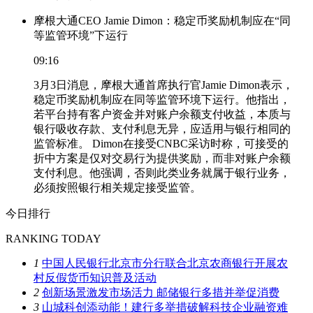
摩根大通CEO Jamie Dimon：稳定币奖励机制应在“同
等监管环境”下运行
09:16
3月3日消息，摩根大通首席执行官Jamie Dimon表示，
稳定币奖励机制应在同等监管环境下运行。他指出，
若平台持有客户资金并对账户余额支付收益，本质与
银行吸收存款、支付利息无异，应适用与银行相同的
监管标准。 Dimon在接受CNBC采访时称，可接受的
折中方案是仅对交易行为提供奖励，而非对账户余额
支付利息。他强调，否则此类业务就属于银行业务，
必须按照银行相关规定接受监管。
今日排行
RANKING TODAY
1
中国人民银行北京市分行联合北京农商银行开展农
村反假货币知识普及活动
2
创新场景激发市场活力 邮储银行多措并举促消费
3
山城科创添动能！建行多举措破解科技企业融资难