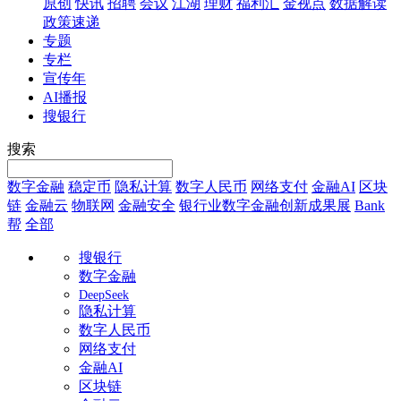
原创
快讯
招聘
会议
江湖
理财
福利汇
金视点
数据解读
政策速递
专题
专栏
宣传年
AI播报
搜银行
搜索
数字金融
稳定币
隐私计算
数字人民币
网络支付
金融AI
区块
链
金融云
物联网
金融安全
银行业数字金融创新成果展
Bank
帮
全部
搜银行
数字金融
DeepSeek
隐私计算
数字人民币
网络支付
金融AI
区块链