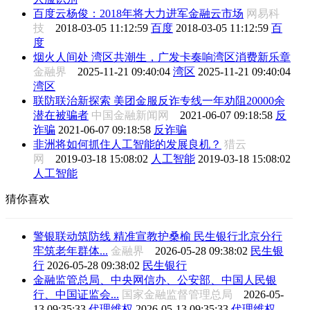
百度云杨俊：2018年将大力进军金融云市场
网易科
技
2018-03-05 11:12:59
百度
2018-03-05 11:12:59
百
度
烟火人间处 湾区共潮生，广发卡奏响湾区消费新乐章
金融界
2025-11-21 09:40:04
湾区
2025-11-21 09:40:04
湾区
联防联治新探索 美团金服反诈专线一年劝阻20000余
潜在被骗者
中国金融新闻网
2021-06-07 09:18:58
反
诈骗
2021-06-07 09:18:58
反诈骗
非洲将如何抓住人工智能的发展良机？
猎云
网
2019-03-18 15:08:02
人工智能
2019-03-18 15:08:02
人工智能
猜你喜欢
警银联动筑防线 精准宣教护桑榆 民生银行北京分行
牢筑老年群体...
金融界
2026-05-28 09:38:02
民生银
行
2026-05-28 09:38:02
民生银行
金融监管总局、中央网信办、公安部、中国人民银
行、中国证监会...
国家金融监督管理总局
2026-05-
13 09:35:33
代理维权
2026-05-13 09:35:33
代理维权