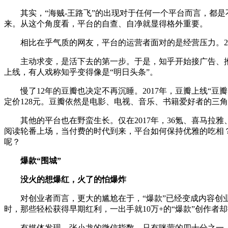
其实，“海贼-王路飞”的出现对于任何一个平台而言，都是
来。从这个角度看，平台的自查、自净就显得格外重要。
相比在乎气质的网友，平台的运营者面对的是经营压力。201
主动求变，是活下去的第一步。于是，知乎开始接广告、推值
上线，有人戏称知乎变得像是“明日头条”。
慢了12年的豆瓣也决定不再沉睡。2017年，豆瓣上线“豆瓣
定价128元。豆瓣依然是电影、电视、音乐、书籍爱好者的三
其他的平台也在野蛮生长。仅在2017年，36氪、喜马拉
阅读轮番上场，当付费的时代到来，平台如何保持优雅的吃相
呢？
爆款“围城”
没火的想爆红，火了的怕爆炸
对创业者而言，更大的尴尬在于，“爆款”已经变成内容创业
时，那些轻松获得早期红利，一出手就10万+的“爆款”创作者却
有媒体发现，张小龙的微信指数，只有咪蒙的四十分之一。咪