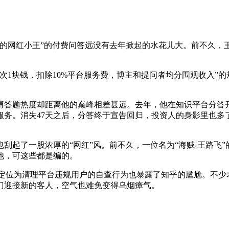
网红小王”的付费问答远没有去年掀起的水花儿大。前不久，王思
次1块钱，扣除10%平台服务费，博主和提问者均分围观收入”
题热度却距离他的巅峰相差甚远。去年，他在知识平台分答开
服务。消失47天之后，分答终于宣告回归，投资人的身影里也
了一股浓厚的“网红”风。前不久，一位名为“海贼-王路飞”的
他，可这些都是编的。
定位为清理平台违规用户的自查行为也暴露了知乎的尴尬。不少
门迎接新的客人，空气也难免变得乌烟瘴气。