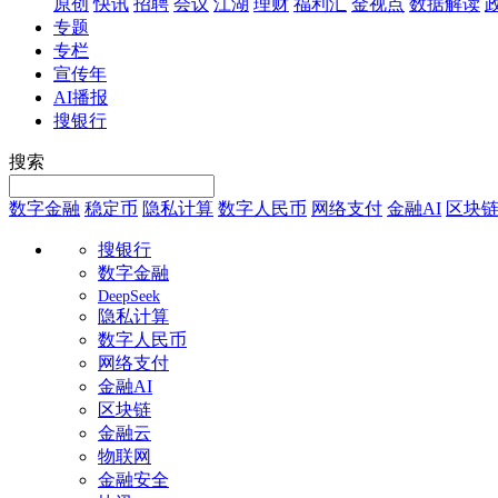
原创
快讯
招聘
会议
江湖
理财
福利汇
金视点
数据解读
专题
专栏
宣传年
AI播报
搜银行
搜索
数字金融
稳定币
隐私计算
数字人民币
网络支付
金融AI
区块
搜银行
数字金融
DeepSeek
隐私计算
数字人民币
网络支付
金融AI
区块链
金融云
物联网
金融安全