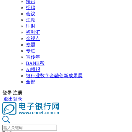
快讯
招聘
会议
江湖
理财
福利汇
金视点
专题
专栏
宣传年
BANK帮
AI播报
银行业数字金融创新成果展
全部
登录
注册
退出登录