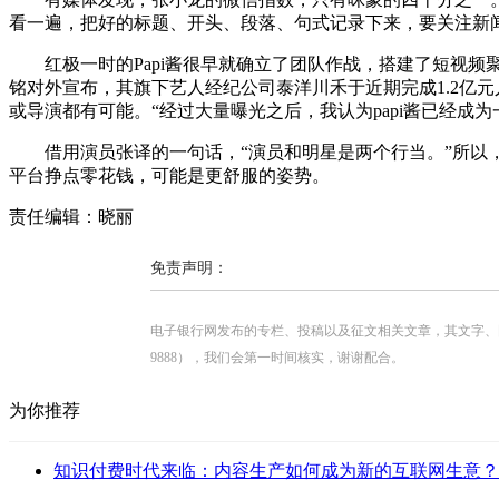
看一遍，把好的标题、开头、段落、句式记录下来，要关注新
红极一时的Papi酱很早就确立了团队作战，搭建了短视频聚合平
铭对外宣布，其旗下艺人经纪公司泰洋川禾于近期完成1.2亿元
或导演都有可能。“经过大量曝光之后，我认为papi酱已经成为
借用演员张译的一句话，“演员和明星是两个行当。”所以，
平台挣点零花钱，可能是更舒服的姿势。
责任编辑：晓丽
免责声明：
电子银行网发布的专栏、投稿以及征文相关文章，其文字、图片、视
9888），我们会第一时间核实，谢谢配合。
为你推荐
知识付费时代来临：内容生产如何成为新的互联网生意？