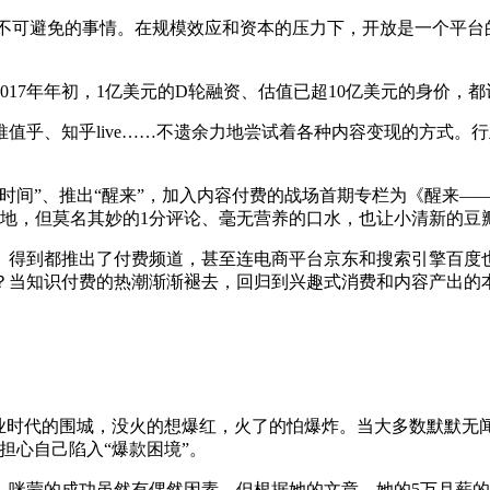
不可避免的事情。在规模效应和资本的压力下，开放是一个平台
7年年初，1亿美元的D轮融资、估值已超10亿美元的身价，
乎、知乎live……不遗余力地尝试着各种内容变现的方式。
时间”、推出“醒来”，加入内容付费的战场首期专栏为《醒来—
角地，但莫名其妙的1分评论、毫无营养的口水，也让小清新的豆
雅、得到都推出了付费频道，甚至连电商平台京东和搜索引擎百度
？当知识付费的热潮渐渐褪去，回归到兴趣式消费和内容产出的
时代的围城，没火的想爆红，火了的怕爆炸。当大多数默默无闻
担心自己陷入“爆款困境”。
蒙的成功虽然有偶然因素，但根据她的文章，她的5万月薪的助