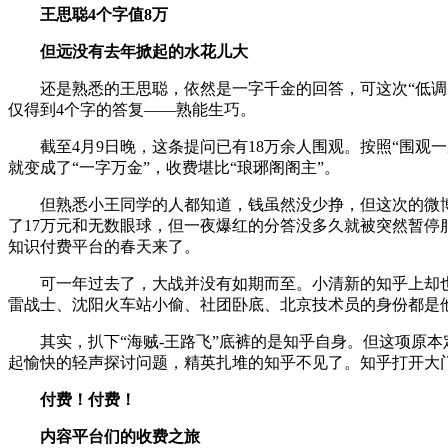
王思聪4个字值8万
但远没有去年掀起的水花儿大
还是熟悉的王思聪，依然是一字千金的回答，可这次“低调的
仅得到4个字的答复——熟能生巧。
截至4月9日晚，这条提问已有18万余人围观。按照“围观一
就变成了“一字万金”，收费堪比“琅琊阁阁主”。
但熟悉小王同学的人都知道，钱虽然没少挣，但这次的微博答
了17万元和无数眼球，但一夜爆红的分答没多久就被突然暂停
知识付费平台的春天来了。
可一年过去了，大战并没有如期而至。小清新的知乎上却也刮起
雷战士、沈阳火车站小偷、社团卧底、北京技术员的身份都是
其实，扒下“海贼-王路飞”底裤的是知乎自身。但这项原本
起愉快的轻声探讨问题，精英扎堆的知乎不见了。知乎打开大
付费！付费！
内容平台们的收费之旅