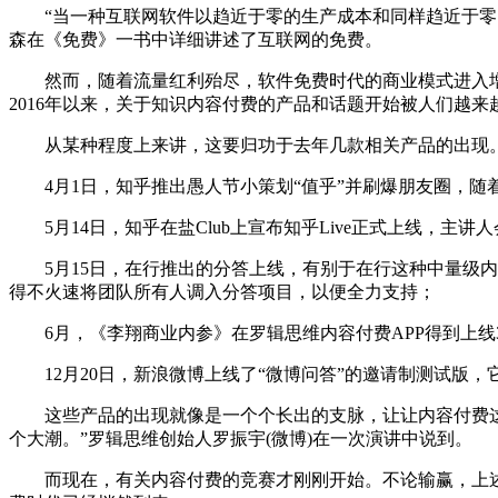
“当一种互联网软件以趋近于零的生产成本和同样趋近于零的流
森在《免费》一书中详细讲述了互联网的免费。
然而，随着流量红利殆尽，软件免费时代的商业模式进入增
2016年以来，关于知识内容付费的产品和话题开始被人们越来
从某种程度上来讲，这要归功于去年几款相关产品的出现
4月1日，知乎推出愚人节小策划“值乎”并刷爆朋友圈，随着
5月14日，知乎在盐Club上宣布知乎Live正式上线，主讲
5月15日，在行推出的分答上线，有别于在行这种中量级内
得不火速将团队所有人调入分答项目，以便全力支持；
6月，《李翔商业内参》在罗辑思维内容付费APP得到上线3
12月20日，新浪微博上线了“微博问答”的邀请制测试版，
这些产品的出现就像是一个个长出的支脉，让让内容付费这颗“
个大潮。”罗辑思维创始人罗振宇(微博)在一次演讲中说到。
而现在，有关内容付费的竞赛才刚刚开始。不论输赢，上述