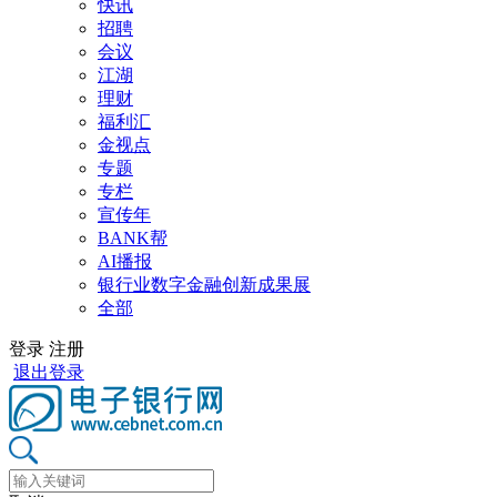
快讯
招聘
会议
江湖
理财
福利汇
金视点
专题
专栏
宣传年
BANK帮
AI播报
银行业数字金融创新成果展
全部
登录
注册
退出登录