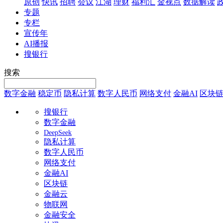
原创
快讯
招聘
会议
江湖
理财
福利汇
金视点
数据解读
专题
专栏
宣传年
AI播报
搜银行
搜索
数字金融
稳定币
隐私计算
数字人民币
网络支付
金融AI
区块
搜银行
数字金融
DeepSeek
隐私计算
数字人民币
网络支付
金融AI
区块链
金融云
物联网
金融安全