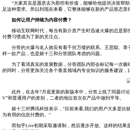
“大家其实是愿意去为那些有价值，能够给他提供决策帮助，
足这种需求。所以到现在来看，它整体能够在新的产品形态里
如何让用户持续为内容付费？
移动互联网时代，每当有新介质产生时迅速火爆的总是那些
付费习惯成为了新的关注点。
分答的火爆与名人效应有着千丝万缕的联系。王思聪、章子
样一款产品，也是姬十三和分答团队考虑的问题。
为了看清真实的发展数据，分答团队内部会标记每一次极端
的同时，分答更加关注各个垂直领域内专业知识的服务建设，
此外，在去年7月底更新的新版本中，分答上线了同题讨论功
V”和普通用户的差别，二者的地位首次在产品中做到平等。
姬十三对腾讯科技表示，“目前来看,我们的用户大多是比较有
为有用的信息付费的。”
而知乎Live初期采取邀请制，然后逐步开放。这样的结果