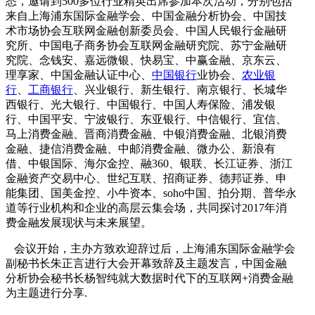
悉，邀请到500多位行业精英出席参加本次活动，分别包括
来自上海浦东国际金融学会、中国金融分析协会、中国技
术市场协会互联网金融创新委员会、中国人民银行金融研
究所、中国电子商务协会互联网金融研究院、苏宁金融研
究院、念钱安、嘉远微银、快易宝、中赢金融、京东云、
理享家、中国金融认证中心、
中国银行
业协会、
农业银
行
、
工商银行
、兴业银行、新生银行、南京银行、长城华
西银行、光大银行、中国银行、中国人寿保险、浦发银
行、中国平安、宁波银行、东亚银行、中信银行、宜信、
马上消费金融、晋商消费金融、中银消费金融、北银消费
金融、捷信消费金融、中邮消费金融、微办公、新浪有
借、中银国际、海尔金控、融360、银联、长江证券、浙江
金融资产交易中心、世纪互联、招商证券、德邦证券、申
能集团、国美金控、小牛资本、soho中国、拍分期、普华永
道等行业机构和企业的高层云集会场，共同探讨2017年消
费金融发展现状与未来展望。
会议开始，主办方致欢迎辞过后，上海浦东国际金融学会
副秘书长朱正言进行大会开幕致辞及主题发言，中国金融
分析协会秘书长杨智纯就大数据时代下的互联网+消费金融
为主题进行分享.