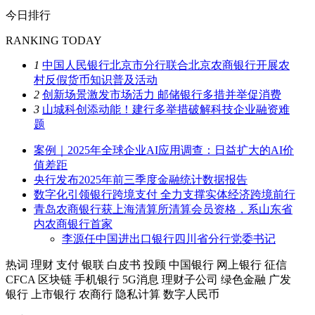
今日排行
RANKING TODAY
1
中国人民银行北京市分行联合北京农商银行开展农
村反假货币知识普及活动
2
创新场景激发市场活力 邮储银行多措并举促消费
3
山城科创添动能！建行多举措破解科技企业融资难
题
案例｜2025年全球企业AI应用调查：日益扩大的AI价
值差距
央行发布2025年前三季度金融统计数据报告
数字化引领银行跨境支付 全力支撑实体经济跨境前行
青岛农商银行获上海清算所清算会员资格，系山东省
内农商银行首家
李源任中国进出口银行四川省分行党委书记
热词
理财
支付
银联
白皮书
投顾
中国银行
网上银行
征信
CFCA
区块链
手机银行
5G消息
理财子公司
绿色金融
广发
银行
上市银行
农商行
隐私计算
数字人民币