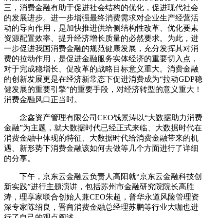
三，消费金融有助于促进社会结构的优化，促进现代社会
的发展进步。进一步增强最终消费需求对企业生产经营活
动的导向作用，是加快推进供给侧结构性改革、优化要素
资源配置效率、提升经济增长质量的必然要求。为此，进
一步促进我国消费金融的规范健康发展，充分发挥其对消
费的拉动作用，是促进金融服务实体经济的重要切入点，
对于完成稳增长、促改革的战略目标意义重大。消费金融
的创新发展更是在经济新常态下促进消费成为“拉动GDP稳
健发展的重要引擎”的重要手段，对经济转型的意义重大！
消费金融风口正当时。
念鑫资产管理有限公司CEO钱景涛以“大数据助力消费
金融”为主题，就大数据时代已经正式来临、大数据时代在
消费金融中体现的特征、大数据时代给消费金融带来的机
遇、新形势下消费金融该如何去做等几个方面进行了详细
的分享。
下午，京东云金融云负责人高阳就“京东云金融科技创
新实践”进行主题演讲，包括苏州市金融研究院院长高胜
涛，理享家联合创始人兼CEO朱超，普华永道风险管理资
深专家陈绍良，晋商消费金融总经理苏鹏等行业大咖也进
行了自己的观点阐述。