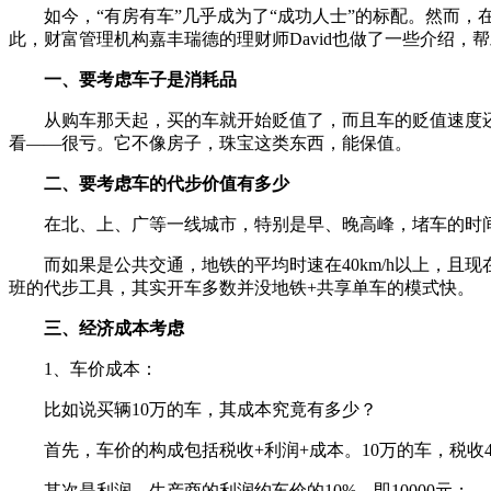
如今，“有房有车”几乎成为了“成功人士”的标配。然而，在
此，财富管理机构嘉丰瑞德的理财师David也做了一些介绍，
一、要考虑车子是消耗品
从购车那天起，买的车就开始贬值了，而且车的贬值速度还很快
看——很亏。它不像房子，珠宝这类东西，能保值。
二、要考虑车的代步价值有多少
在北、上、广等一线城市，特别是早、晚高峰，堵车的时间想必
而如果是公共交通，地铁的平均时速在40km/h以上，且现
班的代步工具，其实开车多数并没地铁+共享单车的模式快。
三、经济成本考虑
1、车价成本：
比如说买辆10万的车，其成本究竟有多少？
首先，车价的构成包括税收+利润+成本。10万的车，税收40%左
其次是利润。生产商的利润约车价的10%，即10000元；