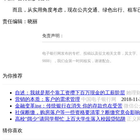
而且，从实用角度考虑，现在公共交通、绿色出行、租车已
责任编辑：晓丽
免责声明：
电子银行网发布的专栏、投稿以及征文相关文章，其文字、图片、视
9888），我们会第一时间核实，谢谢配合。
为你推荐
自述：我就是那个靠工资攒下百万现金的工薪阶层
她理
营销的本质：客户的需求管理
中国电子银行网
2018-11-
金融变革ing：传统银行在消失 你的存款也在受苦
微信
社保断缴，购房落户等一些资格要清零？断缴究竟会影响
高校"阔少"请同学帮忙 上百大学生落入校园贷陷阱
正义
猜你喜欢