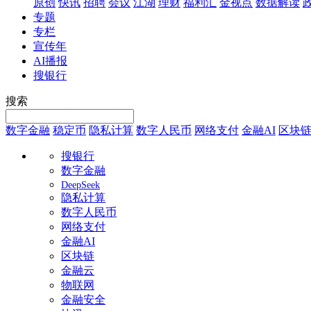
原创
快讯
招聘
会议
江湖
理财
福利汇
金视点
数据解读
专题
专栏
宣传年
AI播报
搜银行
搜索
数字金融
稳定币
隐私计算
数字人民币
网络支付
金融AI
区块
搜银行
数字金融
DeepSeek
隐私计算
数字人民币
网络支付
金融AI
区块链
金融云
物联网
金融安全