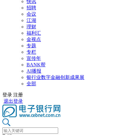
快讯
招聘
会议
江湖
理财
福利汇
金视点
专题
专栏
宣传年
BANK帮
AI播报
银行业数字金融创新成果展
全部
登录
注册
退出登录