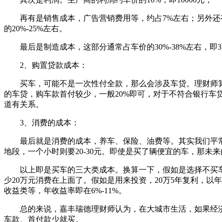
再有是销售成本，广告营销费用等，约占7%左右；另外还有
的20%-25%左右。
最后是制造成本，这部分通常占车价的30%-38%左右，即3
2、购置贷款成本：
买车，可能不是一次性付全款，那么会涉及车贷。理财师算了一
的车贷，购车款首付较少，一般20%即可，对于不符合银行车
道有关系。
3、消费的成本：
最后就是消费的成本，养车、保险、油费等。其实我们平常还
地段，一个小时则要20-30元。即使是买了辆便宜的车，那未
以上即是买车的三大类成本。换算一下，假如是选择不买车，反
少20万元消费在上面了。假如是用来投资，20万5年复利，以年
收益类等，年收益率即在6%-11%。
总的来说，嘉丰瑞德理财师认为，在大城市生活，如果经济
车款、首付款少就买。