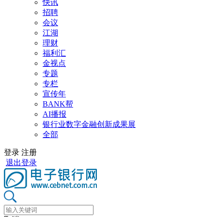
快讯
招聘
会议
江湖
理财
福利汇
金视点
专题
专栏
宣传年
BANK帮
AI播报
银行业数字金融创新成果展
全部
登录
注册
退出登录