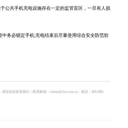
由于公共手机充电设施存在一定的监管盲区，一旦有人损
程中务必锁定手机;充电结束后尽量使用综合安全防范软
联系邮箱：cebnet@cfca.com.cn，电话：400-880-