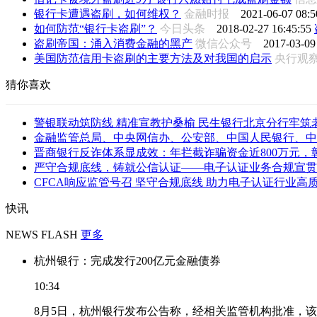
银行卡遭遇盗刷，如何维权？
金融时报
2021-06-07 08:5
如何防范“银行卡盗刷”？
今日头条
2018-02-27 16:45:55
盗刷帝国：涌入消费金融的黑产
微信公众号
2017-03-09
美国防范信用卡盗刷的主要方法及对我国的启示
央行观
猜你喜欢
警银联动筑防线 精准宣教护桑榆 民生银行北京分行牢筑老年
金融监管总局、中央网信办、公安部、中国人民银行、中国
晋商银行反诈体系显成效：年拦截诈骗资金近800万元，彰显
严守合规底线，铸就公信认证——电子认证业务合规宣贯会
CFCA响应监管号召 坚守合规底线 助力电子认证行业高
快讯
NEWS FLASH
更多
杭州银行：完成发行200亿元金融债券
10:34
8月5日，杭州银行发布公告称，经相关监管机构批准，该