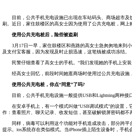
目前，公共手机充电设施已出现在车站码头、商场超市及饮
刷。近日，家住鼓楼区的高女士因为使用了公共充电桩，网上
使用公共充电桩后，险些被盗刷
3月17日一早，家住鼓楼区和燕路的高女士急匆匆地来到小市
及支付宝客服，因为发现及时止损迅速，这笔钱被成功冻结。
民警仔细查看了高女士的手机。“我们发现她的手机上安装了
经高女士回忆，前段时间她逛商场时使用过公共充电设施，当
使用公共充电桩，你点“同意”了吗?
目前，公共手机充电设施一般提供USB和Lightning两种接
在安卓手机上，有一个模式叫做“USB调试模式”的设置，
作：查看照片、聊天记录、收发短信，甚至破解锁屏密码都不
同样，病毒可以利用这个功能对手机造成攻击，部分跨平台的
提示。ios系统存在类似模式。当iPhone插上陌生设备时