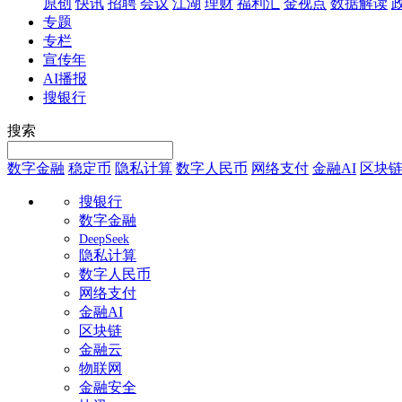
原创
快讯
招聘
会议
江湖
理财
福利汇
金视点
数据解读
专题
专栏
宣传年
AI播报
搜银行
搜索
数字金融
稳定币
隐私计算
数字人民币
网络支付
金融AI
区块
搜银行
数字金融
DeepSeek
隐私计算
数字人民币
网络支付
金融AI
区块链
金融云
物联网
金融安全