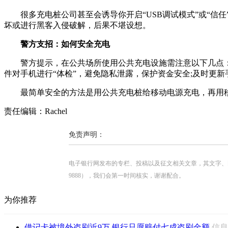
很多充电桩公司甚至会诱导你开启“USB调试模式”或“信任
坏或进行黑客入侵破解，后果不堪设想。
警方支招：如何安全充电
警方提示，在公共场所使用公共充电设施需注意以下几点：充电
件对手机进行“体检”，避免隐私泄露，保护资金安全;及时更
最简单安全的方法是用公共充电桩给移动电源充电，再用移
责任编辑：Rachel
免责声明：
电子银行网发布的专栏、投稿以及征文相关文章，其文字、图片、视
9888），我们会第一时间核实，谢谢配合。
为你推荐
借记卡被境外盗刷近9万 银行只愿赔付七成盗刷金额
信