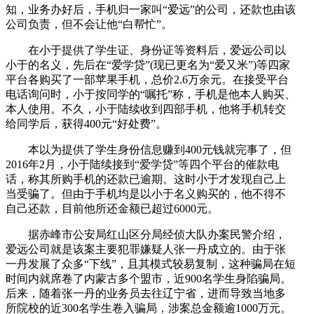
知，业务办好后，手机归一家叫“爱远”的公司，还款也由该
公司负责，但不会让他“白帮忙”。
在小于提供了学生证、身份证等资料后，爱远公司以
小于的名义，先后在“爱学贷”(现已更名为“爱又米”)等四家
平台各购买了一部苹果手机，总价2.6万余元。在接受平台
电话询问时，小于按同学的“嘱托”称，手机是他本人购买、
本人使用。不久，小于陆续收到四部手机，他将手机转交
给同学后，获得400元“好处费”。
本以为提供了学生身份信息赚到400元钱就完事了，但
2016年2月，小于陆续接到“爱学贷”等四个平台的催款电
话，称其所购手机的还款已逾期。这时小于才发现自己上
当受骗了。但由于手机均是以小于名义购买的，他不得不
自己还款，目前他所还金额已超过6000元。
据赤峰市公安局红山区分局经侦大队办案民警介绍，
爱远公司就是该案主要犯罪嫌疑人张一丹成立的。由于张
一丹发展了众多“下线”，且其模式较易复制，这种骗局在短
时间内就席卷了内蒙古多个盟市，近900名学生身陷骗局。
后来，随着张一丹的业务员去往辽宁省，进而导致当地多
所院校的近300名学生卷入骗局，涉案总金额逾1000万元。