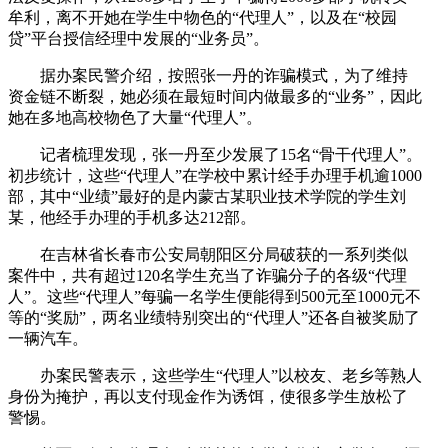
牟利，离不开她在学生中物色的“代理人”，以及在“校园
贷”平台授信经理中发展的“业务员”。
据办案民警介绍，按照张一丹的诈骗模式，为了维持
资金链不断裂，她必须在最短时间内做最多的“业务”，因此
她在多地高校物色了大量“代理人”。
记者梳理发现，张一丹至少发展了15名“骨干代理人”。
初步统计，这些“代理人”在学校中累计经手办理手机逾1000
部，其中“业绩”最好的是内蒙古某职业技术学院的学生刘
某，他经手办理的手机多达212部。
在吉林省长春市公安局朝阳区分局破获的一系列类似
案件中，共有超过120名学生充当了诈骗分子的各级“代理
人”。这些“代理人”每骗一名学生便能得到500元至1000元不
等的“奖励”，两名业绩特别突出的“代理人”还各自被奖励了
一辆汽车。
办案民警表示，这些学生“代理人”以校友、老乡等熟人
身份为掩护，再以支付现金作为诱饵，使很多学生放松了
警惕。