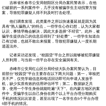
吉林省长春市公安局朝阳区分局办案民警表示，在他
们破获的一系列案件中，几乎没有被骗学生主动找警方报
案，导致犯罪嫌疑人得不到及时打击处理。
他们调查发现，此类案件之所以快速蔓延就是因为其
具有“熟人骗熟人”的特点，一些学生心存幻想，认为大家都
认识，事情早晚会解决，因此大多选择“不经官”。此外，被
骗学生提供自己的信息后得到了“好处费”，一些学生知道自
己有过错，也就不敢出来报案，导致犯罪嫌疑人一度长期
逍遥法外。
记者采访还发现，“校园贷”平台之所以能够被犯罪嫌疑
人所利用，与当前一些平台存在安全漏洞有关。
赤峰市公安局红山区分局经侦大队办案民警认为，目
前部分“校园贷”平台主要存在以下两大问题：第一，审核把
关不严，仅凭学籍信息和电话回访即可向申请人发放手
机，缺少实质有效的信用评估环节；第二，数据缺乏共
享，使用一个学生身份就能吃遍“天下”。在内蒙古地区的案
件中，受骗学生以自己身份在两个以上平台办理分期购买
手机的情况比比皆是，甚至出现了一名学生在6个平台办理
6部手机的情况。