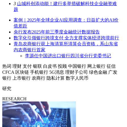
3
山城科创添动能！建行多举措破解科技企业融资难
题
案例｜2025年全球企业AI应用调查：日益扩大的AI价
值差距
央行发布2025年前三季度金融统计数据报告
数字化引领银行跨境支付 全力支撑实体经济跨境前行
青岛农商银行获上海清算所清算会员资格，系山东省
内农商银行首家
李源任中国进出口银行四川省分行党委书记
热词
理财
支付
银联
白皮书
投顾
中国银行
网上银行
征信
CFCA
区块链
手机银行
5G消息
理财子公司
绿色金融
广发
银行
上市银行
农商行
隐私计算
数字人民币
研究
RESEARCH