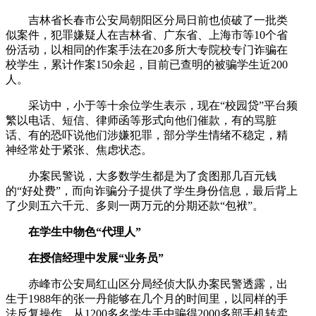
吉林省长春市公安局朝阳区分局日前也侦破了一批类
似案件，犯罪嫌疑人在吉林省、广东省、上海市等10个省
份活动，以相同的作案手法在20多所大专院校专门诈骗在
校学生，累计作案150余起，目前已查明的被骗学生近200
人。
采访中，小于等十余位学生表示，现在“校园贷”平台频
繁以电话、短信、律师函等形式向他们催款，有的骂脏
话、有的恐吓说他们涉嫌犯罪，部分学生情绪不稳定，精
神经常处于紧张、焦虑状态。
办案民警说，大多数学生都是为了贪图那几百元钱
的“好处费”，而向诈骗分子提供了学生身份信息，最后背上
了少则五六千元、多则一两万元的分期还款“包袱”。
在学生中物色“代理人”
在授信经理中发展“业务员”
赤峰市公安局红山区分局经侦大队办案民警透露，出
生于1988年的张一丹能够在几个月的时间里，以同样的手
法反复操作，从1200多名学生手中骗得2000多部手机转卖