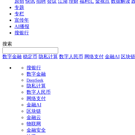
原创
快讯
招聘
会议
江湖
理财
福利汇
金视点
数据解读
专题
专栏
宣传年
AI播报
搜银行
搜索
数字金融
稳定币
隐私计算
数字人民币
网络支付
金融AI
区块
搜银行
数字金融
DeepSeek
隐私计算
数字人民币
网络支付
金融AI
区块链
金融云
物联网
金融安全