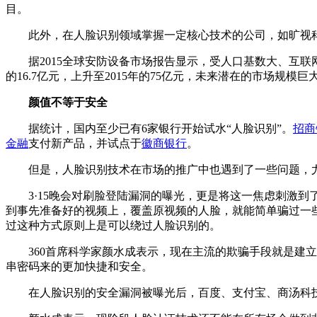
目。
此外，在人脸识别领域掌握一定核心技术的公司，如旷视科
据2015全球安防设备市场报告显示，受人口基数大、互联网
的16.7亿元，上升至2015年的75亿元，未来潜在的市场规模巨
颜值不等于安全
据统计，国内至少已有6家银行开始试水“人脸识别”。
招商
金融
支付新产品，并试点于
徽商银行
。
但是，人脸识别技术在市场的推广中也遇到了一些问题，尤
3·15晚会对刷脸登陆漏洞的曝光，更是将这一焦虑刺激到
到事先准备好的视频上，覆盖原视频的人脸，就能简单骗过一
过这种方式原则上是可以绕过人脸识别的。
360首席科学家颜水成表示，现在主流的欺骗手段就是建立
串密码来的更加快捷和安全。
在人脸识别的安全漏洞被曝光后，百度、支付宝、商汤科技