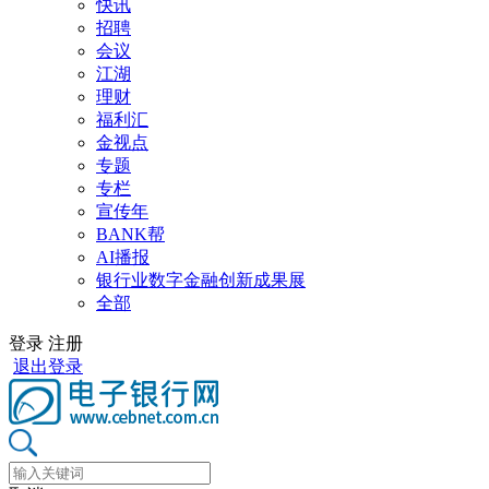
快讯
招聘
会议
江湖
理财
福利汇
金视点
专题
专栏
宣传年
BANK帮
AI播报
银行业数字金融创新成果展
全部
登录
注册
退出登录