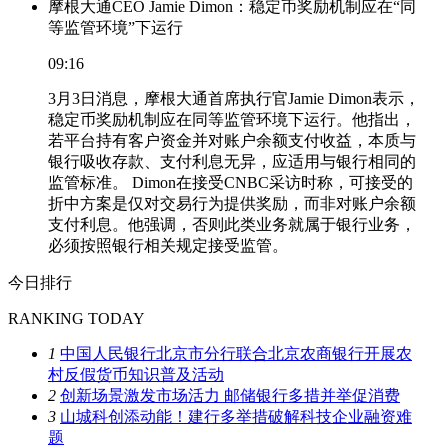
摩根大通CEO Jamie Dimon：稳定币奖励机制应在“同
等监管环境”下运行
09:16
3月3日消息，摩根大通首席执行官Jamie Dimon表示，
稳定币奖励机制应在同等监管环境下运行。他指出，
若平台持有客户资金并对账户余额支付收益，本质与
银行吸收存款、支付利息无异，应适用与银行相同的
监管标准。 Dimon在接受CNBC采访时称，可接受的
折中方案是仅对交易行为提供奖励，而非对账户余额
支付利息。他强调，否则此类业务就属于银行业务，
必须按照银行相关规定接受监管。
今日排行
RANKING TODAY
1
中国人民银行北京市分行联合北京农商银行开展农
村反假货币知识普及活动
2
创新场景激发市场活力 邮储银行多措并举促消费
3
山城科创添动能！建行多举措破解科技企业融资难
题