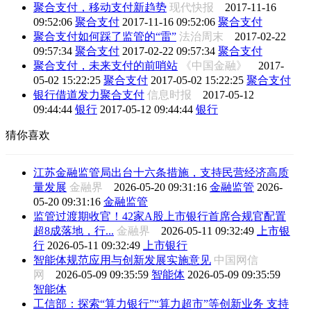
聚合支付，移动支付新趋势
现代快报
2017-11-16
09:52:06
聚合支付
2017-11-16 09:52:06
聚合支付
聚合支付如何踩了监管的“雷”
法治周末
2017-02-22
09:57:34
聚合支付
2017-02-22 09:57:34
聚合支付
聚合支付，未来支付的前哨站
《中国金融》
2017-
05-02 15:22:25
聚合支付
2017-05-02 15:22:25
聚合支付
银行借道发力聚合支付
信息时报
2017-05-12
09:44:44
银行
2017-05-12 09:44:44
银行
猜你喜欢
江苏金融监管局出台十六条措施，支持民营经济高质
量发展
金融界
2026-05-20 09:31:16
金融监管
2026-
05-20 09:31:16
金融监管
监管过渡期收官！42家A股上市银行首席合规官配置
超8成落地，行...
金融界
2026-05-11 09:32:49
上市银
行
2026-05-11 09:32:49
上市银行
智能体规范应用与创新发展实施意见
中国网信
网
2026-05-09 09:35:59
智能体
2026-05-09 09:35:59
智能体
工信部：探索“算力银行”“算力超市”等创新业务 支持