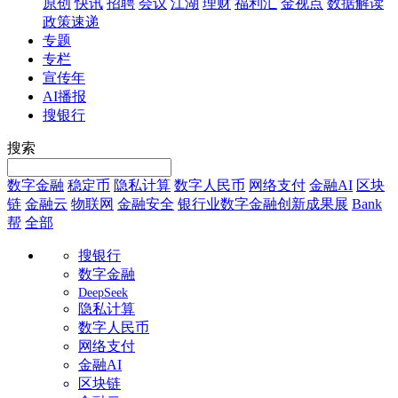
原创
快讯
招聘
会议
江湖
理财
福利汇
金视点
数据解读
政策速递
专题
专栏
宣传年
AI播报
搜银行
搜索
数字金融
稳定币
隐私计算
数字人民币
网络支付
金融AI
区块
链
金融云
物联网
金融安全
银行业数字金融创新成果展
Bank
帮
全部
搜银行
数字金融
DeepSeek
隐私计算
数字人民币
网络支付
金融AI
区块链