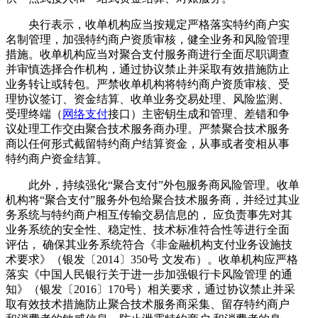
央行表示，收单机构应当按规定严格落实特约商户实
名制管理，加强特约商户资质审核，健全业务和风险管理
措施。收单机构应当对聚合支付服务商进行全面尽职调查
并审慎选择合作机构，通过协议禁止并采取有效措施防止
业务转让或转包。严禁收单机构将特约商户资质审核、受
理协议签订、资金结算、收单业务交易处理、风险监测、
受理终端（
网络支付
接口）主密钥生成和管理、差错和争
议处理工作交由聚合技术服务商办理。严禁聚合技术服务
商以任何形式截留特约商户结算资金，从事或者变相从事
特约商户资金结算。
此外，持续强化“聚合支付”外包服务商风险管理。收单
机构将“聚合支付”服务外包给聚合技术服务商，并经过其业
务系统与特约商户相互传输交易信息的， 应负责事先对其
业务系统的安全性、稳定性、技术标准符合性等进行全面
评估， 确保其业务系统符合《非金融机构支付业务设施技
术要求》（银发〔2014〕350号 文发布）。收单机构应严格
落实《中国人民银行关于进一步加强银行卡风险管理 的通
知》（银发〔2016〕170号）相关要求，通过协议禁止并采
取有效技术措施防止聚合技术服务商采集、留存特约商户