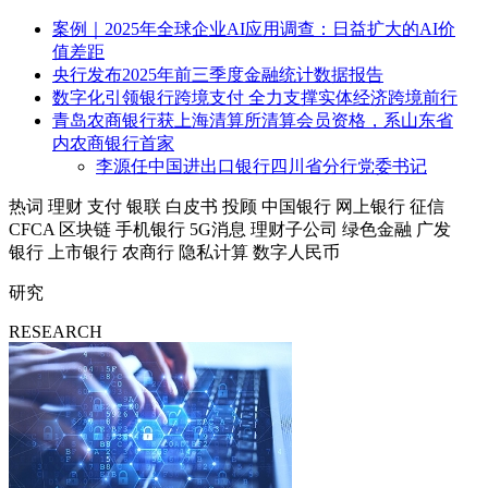
案例｜2025年全球企业AI应用调查：日益扩大的AI价
值差距
央行发布2025年前三季度金融统计数据报告
数字化引领银行跨境支付 全力支撑实体经济跨境前行
青岛农商银行获上海清算所清算会员资格，系山东省
内农商银行首家
李源任中国进出口银行四川省分行党委书记
热词
理财
支付
银联
白皮书
投顾
中国银行
网上银行
征信
CFCA
区块链
手机银行
5G消息
理财子公司
绿色金融
广发
银行
上市银行
农商行
隐私计算
数字人民币
研究
RESEARCH