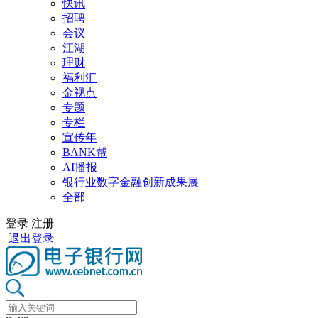
快讯
招聘
会议
江湖
理财
福利汇
金视点
专题
专栏
宣传年
BANK帮
AI播报
银行业数字金融创新成果展
全部
登录
注册
退出登录