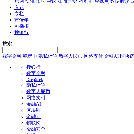
原创
快讯
招聘
会议
江湖
理财
福利汇
金视点
数据解读
专题
专栏
宣传年
AI播报
搜银行
搜索
数字金融
稳定币
隐私计算
数字人民币
网络支付
金融AI
区块
搜银行
数字金融
DeepSeek
隐私计算
数字人民币
网络支付
金融AI
区块链
金融云
物联网
金融安全