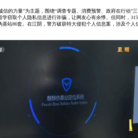
聚诚信的力量”为主题，围绕“调查专题、消费预警、政府在行动”
学窃取个人隐私信息进行诈骗，让网友心有余悸。但同时，31
基站86套。在江阴，警方破获特大侵犯个人信息案，涉及个人信