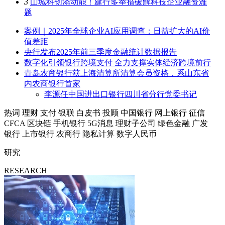
3
山城科创添动能！建行多举措破解科技企业融资难
题
案例｜2025年全球企业AI应用调查：日益扩大的AI价
值差距
央行发布2025年前三季度金融统计数据报告
数字化引领银行跨境支付 全力支撑实体经济跨境前行
青岛农商银行获上海清算所清算会员资格，系山东省
内农商银行首家
李源任中国进出口银行四川省分行党委书记
热词
理财
支付
银联
白皮书
投顾
中国银行
网上银行
征信
CFCA
区块链
手机银行
5G消息
理财子公司
绿色金融
广发
银行
上市银行
农商行
隐私计算
数字人民币
研究
RESEARCH