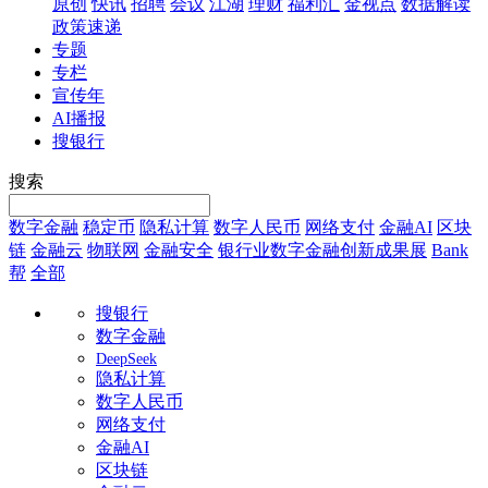
原创
快讯
招聘
会议
江湖
理财
福利汇
金视点
数据解读
政策速递
专题
专栏
宣传年
AI播报
搜银行
搜索
数字金融
稳定币
隐私计算
数字人民币
网络支付
金融AI
区块
链
金融云
物联网
金融安全
银行业数字金融创新成果展
Bank
帮
全部
搜银行
数字金融
DeepSeek
隐私计算
数字人民币
网络支付
金融AI
区块链