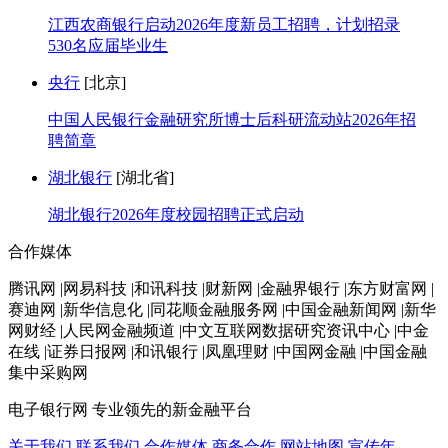
江西农商银行启动2026年度新员工招聘，计划招录
530名应届毕业生
央行
[北京]
中国人民银行金融研究所博士后科研流动站2026年招
聘简章
湖北银行
[湖北省]
湖北银行2026年度校园招聘正式启动
合作媒体
腾讯网 |网易科技 |和讯科技 |财新网 |金融界银行 |东方财富网 |
赛迪网 |新华信息化 |同花顺金融服务网 |中国金融新闻网 |新华
网财经 |人民网金融频道 |中文互联网数据研究资讯中心 |中金
在线 |证券日报网 |和讯银行 |凤凰理财 |中国网金融 |中国金融
集中采购网
电子银行网
专业领先的新金融平台
关于我们
联系我们
合作媒体
商务合作
网站地图
宣传年