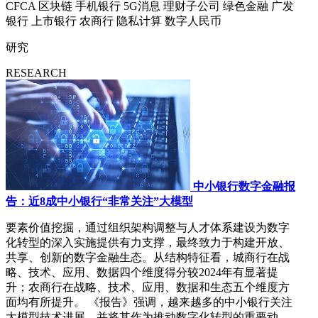
CFCA
区块链
手机银行
5G消息
理财子公司
绿色金融
广发
银行
上市银行
农商行
隐私计算
数字人民币
研究
RESEARCH
中小银行数字金融报
告：近8成中小银行“非常关注”大模型
要素价值挖掘，通过组织架构调整与人才体系建设为数字
化转型的深入实施提供有力支撑，最终致力于构建开放、
共享、创新的数字金融生态。从结构特征看，城商行在战
略、技术、应用、数据四个维度得分较2024年有显著提
升；农商行在战略、技术、应用、数据和生态五个维度方
面均有所提升。 《报告》强调，越来越多的中小银行关注
大模型技术进展，并将其作为推动数字化转型的重要动