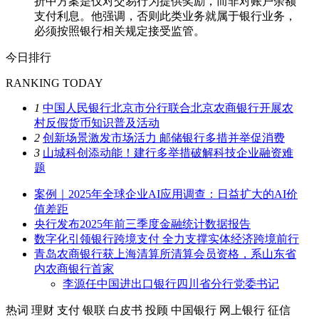
折中方案是仅对交易行为提供奖励，而非对账户余额
支付利息。他强调，否则此类业务就属于银行业务，
必须按照银行相关规定接受监管。
今日排行
RANKING TODAY
1
中国人民银行北京市分行联合北京农商银行开展农
村反假货币知识普及活动
2
创新场景激发市场活力 邮储银行多措并举促消费
3
山城科创添动能！建行多举措破解科技企业融资难
题
案例｜2025年全球企业AI应用调查：日益扩大的AI价
值差距
央行发布2025年前三季度金融统计数据报告
数字化引领银行跨境支付 全力支撑实体经济跨境前行
青岛农商银行获上海清算所清算会员资格，系山东省
内农商银行首家
李源任中国进出口银行四川省分行党委书记
热词
理财
支付
银联
白皮书
投顾
中国银行
网上银行
征信