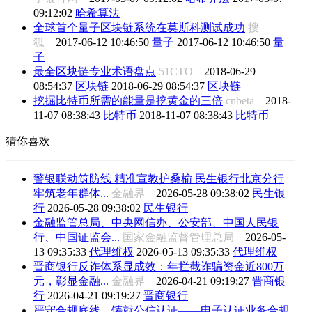
09:12:02
哈希算法
全球首个量子区块链系统在莫斯科测试成功
搜
狐
2017-06-12 10:46:50
量子
2017-06-12 10:46:50
量
子
最全区块链专业术语盘点
51CTO
2018-06-29
08:54:37
区块链
2018-06-29 08:54:37
区块链
挖掘比特币所需的能量是挖黄金的三倍
cnbeta
2018-
11-07 08:38:43
比特币
2018-11-07 08:38:43
比特币
猜你喜欢
警银联动筑防线 精准宣教护桑榆 民生银行北京分行
牢筑老年群体...
金融界
2026-05-28 09:38:02
民生银
行
2026-05-28 09:38:02
民生银行
金融监管总局、中央网信办、公安部、中国人民银
行、中国证监会...
国家金融监督管理总局
2026-05-
13 09:35:33
代理维权
2026-05-13 09:35:33
代理维权
晋商银行反诈体系显成效：年拦截诈骗资金近800万
元，彰显金融...
金融界
2026-04-21 09:19:27
晋商银
行
2026-04-21 09:19:27
晋商银行
严守合规底线，铸就公信认证——电子认证业务合规