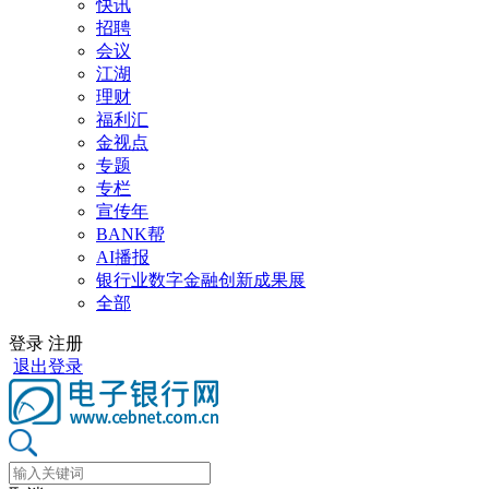
快讯
招聘
会议
江湖
理财
福利汇
金视点
专题
专栏
宣传年
BANK帮
AI播报
银行业数字金融创新成果展
全部
登录
注册
退出登录