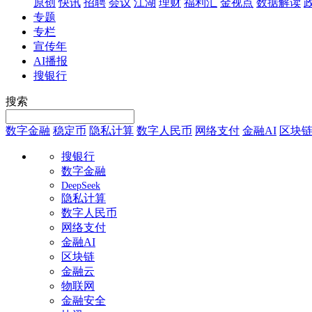
原创
快讯
招聘
会议
江湖
理财
福利汇
金视点
数据解读
专题
专栏
宣传年
AI播报
搜银行
搜索
数字金融
稳定币
隐私计算
数字人民币
网络支付
金融AI
区块
搜银行
数字金融
DeepSeek
隐私计算
数字人民币
网络支付
金融AI
区块链
金融云
物联网
金融安全