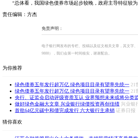
“总体看，我国绿色债券市场起步较晚，政府主导特征较为明
责任编辑：方杰
免责声明：
电子银行网发布的专栏、投稿以及征文相关文章，其文字、图片、视
9888），我们会第一时间核实，谢谢配合。
为你推荐
绿色债券五年发行超万亿 绿色项目目录有望率先统一
2
绿色债券五年发行超万亿 绿色项目目录有望率先统一
2
央行、证监会启动评级资质互认 业界预想未来或将分类
做好绿色金融大文章 兴业银行绿债投资再创佳绩
兴业
首批64亿元碳中和债完成发行 六大银行主承销
证券日
猜你喜欢