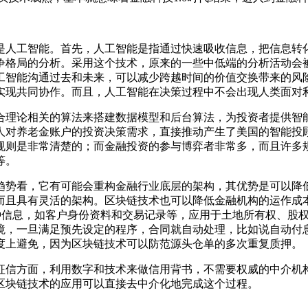
人工智能。首先，人工智能是指通过快速吸收信息，把信息转化
争格局的分析。采用这个技术，原来的一些中低端的分析活动会
工智能沟通过去和未来，可以减少跨越时间的价值交换带来的风
实现共同协作。而且，人工智能在决策过程中不会出现人类面对
合理论相关的算法来搭建数据模型和后台算法，为投资者提供智
人对养老金账户的投资决策需求，直接推动产生了美国的智能投
规则是非常清楚的；而金融投资的参与博弈者非常多，而且许多
等。
势看，它有可能会重构金融行业底层的架构，其优势是可以降低
而且具有灵活的架构。区块链技术也可以降低金融机构的运作成
各种信息，如客户身份资料和交易记录等，应用于土地所有权、股
境，一旦满足预先设定的程序，合同就自动处理，比如说自动付
度上避免，因为区块链技术可以防范源头仓单的多次重复质押。
信方面，利用数字和技术来做信用背书，不需要权威的中介机构
区块链技术的应用可以直接去中介化地完成这个过程。