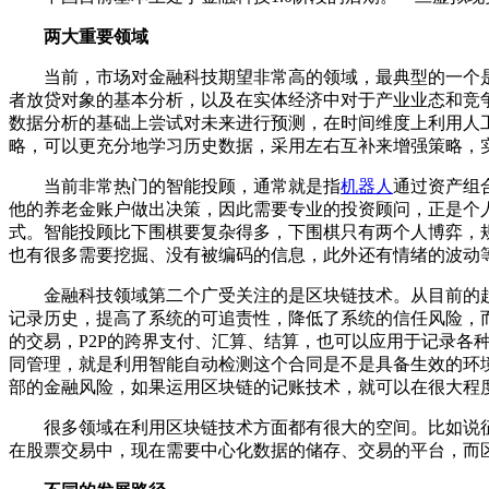
两大重要领域
当前，市场对金融科技期望非常高的领域，最典型的一个是
者放贷对象的基本分析，以及在实体经济中对于产业业态和竞
数据分析的基础上尝试对未来进行预测，在时间维度上利用人
略，可以更充分地学习历史数据，采用左右互补来增强策略，
当前非常热门的智能投顾，通常就是指
机器人
通过资产组
他的养老金账户做出决策，因此需要专业的投资顾问，正是个
式。智能投顾比下围棋要复杂得多，下围棋只有两个人博弈，
也有很多需要挖掘、没有被编码的信息，此外还有情绪的波动
金融科技领域第二个广受关注的是区块链技术。从目前的趋
记录历史，提高了系统的可追责性，降低了系统的信任风险，
的交易，P2P的跨界支付、汇算、结算，也可以应用于记录
同管理，就是利用智能自动检测这个合同是不是具备生效的环
部的金融风险，如果运用区块链的记账技术，就可以在很大程
很多领域在利用区块链技术方面都有很大的空间。比如说征
在股票交易中，现在需要中心化数据的储存、交易的平台，而