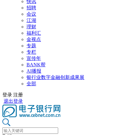
快讯
招聘
会议
江湖
理财
福利汇
金视点
专题
专栏
宣传年
BANK帮
AI播报
银行业数字金融创新成果展
全部
登录
注册
退出登录