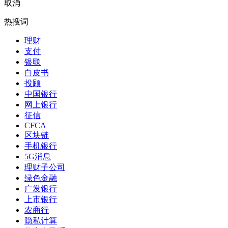
取消
热搜词
理财
支付
银联
白皮书
投顾
中国银行
网上银行
征信
CFCA
区块链
手机银行
5G消息
理财子公司
绿色金融
广发银行
上市银行
农商行
隐私计算