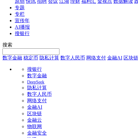
原创
快讯
招聘
会议
江湖
理财
福利汇
金视点
数据解读
专题
专栏
宣传年
AI播报
搜银行
搜索
数字金融
稳定币
隐私计算
数字人民币
网络支付
金融AI
区块
搜银行
数字金融
DeepSeek
隐私计算
数字人民币
网络支付
金融AI
区块链
金融云
物联网
金融安全