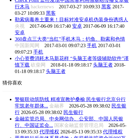
Check Point 监控发现中国黑客利用假基站传播安卓银
行木马
hackernews
2017-03-27 10:09:33
黑客
2017-
03-27 10:09:33
黑客
勒索病毒卷土重来！目标对准安卓机伪装身份诱惑人
央视
2017-06-09 16:17:40
安卓
2017-06-09 16:17:40
安卓
360盘点三大类“当红”手机木马：钓鱼、勒索和色情
中国新闻网
2017-03-01 09:07:23
手机
2017-03-01
09:07:23
手机
小心资费消耗木马新花样 “头脑王者等级辅助软件”谨
慎下载
砍柴网
2018-01-18 09:18:17
头脑王者
2018-
01-18 09:18:17
头脑王者
猜你喜欢
警银联动筑防线 精准宣教护桑榆 民生银行北京分行
牢筑老年群体...
金融界
2026-05-28 09:38:02
民生银
行
2026-05-28 09:38:02
民生银行
金融监管总局、中央网信办、公安部、中国人民银
行、中国证监会...
国家金融监督管理总局
2026-05-
13 09:35:33
代理维权
2026-05-13 09:35:33
代理维权