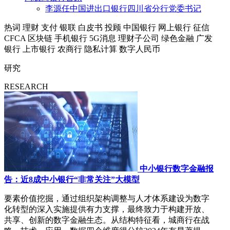
李源任中国进出口银行四川省分行党委书记
热词
理财
支付
银联
白皮书
投顾
中国银行
网上银行
征信
CFCA
区块链
手机银行
5G消息
理财子公司
绿色金融
广发
银行
上市银行
农商行
隐私计算
数字人民币
研究
RESEARCH
中小银行数字金融报
告：近8成中小银行“非常关注”大模型
要素价值挖掘，通过组织架构调整与人才体系建设为数字
化转型的深入实施提供有力支撑，最终致力于构建开放、
共享、创新的数字金融生态。从结构特征看，城商行在战