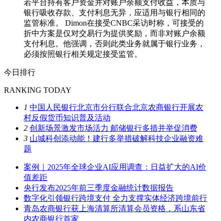
若平台持有客户资金并对账户余额支付收益，本质与
银行吸收存款、支付利息无异，应适用与银行相同的
监管标准。 Dimon在接受CNBC采访时称，可接受的
折中方案是仅对交易行为提供奖励，而非对账户余额
支付利息。他强调，否则此类业务就属于银行业务，
必须按照银行相关规定接受监管。
今日排行
RANKING TODAY
1
中国人民银行北京市分行联合北京农商银行开展农
村反假货币知识普及活动
2
创新场景激发市场活力 邮储银行多措并举促消费
3
山城科创添动能！建行多举措破解科技企业融资难
题
案例｜2025年全球企业AI应用调查：日益扩大的AI价
值差距
央行发布2025年前三季度金融统计数据报告
数字化引领银行跨境支付 全力支撑实体经济跨境前行
青岛农商银行获上海清算所清算会员资格，系山东省
内农商银行首家