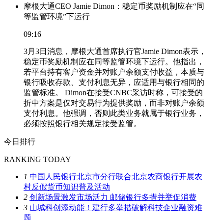
摩根大通CEO Jamie Dimon：稳定币奖励机制应在“同
等监管环境”下运行
09:16
3月3日消息，摩根大通首席执行官Jamie Dimon表示，
稳定币奖励机制应在同等监管环境下运行。他指出，
若平台持有客户资金并对账户余额支付收益，本质与
银行吸收存款、支付利息无异，应适用与银行相同的
监管标准。 Dimon在接受CNBC采访时称，可接受的
折中方案是仅对交易行为提供奖励，而非对账户余额
支付利息。他强调，否则此类业务就属于银行业务，
必须按照银行相关规定接受监管。
今日排行
RANKING TODAY
1
中国人民银行北京市分行联合北京农商银行开展农
村反假货币知识普及活动
2
创新场景激发市场活力 邮储银行多措并举促消费
3
山城科创添动能！建行多举措破解科技企业融资难
题