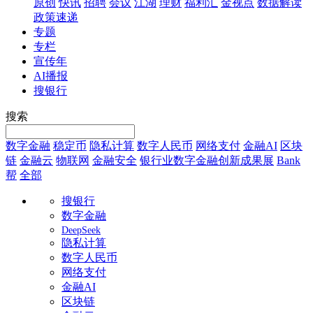
原创
快讯
招聘
会议
江湖
理财
福利汇
金视点
数据解读
政策速递
专题
专栏
宣传年
AI播报
搜银行
搜索
数字金融
稳定币
隐私计算
数字人民币
网络支付
金融AI
区块
链
金融云
物联网
金融安全
银行业数字金融创新成果展
Bank
帮
全部
搜银行
数字金融
DeepSeek
隐私计算
数字人民币
网络支付
金融AI
区块链