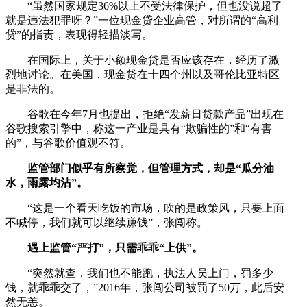
“虽然国家规定36%以上不受法律保护，但也没说超了
就是违法犯罪呀？”一位现金贷企业高管，对所谓的“高利
贷”的指责，表现得轻描淡写。
在国际上，关于小额现金贷是否应该存在，经历了激
烈地讨论。在美国，现金贷在十四个州以及哥伦比亚特区
是非法的。
谷歌在今年7月也提出，拒绝“发薪日贷款产品”出现在
谷歌搜索引擎中，称这一产业是具有“欺骗性的”和“有害
的”，与谷歌价值观不符。
监管部门似乎有所察觉，但管理方式，却是“瓜分油
水，雨露均沾”。
“这是一个看天吃饭的市场，吹的是政策风，只要上面
不喊停，我们就可以继续赚钱”，张闯称。
遇上监管“严打”，只需乖乖“上供”。
“突然就查，我们也不能跑，执法人员上门，罚多少
钱，就乖乖交了，”2016年，张闯公司被罚了50万，此后安
然无恙。