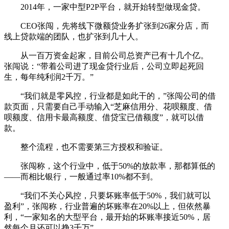
2014年，一家中型P2P平台，就开始转型做现金贷。
CEO张闯，先将线下微额贷业务扩张到26家分店，而
线上贷款端的团队，也扩张到几十人。
从一百万资金起家，目前公司总资产已有十几个亿。
张闯说：“带着公司进了现金贷行业后，公司立即起死回
生，每年纯利润2千万。”
“我们就是零风控，行业都是如此干的，”张闯公司的借
款页面，只需要自己手动输入“芝麻信用分、花呗额度、借
呗额度、信用卡最高额度、借贷宝已借额度”，就可以借
款。
整个流程，也不需要第三方授权和验证。
张闯称，这个行业中，低于50%的放款率，那都算低的
——而相比银行，一般通过率10%都不到。
“我们不关心风控，只要坏账率低于50%，我们就可以
盈利”，张闯称，行业普遍的坏账率在20%以上，但依然暴
利，“一家知名的大型平台，最开始的坏账率接近50%，居
然每个月还可以挣3千万”。