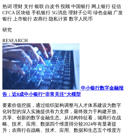
热词
理财
支付
银联
白皮书
投顾
中国银行
网上银行
征信
CFCA
区块链
手机银行
5G消息
理财子公司
绿色金融
广发
银行
上市银行
农商行
隐私计算
数字人民币
研究
RESEARCH
中小银行数字金融报
告：近8成中小银行“非常关注”大模型
要素价值挖掘，通过组织架构调整与人才体系建设为数字
化转型的深入实施提供有力支撑，最终致力于构建开放、
共享、创新的数字金融生态。从结构特征看，城商行在战
略、技术、应用、数据四个维度得分较2024年有显著提
升；农商行在战略、技术、应用、数据和生态五个维度方