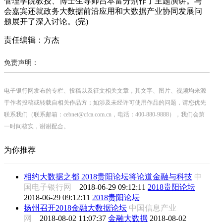
管理学院教授、博士生导师吕本富分别作了主题演讲。与
会嘉宾还就政务大数据前沿应用和大数据产业协同发展问
题展开了深入讨论。(完)
责任编辑：方杰
免责声明：
电子银行网发布的专栏、投稿以及征文相关文章，其文字、图片、视频均来源
于作者投稿或转载自相关作品方；如涉及未经许可使用作品的问题，请您优先
联系我们（联系邮箱：cebnet@cfca.com.cn，电话：400-880-9888），我们会第
一时间核实，谢谢配合。
为你推荐
相约大数据之都 2018贵阳论坛将论道金融与科技
中
国电子银行网
2018-06-29 09:12:11
2018贵阳论坛
2018-06-29 09:12:11
2018贵阳论坛
扬州召开2018金融大数据论坛
中国信息产业
网
2018-08-02 11:07:37
金融大数据
2018-08-02