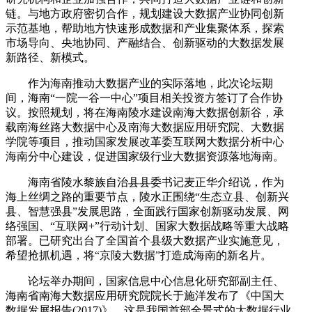
链。与地方政府密切合作，规划建设大数据产业协同创新
示范基地，帮助地方快速形成数据和产业集聚体系，探索
市场导向、央地协同、产融结合、创新驱动的大数据发展
新路径、新模式。
作为海南推动大数据产业的实际落地，此次论坛期
间，海南“一院一谷一中心”项目相关投资方签订了合作协
议。按照规划，将在海南陵水建设南海大数据创新谷，承
载南海丝路大数据中心及南海大数据应用研究院、大数据
学院等项目，推动国家发展改革委互联网大数据分析中心
海南分中心建设，促进国家级行业大数据资源落地海南。
海南省陵水黎族自治县县委书记麦正华介绍说，作为
海上丝绸之路的重要节点，陵水正围绕“生态立县、创新兴
县、智慧强县”发展思路，全面践行国家创新驱动发展、网
络强国、“互联网+”行动计划、国家大数据战略等重大战略
部署。已研究出台了全国首个县级大数据产业实施意见，
希望抢抓机遇，将“京陵大数据”打造成海南的新名片。
论坛举办期间，国家信息中心信息化研究部副主任、
海南省南海大数据应用研究院院长于施洋发布了《中国大
数据发展报告(2017)》。这是我国首部全景式的大数据行业