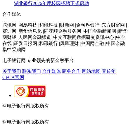
湖北银行2026年度校园招聘正式启动
合作媒体
腾讯网 |网易科技 |和讯科技 |财新网 |金融界银行 |东方财富网 |
赛迪网 |新华信息化 |同花顺金融服务网 |中国金融新闻网 |新华
网财经 |人民网金融频道 |中文互联网数据研究资讯中心 |中金
在线 |证券日报网 |和讯银行 |凤凰理财 |中国网金融 |中国金融
集中采购网
电子银行网
专业领先的新金融平台
关于我们
联系我们
合作媒体
商务合作
网站地图
宣传年
CFCA官网
© 电子银行网版权所有
京ICP备05045998号-2
京公网安备
11010202009082
© 电子银行网版权所有
京ICP备05045998号-2
京公网安备
11010202009082