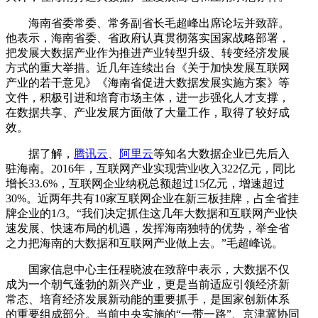
海南省委常委、常务副省长毛超峰出席论坛并致辞。
他表示，海南省委、省政府认真贯彻落实国家战略部署，
把发展大数据产业作为推进产业转型升级、转变经济发展
方式的重大举措。近几年连续出台《关于加快发展互联网
产业的若干意见》《海南省促进大数据发展实施方案》等
文件，积极引进和培育市场主体，进一步强化人才支撑，
在数据共享、产业发展方面做了大量工作，取得了较好成
效。
据了解，
腾讯云
、
阿里云
等知名大数据企业已先后入
驻海南。2016年，互联网产业实现营业收入322亿元，同比
增长33.6%，互联网企业纳税总额超过15亿元，增速超过
30%。近两年共有10家互联网企业在新三板挂牌，占全省挂
牌企业的1/3。“我们决定抓住这几年大数据和互联网产业快
速发展、快速布局的机遇，发挥海南独特的优势，举全省
之力把海南的大数据和互联网产业做上去。”毛超峰说。
国家信息中心主任程晓波在致辞中表示，大数据不仅
成为一个朝气蓬勃的新兴产业，更是当前适应引领经济新
常态、培育经济发展新动能的重要抓手，是国家创新体系
的重要组成部分。当前中央实施的“一带一路”、京津冀协同