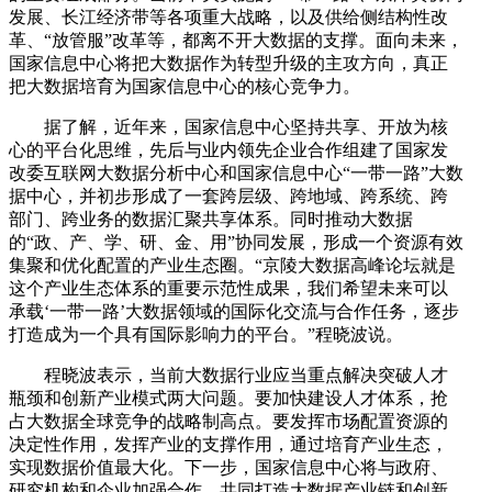
发展、长江经济带等各项重大战略，以及供给侧结构性改
革、“放管服”改革等，都离不开大数据的支撑。面向未来，
国家信息中心将把大数据作为转型升级的主攻方向，真正
把大数据培育为国家信息中心的核心竞争力。
据了解，近年来，国家信息中心坚持共享、开放为核
心的平台化思维，先后与业内领先企业合作组建了国家发
改委互联网大数据分析中心和国家信息中心“一带一路”大数
据中心，并初步形成了一套跨层级、跨地域、跨系统、跨
部门、跨业务的数据汇聚共享体系。同时推动大数据
的“政、产、学、研、金、用”协同发展，形成一个资源有效
集聚和优化配置的产业生态圈。“京陵大数据高峰论坛就是
这个产业生态体系的重要示范性成果，我们希望未来可以
承载‘一带一路’大数据领域的国际化交流与合作任务，逐步
打造成为一个具有国际影响力的平台。”程晓波说。
程晓波表示，当前大数据行业应当重点解决突破人才
瓶颈和创新产业模式两大问题。要加快建设人才体系，抢
占大数据全球竞争的战略制高点。要发挥市场配置资源的
决定性作用，发挥产业的支撑作用，通过培育产业生态，
实现数据价值最大化。下一步，国家信息中心将与政府、
研究机构和企业加强合作，共同打造大数据产业链和创新