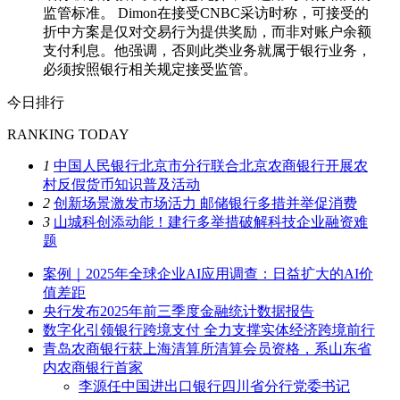
监管标准。 Dimon在接受CNBC采访时称，可接受的
折中方案是仅对交易行为提供奖励，而非对账户余额
支付利息。他强调，否则此类业务就属于银行业务，
必须按照银行相关规定接受监管。
今日排行
RANKING TODAY
1
中国人民银行北京市分行联合北京农商银行开展农
村反假货币知识普及活动
2
创新场景激发市场活力 邮储银行多措并举促消费
3
山城科创添动能！建行多举措破解科技企业融资难
题
案例｜2025年全球企业AI应用调查：日益扩大的AI价
值差距
央行发布2025年前三季度金融统计数据报告
数字化引领银行跨境支付 全力支撑实体经济跨境前行
青岛农商银行获上海清算所清算会员资格，系山东省
内农商银行首家
李源任中国进出口银行四川省分行党委书记