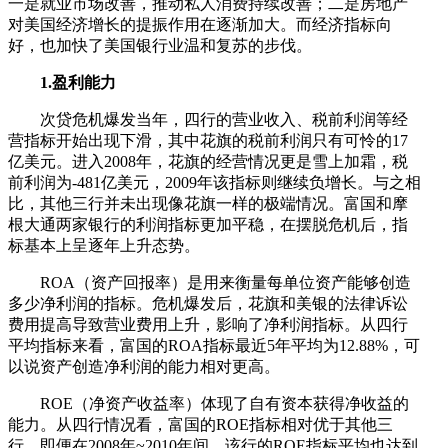
一是就业市场改善，推动私人消费持续改善；二是房地产
对美国经济增长的提振作用在逐渐加大。而经济指标向
好，也加快了美国银行业温和复苏的步伐。
1.盈利能力
次贷危机爆发当年，四行的营业收入、税前利润等经
营指标开始出现下滑，其中花旗的税前利润只有可怜的17
亿美元。进入2008年，花旗的经营情况更是雪上加霜，税
前利润为-481亿美元，2009年该指标则继续负增长。与之相
比，其他三行并未出现像花旗一样的极端情况。富国和摩
根大通两家银行的利润指标更加平稳，在摆脱危机后，指
标基本上呈逐年上升态势。
ROA（资产回报率）是用来衡量每单位资产能够创造
多少净利润的指标。危机爆发后，花旗和美银的法律诉讼
费用提高导致营业费用上升，影响了净利润指标。从四行
平均指标来看，富国的ROA指标最近5年平均为12.88%，可
以说资产创造净利润的能力相对更高。
ROE（净资产收益率）体现了自有资本获得净收益的
能力。从四行情况看，富国的ROE指标相对优于其他三
行，即便在2008年~2010年间，该行的ROE指标平均也达到