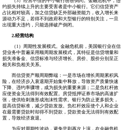
（3）经营不佳的中小银行纷纷倒闭。金融危机中，违
约损失持续上升的主要受害者是中小银行。它们信贷资产
占比相对较高，加之信贷缺乏外部融资能力，收入增长来
源动力不足，若得不到政府和大型银行的特别关注，一旦
出现重大违约，只能选择破产倒闭。
2.经营结构
（1）周期性发展模式。金融危机前，美国银行业在信
贷业务中普遍采用顺周期发展模式，其特征是信贷增量和
损失准备金、信贷标准与经济增长、房价、股价分别呈正
相关和负相关关系。
而信贷资产顺周期弊端：一是市场在增长周期累积风
险，在经济步入衰退期开始集中释放，导致资产质量快速
下降、违约率骤增，成为损失的重要来源；二是负杠杆效
应使资金无法得到有效配置。房贷抵押证券市场的高速扩
张，使供给刺激形成泡沫性需求。银行为防止更多损失，
提高信贷标准，减少贷款发放。负杠杆效应使个人和企业
在最需要贷款时却得不到贷款，贷款资金无法得到有效配
置，导致经济衰退。
为应对周期性波动，避免悲剧再次上演，在金融危机