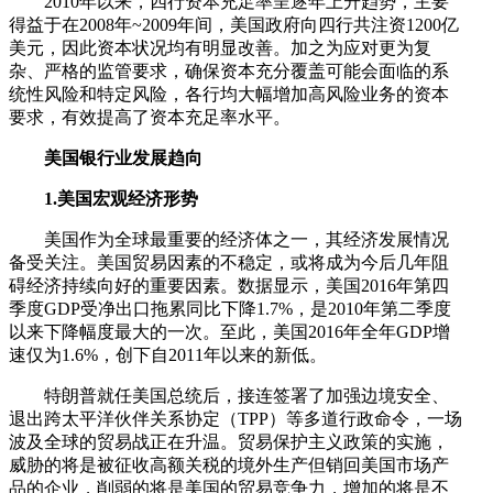
2010年以来，四行资本充足率呈逐年上升趋势，主要
得益于在2008年~2009年间，美国政府向四行共注资1200亿
美元，因此资本状况均有明显改善。加之为应对更为复
杂、严格的监管要求，确保资本充分覆盖可能会面临的系
统性风险和特定风险，各行均大幅增加高风险业务的资本
要求，有效提高了资本充足率水平。
美国银行业发展趋向
1.美国宏观经济形势
美国作为全球最重要的经济体之一，其经济发展情况
备受关注。美国贸易因素的不稳定，或将成为今后几年阻
碍经济持续向好的重要因素。数据显示，美国2016年第四
季度GDP受净出口拖累同比下降1.7%，是2010年第二季度
以来下降幅度最大的一次。至此，美国2016年全年GDP增
速仅为1.6%，创下自2011年以来的新低。
特朗普就任美国总统后，接连签署了加强边境安全、
退出跨太平洋伙伴关系协定（TPP）等多道行政命令，一场
波及全球的贸易战正在升温。贸易保护主义政策的实施，
威胁的将是被征收高额关税的境外生产但销回美国市场产
品的企业，削弱的将是美国的贸易竞争力，增加的将是不