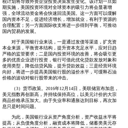
税计划将导致外资企业投资决策发生变化。该计划一旦如
期实施，美国投资环境对全球资本的吸引力将会显著增
强，全球流动资金将会快速回流美国。这一方面可以缓解
国内资本不足，促进经济增长，增加就业，有利于资源的
合理配置；另一方面国际收支将进一步得到平衡，可推动
国内贸易的发展。
对于美国银行业来说，一是通过发债等渠道，扩充资
本金来源，平衡资本结构，提升资本充足水平，应对日趋
严格的监管要求；二是国内投资环境的改善，将会吸引更
多的优质企业进行投资，银行可借此优化贷款发放对象和
使用类型，降低信贷风险，提升贷款效益；三是经营环境
向好，将进一步提高美国银行股的溢价水平，可缓释石油
价格的波动对银行股带来的冲击。
（3）货币政策。2016年12月14日，美联储宣布加息，
美元指数再创新高，并持续保持高位，以美元计价的大宗
商品价格承压加大。由于失业率和通胀达到目标，再次加
息只是时间问题。
为此，美国银行业从资产角度分析，资产收益水平将
提高；从负债角度分析，融资成本将降低，储蓄类美元存