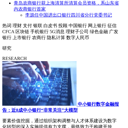
青岛农商银行获上海清算所清算会员资格，系山东省
内农商银行首家
李源任中国进出口银行四川省分行党委书记
热词
理财
支付
银联
白皮书
投顾
中国银行
网上银行
征信
CFCA
区块链
手机银行
5G消息
理财子公司
绿色金融
广发
银行
上市银行
农商行
隐私计算
数字人民币
研究
RESEARCH
中小银行数字金融报
告：近8成中小银行“非常关注”大模型
要素价值挖掘，通过组织架构调整与人才体系建设为数字
化转型的深入实施提供有力支撑，最终致力于构建开放、