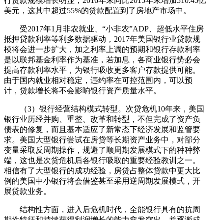
行贷款规模增长明显，2016年末同比2015年末增加510.45亿
美元，这其中超过55%的贷款配置到了房地产市场中。
受2017年1月非农就业、“小非农”ADP、超低水平住房
抵押贷款利率等利多数据驱动，2017年美国银行业贷款规
模将会进一步扩大，加之利率上调的预期和银行存款利率
是以联邦基金利率作为基准，若加息，各商业银行势必会
提高存款利率水平，为银行吸收更多客户存款提供可能。
由于国内就业相对稳定，违约率在可控范围内，可以预
计，贷款增长将不会影响银行资产质量水平。
（3）银行经营结构模式转型。次贷危机10年来，美国
银行业历经并购、重整、改革和转型，不但完成了资产负
债表的修复，而且基本适应了新常态下经济发展和监管要
求。美国大型银行尝试在房贷等长期资产业务中，对部分
变量采取反周期操作，规避了顺周期发展模式下的种种弊
端，这也是次贷危机后各银行吸取的重要经验教训之一。
相信有了大型银行的成功经验，房贷占整体贷款中更大比
例的美国中小银行将会借鉴甚至采用逆周期发展模式，开
展贷款业务。
结构性方面，进入后危机时代，全能银行具有的抗周
期性特征和持续获得利润增长的能力愈发突出，并逐渐成