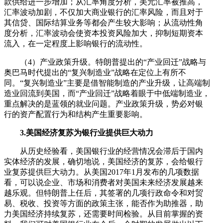
款供给进一步增加；从汇率角度分析，美元汇率被推高，
汇率波动加剧，不仅加大商业银行的汇率风险，而且对于
其信贷、国际结算业务等都会产生较大影响；从流动性角
度分析，汇率波动会使资本投资风险加大，抑制短期资本
流入，在一定程度上影响银行的流动性。
（4）产业政策升级。特朗普提出的“产业回迁”战略与
奥巴马时代提出的“复兴制造业”战略在定位上有所不
同。“复兴制造业”主要是借智能制造的产业升级，让高端制
造业回流到美国，而“产业回迁”战略着眼于中低端制造业，
重点解决的是蓝领的就业问题。产业政策升级，势必对银
行的资产配置行为和结构产生重要影响。
3.美国经济复苏为银行业提供巨大动力
从历史经验看，美国银行业的经营情况会滞后于国内
实体经济的发展，确切地说，美国经济的复苏，会给银行
业复苏提供巨大动力。从美国2017年1月发布的几项数据
看，可以说企业、市场和消费者对美国未来经济发展越来
越乐观。但特朗普上任后，其签署的几项行政命令和对贸
易、税收、投资等方面的政策主张，能否作为助推器，助
力美国经济持续复苏，还需要时间检验。从目前掌握的资