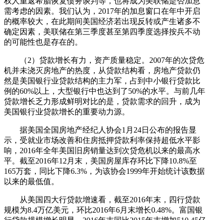
权人重返希腊恢复债务谈判等，也将成为美联储是否加息
需考虑的因素。我们认为，2017年的加息窗口在年中开启
的概率较大，在此期间美国经济若出现反转或产生诸多不
确定因素，美联储在第三季度甚至第四季度选择按兵不动
的可能性也是存在的。
（2）贷款增长有力，资产质量稳定。2007年的次贷危
机并未浇灭房地产的热度，从贷款结构看，房地产贷款仍
然是美国银行业贷款结构的主力军，占到中小银行贷款比
例的60%以上，大型银行中也达到了50%的水平。与前几年
贷款增长乏力形成鲜明对比的是，贷款需求的回升，成为
美国银行业贷款增长的重要动力源。
据美国全国房地产经纪人协会1月24日公布的报告显
示，受就业市场改善和住房抵押贷款利率保持超低水平影
响，2016年全年美国旧房销量达到次贷危机以来的最高水
平。截至2016年12月末，美国房屋库存环比下降10.8%至
165万套，同比下降6.3%，为该协会1999年开始统计该数据
以来的最低值。
从美国四大行贷款增速看，截至2016年末，四行贷款
规模为8.4万亿美元，环比2016年6月末增长0.48%。富国银