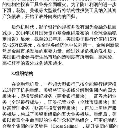
的结构性投资工具业务全面哑火。为了防止利润的进一步
下滑，花旗、美银等大型银行将结构性投资工具纳入其资
产负债表，开始了表外向表内的回归。
后危机时代，影子银行的规模并没有因为金融危机而
减少，2014年10月国际货币基金组织发布的《全球金融稳
定报告》显示，截至2013年末，美国影子银行价值约15万
亿~25万亿美元，在全球各经济体中位列第一。金融创新依
然是金融市场发展的重要力量。经过这场危机的洗礼后，
美国银行业参与衍生品市场的透明度有所增强，高风险、
高杠杆率的表外业务越来越少。
3.组织结构
在金融危机后，一些超大型银行已按全能银行经营模
式进行了机构重组。美银将证券条线分解到集团内的四大
板块中，即投资经纪业务（商业银行板块）、证券承销业
务（全球银行板块）、证券托管业务（全球市场板块）和
财富管理业务（财富与投资管理板块），再加上房地产服
务板块，构成了美银重组后的五大业务板块。重组后，美
银以覆盖全生命周期的业务理念和产品组合，可更好地配
合整个集团的交叉销售（Cross Selling），提升集团内部的