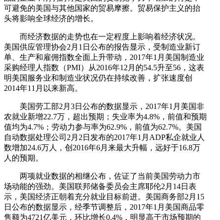
可避免的美国与其他国家的贸易摩擦。贸易保护主义的抬
头将影响全球经济的增长。
而经济数据的走势也在一定程度上影响着经济状况。
美国供应管理协会2月1日公布的报告显示，受制造业新订
单、生产和雇佣指数全面上升带动，2017年1月美国制造业
采购经理人指数（PMI）从2016年12月的54.5升至56，这表
明美国服务业和制造业状况仍在持续改善，扩张速度创
2014年11月以来新高。
美国劳工部2月3日公布的数据显示，2017年1月美国非
农就业新增22.7万，超出预期；失业率为4.8%，前值和预期
值均为4.7%；劳动力参与率为62.9%，前值为62.7%。美国
自动数据处理公司2月2日发布的2017年1月ADP私企就业人
数增加24.6万人，创2016年6月来最大升幅，远好于16.8万
人的预期。
两项就业数据的相继公布，佐证了当前美国劳动力市
场动能的强劲。美国联邦储备委员会主席耶伦2月14日表
示，美国经济正朝着充分就业目标前进。美国商务部2月15
日公布的数据显示，经季节调整后，2017年1月美国商品零
售额为4721亿美元，环比增长0.4%，明显高于市场预期的