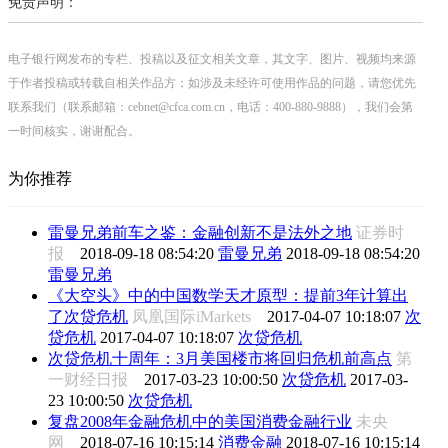
免责声明：
电子银行网发布的专栏、投稿以及征文相关文章，其文字、图片、视频均来源
于作者投稿或转载自相关作品方；如涉及未经许可使用作品的问题，请您优先
联系我们（联系邮箱：cebnet@cfca.com.cn，电话：400-880-9888），我们会第
一时间核实，谢谢配合。
为你推荐
雷曼兄弟前车之鉴：金融创新不是法外之地
证券时
报
2018-09-18 08:54:20
雷曼兄弟
2018-09-18 08:54:20
雷曼兄弟
《大空头》中的中国数学天才原型：提前3年计算出
了次贷危机
凤凰国际iMarkets
2017-04-07 10:18:07
次
贷危机
2017-04-07 10:18:07
次贷危机
次贷危机十周年：3月美国楼市将回归危机前高点
第
一财经日报
2017-03-23 10:00:50
次贷危机
2017-03-
23 10:00:50
次贷危机
复盘2008年金融危机中的美国消费金融行业
未央
网
2018-07-16 10:15:14
消费金融
2018-07-16 10:15:14