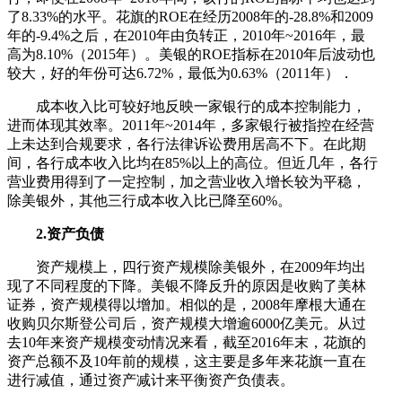
了8.33%的水平。花旗的ROE在经历2008年的-28.8%和2009
年的-9.4%之后，在2010年由负转正，2010年~2016年，最
高为8.10%（2015年）。美银的ROE指标在2010年后波动也
较大，好的年份可达6.72%，最低为0.63%（2011年）．
成本收入比可较好地反映一家银行的成本控制能力，
进而体现其效率。2011年~2014年，多家银行被指控在经营
上未达到合规要求，各行法律诉讼费用居高不下。在此期
间，各行成本收入比均在85%以上的高位。但近几年，各行
营业费用得到了一定控制，加之营业收入增长较为平稳，
除美银外，其他三行成本收入比已降至60%。
2.资产负债
资产规模上，四行资产规模除美银外，在2009年均出
现了不同程度的下降。美银不降反升的原因是收购了美林
证券，资产规模得以增加。相似的是，2008年摩根大通在
收购贝尔斯登公司后，资产规模大增逾6000亿美元。从过
去10年来资产规模变动情况来看，截至2016年末，花旗的
资产总额不及10年前的规模，这主要是多年来花旗一直在
进行减值，通过资产减计来平衡资产负债表。