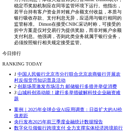
稳定币奖励机制应在同等监管环境下运行。他指出，
若平台持有客户资金并对账户余额支付收益，本质与
银行吸收存款、支付利息无异，应适用与银行相同的
监管标准。 Dimon在接受CNBC采访时称，可接受的
折中方案是仅对交易行为提供奖励，而非对账户余额
支付利息。他强调，否则此类业务就属于银行业务，
必须按照银行相关规定接受监管。
今日排行
RANKING TODAY
1
中国人民银行北京市分行联合北京农商银行开展农
村反假货币知识普及活动
2
创新场景激发市场活力 邮储银行多措并举促消费
3
山城科创添动能！建行多举措破解科技企业融资难
题
案例｜2025年全球企业AI应用调查：日益扩大的AI价
值差距
央行发布2025年前三季度金融统计数据报告
数字化引领银行跨境支付 全力支撑实体经济跨境前行