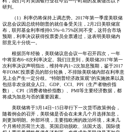
料，我们可对美国银行业在今后一个时期的发展做出以下
研判。
（1）利率仍将保持上调态势。2017年第一季度美联储
议息会议因总统特朗普的就任备受关注，2月2日美联储宣
布，联邦基金利率维持0.5%~0.75%区间不变，这符合市场
预期，利率决议获得投票委员全票通过，这表明美联储内
部意见十分统一。
根据历年经验，美联储议息会议一年召开四次，一年
中将宣布6~8次利率决定。我们注意到，美联储2017年第一
次利率决议声明指出，维持年内1~2次加息预期，鉴于2017
年FOMC投票委员的部分轮换，不排除美联储内部在利率意
见上会产生一定分歧。“特朗普经济政策观”的实施效果以及
包括非农业就业人口、GDP、CCI、PPI（生产者物价指
数）、CPI（消费者物价指数）、PMI等主要经济数据，都
将成为加息与否的重要因素。
美联储将于3月14日~15日举行下一次货币政策例会，
随着例会的召开，美联储是否会在未来几个月选择加息，
则更加明朗。外部环境，主要指欧洲的政治环境，未来几
个月将经历荷兰大选、英国启动脱欧、法国大选、国际债