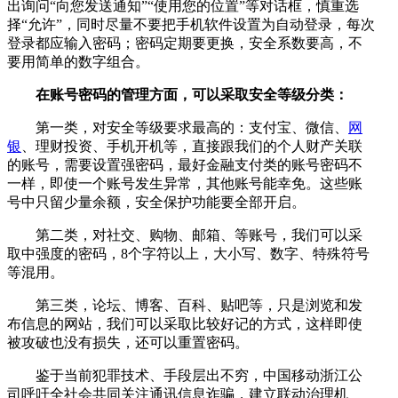
出询问“向您发送通知”“使用您的位置”等对话框，慎重选
择“允许”，同时尽量不要把手机软件设置为自动登录，每次
登录都应输入密码；密码定期要更换，安全系数要高，不
要用简单的数字组合。
在账号密码的管理方面，可以采取安全等级分类：
第一类，对安全等级要求最高的：支付宝、微信、
网
银
、理财投资、手机开机等，直接跟我们的个人财产关联
的账号，需要设置强密码，最好金融支付类的账号密码不
一样，即使一个账号发生异常，其他账号能幸免。这些账
号中只留少量余额，安全保护功能要全部开启。
第二类，对社交、购物、邮箱、等账号，我们可以采
取中强度的密码，8个字符以上，大小写、数字、特殊符号
等混用。
第三类，论坛、博客、百科、贴吧等，只是浏览和发
布信息的网站，我们可以采取比较好记的方式，这样即使
被攻破也没有损失，还可以重置密码。
鉴于当前犯罪技术、手段层出不穷，中国移动浙江公
司呼吁全社会共同关注通讯信息诈骗，建立联动治理机