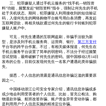
三、犯罪嫌疑人通过手机云服务的“找手机—销毁资
料”功能，频繁发起“销毁资料”指令，强制让何先生的手机
处于关机状态。期间，犯罪嫌疑人利用接收到的短信验证
码，入侵何先生的网络购物平台账号用白条消费，再发起
互联网贷款，将相关钱款通过何先生的银行卡转账到犯罪
嫌疑人账户中。
可见，何先生遭遇的互联网盗刷，诈骗手法较为新
型，是涉及到手机云服务商、运营商、银行、
第三方支付
平台等的跨平台作案。不过，有相关媒体报道，何先生在
手机云服务平台设置了简单的弱密码，不法分子经过频繁
尝试登陆，最终破解了何先生的密码。据中国移动2月14日
发布的公告，目前仅发现何先生一名客户遭遇此类诈骗损
失。
据悉，个人信息的泄露是通讯信息诈骗泛滥的重要原
因之一。
中国移动浙江公司安全专家介绍，通讯信息诈骗或多
或少地会利用受害者的个人信息。比如，冒充公检法、购
物退款诈骗、航班改签诈骗、账户资金异常变动诈骗，都
是利用用户个人信息实施的精准定位诈骗。