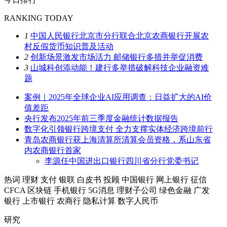
RANKING TODAY
1
中国人民银行北京市分行联合北京农商银行开展农
村反假货币知识普及活动
2
创新场景激发市场活力 邮储银行多措并举促消费
3
山城科创添动能！建行多举措破解科技企业融资难
题
案例｜2025年全球企业AI应用调查：日益扩大的AI价
值差距
央行发布2025年前三季度金融统计数据报告
数字化引领银行跨境支付 全力支撑实体经济跨境前行
青岛农商银行获上海清算所清算会员资格，系山东省
内农商银行首家
李源任中国进出口银行四川省分行党委书记
热词
理财
支付
银联
白皮书
投顾
中国银行
网上银行
征信
CFCA
区块链
手机银行
5G消息
理财子公司
绿色金融
广发
银行
上市银行
农商行
隐私计算
数字人民币
研究