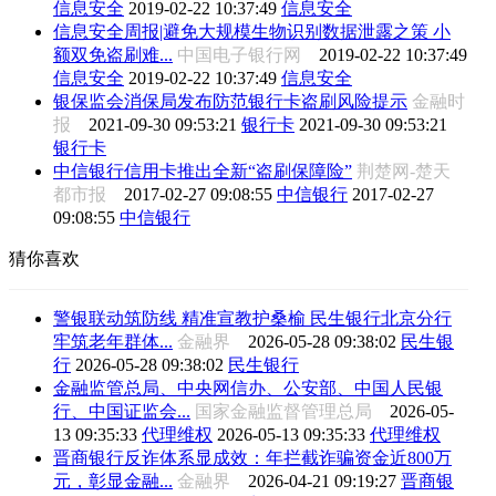
信息安全
2019-02-22 10:37:49
信息安全
信息安全周报|避免大规模生物识别数据泄露之策 小
额双免盗刷难...
中国电子银行网
2019-02-22 10:37:49
信息安全
2019-02-22 10:37:49
信息安全
银保监会消保局发布防范银行卡盗刷风险提示
金融时
报
2021-09-30 09:53:21
银行卡
2021-09-30 09:53:21
银行卡
中信银行信用卡推出全新“盗刷保障险”
荆楚网-楚天
都市报
2017-02-27 09:08:55
中信银行
2017-02-27
09:08:55
中信银行
猜你喜欢
警银联动筑防线 精准宣教护桑榆 民生银行北京分行
牢筑老年群体...
金融界
2026-05-28 09:38:02
民生银
行
2026-05-28 09:38:02
民生银行
金融监管总局、中央网信办、公安部、中国人民银
行、中国证监会...
国家金融监督管理总局
2026-05-
13 09:35:33
代理维权
2026-05-13 09:35:33
代理维权
晋商银行反诈体系显成效：年拦截诈骗资金近800万
元，彰显金融...
金融界
2026-04-21 09:19:27
晋商银