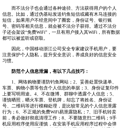
而不法分子也会通过各种途径、方法获得用户的个人
信息。比如，通过伪基站发送钓鱼短信或藏有木马连接的
短信，如果用户不经意间中了圈套，身份证号、银行账
号、密码等相关信息，就会被不法分子获得。通过不法分
子还会架设“免费WiFi”，一旦有用户接入其WiFi，所有数据
都可以被监听或窃取。
因此，中国移动浙江公司安全专家建议手机用户，要
注意保护个人隐私，提升安全意识，养成良好的信息安全
习惯。
防范个人信息泄漏，有以下几点技巧：
1、网络购物要谨防钓鱼网站；2、妥善处置快递单、
车票、购物小票等包含个人信息的单据；3、身份证复印件
上要写明用途。4、不在微博、群聊中透露个人信息；5、
谨慎晒照，晒火车票、登机牌，却忘了将姓名、身份证
号、二维码等进行模糊处理，是比较常见的个人信息泄露
行为；6、不正规的免费WiFi易泄露隐私；7、旧手机转卖
前，务必做好彻底清理工作；8、不要随意扫二维码；9手
机应用程序使用应谨慎，在安装手机应用程序过程中会弹