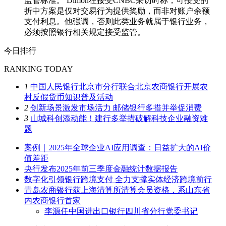
监管标准。 Dimon在接受CNBC采访时称，可接受的
折中方案是仅对交易行为提供奖励，而非对账户余额
支付利息。他强调，否则此类业务就属于银行业务，
必须按照银行相关规定接受监管。
今日排行
RANKING TODAY
1
中国人民银行北京市分行联合北京农商银行开展农
村反假货币知识普及活动
2
创新场景激发市场活力 邮储银行多措并举促消费
3
山城科创添动能！建行多举措破解科技企业融资难
题
案例｜2025年全球企业AI应用调查：日益扩大的AI价
值差距
央行发布2025年前三季度金融统计数据报告
数字化引领银行跨境支付 全力支撑实体经济跨境前行
青岛农商银行获上海清算所清算会员资格，系山东省
内农商银行首家
李源任中国进出口银行四川省分行党委书记