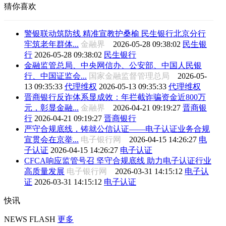
猜你喜欢
警银联动筑防线 精准宣教护桑榆 民生银行北京分行
牢筑老年群体...
金融界
2026-05-28 09:38:02
民生银
行
2026-05-28 09:38:02
民生银行
金融监管总局、中央网信办、公安部、中国人民银
行、中国证监会...
国家金融监督管理总局
2026-05-
13 09:35:33
代理维权
2026-05-13 09:35:33
代理维权
晋商银行反诈体系显成效：年拦截诈骗资金近800万
元，彰显金融...
金融界
2026-04-21 09:19:27
晋商银
行
2026-04-21 09:19:27
晋商银行
严守合规底线，铸就公信认证——电子认证业务合规
宣贯会在京举...
电子银行网
2026-04-15 14:26:27
电
子认证
2026-04-15 14:26:27
电子认证
CFCA响应监管号召 坚守合规底线 助力电子认证行业
高质量发展
电子银行网
2026-03-31 14:15:12
电子认
证
2026-03-31 14:15:12
电子认证
快讯
NEWS FLASH
更多