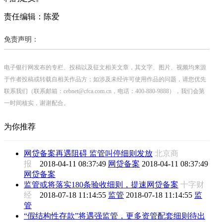
责任编辑：陈爱
免责声明：
电子银行网发布的专栏、投稿以及征文相关文章，其文字、图片、视频均来源
于作者投稿或转载自相关作品方；如涉及未经许可使用作品的问题，请您优先
联系我们（联系邮箱：cebnet@cfca.com.cn，电话：400-880-9888），我们会第
一时间核实，谢谢配合。
为你推荐
网贷备案再遇阻碍 监管叫停细则发放
北京商
报
2018-04-11 08:37:49
网贷备案
2018-04-11 08:37:49
网贷备案
监管或将落实180条验收细则，提速网贷备案
十字财
经
2018-07-18 11:14:55
监管
2018-07-18 11:14:55
监
管
“假结构性存款”将遇强监管，更多资管配套细则待出