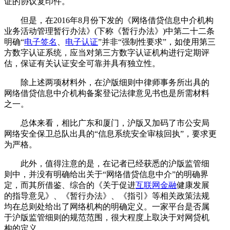
证的协议复印件。
但是，在2016年8月份下发的《网络借贷信息中介机构
业务活动管理暂行办法》(下称《暂行办法》)中第二十二条
明确“
电子签名
、
电子认证
”并非“强制性要求”，如使用第三
方数字认证系统，应当对第三方数字认证机构进行定期评
估，保证有关认证安全可靠并具有独立性。
除上述两项材料外，在沪版细则中律师事务所出具的
网络借贷信息中介机构备案登记法律意见书也是所需材料
之一。
总体来看，相比广东和厦门，沪版又加码了市公安局
网络安全保卫总队出具的“信息系统安全审核回执”，要求更
为严格。
此外，值得注意的是，在记者已经获悉的沪版监管细
则中，并没有明确给出关于“网络借贷信息中介”的明确界
定，而其所借鉴、综合的《关于促进
互联网金融
健康发展
的指导意见》、《暂行办法》、《指引》等相关政策法规
均在总则处给出了网络机构的明确定义。一家平台是否属
于沪版监管细则的规范范围，很大程度上取决于对网贷机
构的定义。