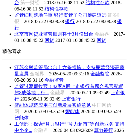
台
第一财经
2018-05-16 08:11:52
结构性存款
2018-
05-16 08:11:52
结构性存款
监管细则落地任重 银行资管子公司筹建道远
证券时
报
2018-06-22 08:08:38
银行
2018-06-22 08:08:38
银
行
北京市网贷业监管细则将于3月份出台
金融界
2017-
03-10 08:45:22
网贷
2017-03-10 08:45:22
网贷
猜你喜欢
江苏金融监管局出台十六条措施，支持民营经济高质
量发展
金融界
2026-05-20 09:31:16
金融监管
2026-
05-20 09:31:16
金融监管
监管过渡期收官！42家A股上市银行首席合规官配置
超8成落地，行...
金融界
2026-05-11 09:32:49
上市银
行
2026-05-11 09:32:49
上市银行
智能体规范应用与创新发展实施意见
中国网信
网
2026-05-09 09:35:59
智能体
2026-05-09 09:35:59
智能体
工信部：探索“算力银行”“算力超市”等创新业务 支持
中小企...
金融界
2026-04-03 09:26:09
算力银行
2026-