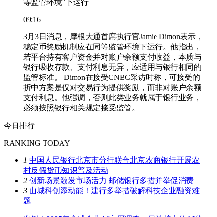
等监管环境”下运行
09:16
3月3日消息，摩根大通首席执行官Jamie Dimon表示，
稳定币奖励机制应在同等监管环境下运行。他指出，
若平台持有客户资金并对账户余额支付收益，本质与
银行吸收存款、支付利息无异，应适用与银行相同的
监管标准。 Dimon在接受CNBC采访时称，可接受的
折中方案是仅对交易行为提供奖励，而非对账户余额
支付利息。他强调，否则此类业务就属于银行业务，
必须按照银行相关规定接受监管。
今日排行
RANKING TODAY
1
中国人民银行北京市分行联合北京农商银行开展农
村反假货币知识普及活动
2
创新场景激发市场活力 邮储银行多措并举促消费
3
山城科创添动能！建行多举措破解科技企业融资难
题