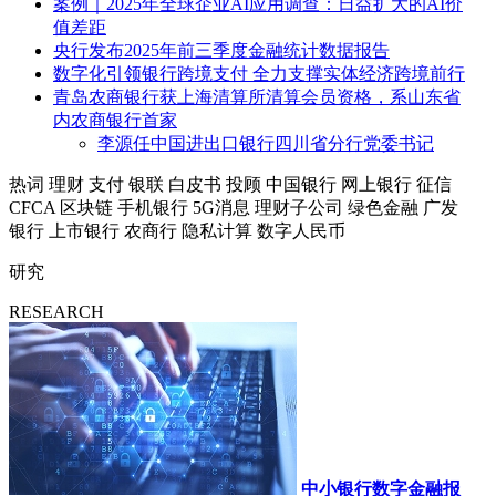
案例｜2025年全球企业AI应用调查：日益扩大的AI价
值差距
央行发布2025年前三季度金融统计数据报告
数字化引领银行跨境支付 全力支撑实体经济跨境前行
青岛农商银行获上海清算所清算会员资格，系山东省
内农商银行首家
李源任中国进出口银行四川省分行党委书记
热词
理财
支付
银联
白皮书
投顾
中国银行
网上银行
征信
CFCA
区块链
手机银行
5G消息
理财子公司
绿色金融
广发
银行
上市银行
农商行
隐私计算
数字人民币
研究
RESEARCH
中小银行数字金融报