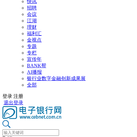
快讯
招聘
会议
江湖
理财
福利汇
金视点
专题
专栏
宣传年
BANK帮
AI播报
银行业数字金融创新成果展
全部
登录
注册
退出登录