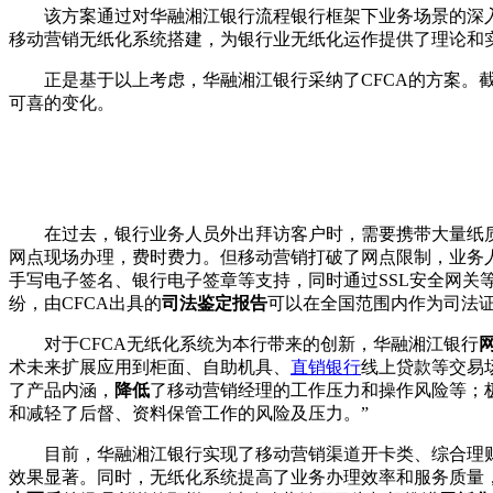
该方案通过对华融湘江银行流程银行框架下业务场景的深入分
移动营销无纸化系统搭建，为银行业无纸化运作提供了理论和
正是基于以上考虑，华融湘江银行采纳了CFCA的方案。截
可喜的变化。
在过去，银行业务人员外出拜访客户时，需要携带大量纸质
网点现场办理，费时费力。但移动营销打破了网点限制，业务
手写电子签名、银行电子签章等支持，同时通过SSL安全网
纷，由CFCA出具的
司法鉴定报告
可以在全国范围内作为司法
对于CFCA无纸化系统为本行带来的创新，华融湘江银行
术未来扩展应用到柜面、自助机具、
直销银行
线上贷款等交易
了产品内涵，
降低
了移动营销经理的工作压力和操作风险等；
和减轻了后督、资料保管工作的风险及压力。”
目前，华融湘江银行实现了移动营销渠道开卡类、综合理财
效果显著。同时，无纸化系统提高了业务办理效率和服务质量