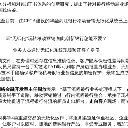
析和对PKI证书体系的创新研究，提出了针对银行移动展业场
实践借鉴。
至目前，由CFCA建设的华融湘江银行移动营销无纸化系统已
业务人员通过无纸化系统现场验证客户身份
文件，在办理时还存在信息准确性低、客户隐私保密性差等问题
人员只需持一台手写签名PAD即可到客户身边批量办理业务。无
关等技术手段确保客户隐私与银行业务信息的加密保护，最终生成
证据使用。
网络金融开发室主任周放
表示：“基于流程银行业务处理模式下，
场景铺平了道路。移动营销通过与行内流程银行整合，承接了现
极大地促进了流程银行分流的柜员走出柜台，
走向客户
现场，两
类等4类重点交易的无纸化运作，将服务渠道延伸至社区、企业
，让客户可以随时、随地的选购银行产品、享受专业服务，增加