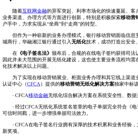
随着
互联网金融
的异军突起、利率市场化的快速蔓延、客
业务渠道、办理方式等方面进行创新，特别是积极探索
移动营
户手中，力求实现从“坐商”到“走商”的转型。
但作为一种崭新的业务办理模式，银行移动营销面临信息安全
城商行，华融湘江银行通过引入
无纸化
技术，成功打造出安全
在
《电子签名法》
颁布后，合规的在线电子签约获得司法
因此并未大范围的开展无纸化建设，这也使主要业务流程均需
化技术解决以上问题。
为了实现在移动营销展业、柜面业务办理和其它线上渠道业务
认证中心（
CFCA
）提供的
移动营销无纸化解决方案
独家中标
· CFCA
移动金融
无纸化综合解决方案在系统安全性、数据
· 经过CFCA无纸化系统签名签章的电子单据完全符合《
可信时间戳，进一步增强单据司法效力。
· CFCA在电子签名行业拥有深厚的技术积累和业务经验
新奖项。