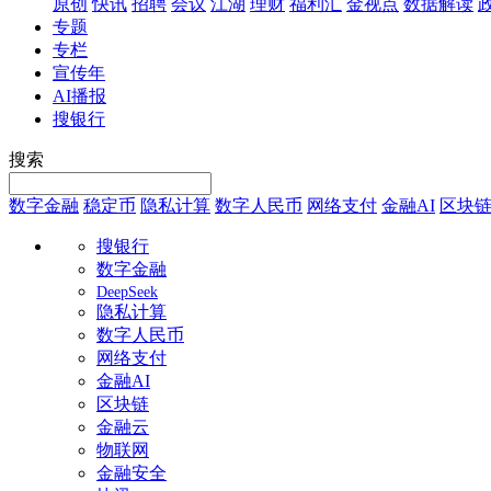
原创
快讯
招聘
会议
江湖
理财
福利汇
金视点
数据解读
专题
专栏
宣传年
AI播报
搜银行
搜索
数字金融
稳定币
隐私计算
数字人民币
网络支付
金融AI
区块
搜银行
数字金融
DeepSeek
隐私计算
数字人民币
网络支付
金融AI
区块链
金融云
物联网
金融安全