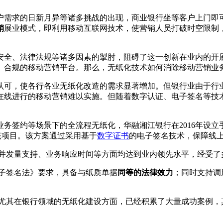
户需求的日新月异等诸多挑战的出现，商业银行坐等客户上门即
销
展业模式，即利用移动互联网技术，使营销人员打破时空限制
、法律法规等诸多因素的掣肘，阻碍了这一创新在业内的开展。
、合规的移动营销平台。那么，无纸化技术如何消除移动营销业
认可，使各行各业无纸化改造的需求显著增加。但银行业由于行
在线进行的移动营销难以实施。但随着数字认证、电子签名等技
签约等场景下的全流程无纸化，华融湘江银行在2016年设立
该项目。该方案通过采用基于
数字证书
的电子签名技术，保障线
并发量支持、业务响应时间等方面均达到业内领先水平，经受了
电子签名法》要求，具备与纸质单据
同等的法律效力
；同时支持调
，尤其在银行领域的无纸化建设方面，已经积累了大量成功案例，