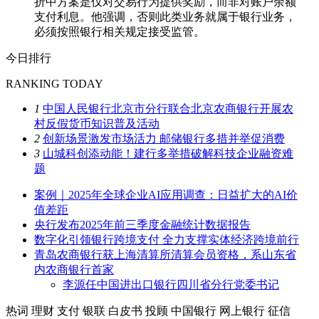
折中方案是仅对交易行为提供奖励，而非对账户余额
支付利息。他强调，否则此类业务就属于银行业务，
必须按照银行相关规定接受监管。
今日排行
RANKING TODAY
1
中国人民银行北京市分行联合北京农商银行开展农
村反假货币知识普及活动
2
创新场景激发市场活力 邮储银行多措并举促消费
3
山城科创添动能！建行多举措破解科技企业融资难
题
案例｜2025年全球企业AI应用调查：日益扩大的AI价
值差距
央行发布2025年前三季度金融统计数据报告
数字化引领银行跨境支付 全力支撑实体经济跨境前行
青岛农商银行获上海清算所清算会员资格，系山东省
内农商银行首家
李源任中国进出口银行四川省分行党委书记
热词
理财
支付
银联
白皮书
投顾
中国银行
网上银行
征信