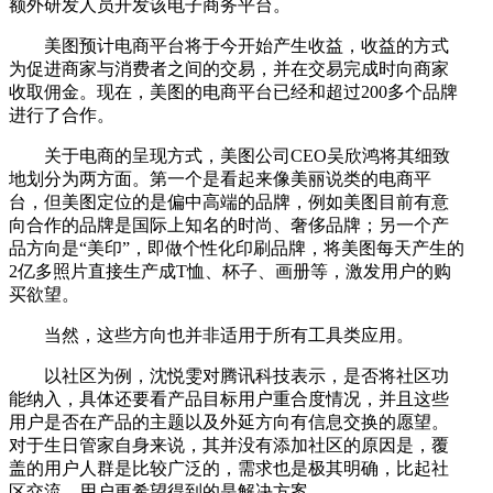
额外研发人员开发该电子商务平台。
美图预计电商平台将于今开始产生收益，收益的方式
为促进商家与消费者之间的交易，并在交易完成时向商家
收取佣金。现在，美图的电商平台已经和超过200多个品牌
进行了合作。
关于电商的呈现方式，美图公司CEO吴欣鸿将其细致
地划分为两方面。第一个是看起来像美丽说类的电商平
台，但美图定位的是偏中高端的品牌，例如美图目前有意
向合作的品牌是国际上知名的时尚、奢侈品牌；另一个产
品方向是“美印”，即做个性化印刷品牌，将美图每天产生的
2亿多照片直接生产成T恤、杯子、画册等，激发用户的购
买欲望。
当然，这些方向也并非适用于所有工具类应用。
以社区为例，沈悦雯对腾讯科技表示，是否将社区功
能纳入，具体还要看产品目标用户重合度情况，并且这些
用户是否在产品的主题以及外延方向有信息交换的愿望。
对于生日管家自身来说，其并没有添加社区的原因是，覆
盖的用户人群是比较广泛的，需求也是极其明确，比起社
区交流，用户更希望得到的是解决方案。