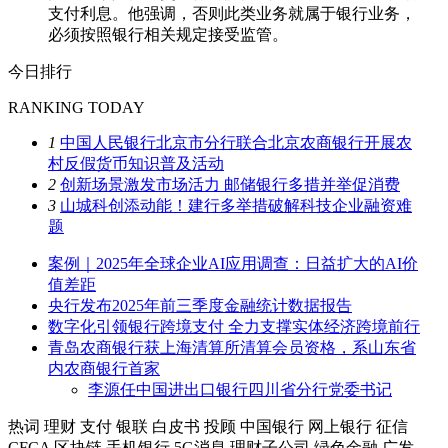
支付利息。他强调，否则此类业务就属于银行业务，
必须按照银行相关规定接受监管。
今日排行
RANKING TODAY
1
中国人民银行北京市分行联合北京农商银行开展农
村反假货币知识普及活动
2
创新场景激发市场活力 邮储银行多措并举促消费
3
山城科创添动能！建行多举措破解科技企业融资难
题
案例｜2025年全球企业AI应用调查：日益扩大的AI价
值差距
央行发布2025年前三季度金融统计数据报告
数字化引领银行跨境支付 全力支撑实体经济跨境前行
青岛农商银行获上海清算所清算会员资格，系山东省
内农商银行首家
李源任中国进出口银行四川省分行党委书记
热词
理财
支付
银联
白皮书
投顾
中国银行
网上银行
征信
CFCA
区块链
手机银行
5G消息
理财子公司
绿色金融
广发