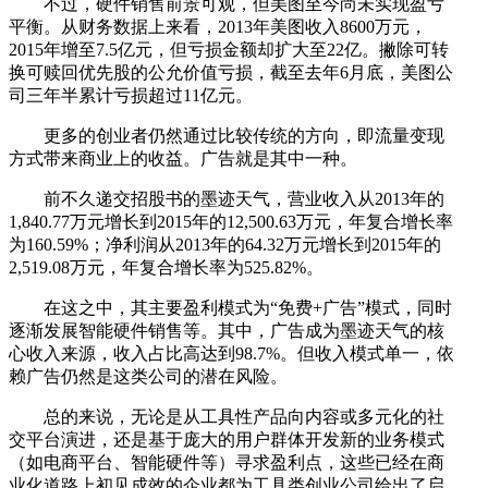
不过，硬件销售前景可观，但美图至今尚未实现盈亏
平衡。从财务数据上来看，2013年美图收入8600万元，
2015年增至7.5亿元，但亏损金额却扩大至22亿。撇除可转
换可赎回优先股的公允价值亏损，截至去年6月底，美图公
司三年半累计亏损超过11亿元。
更多的创业者仍然通过比较传统的方向，即流量变现
方式带来商业上的收益。广告就是其中一种。
前不久递交招股书的墨迹天气，营业收入从2013年的
1,840.77万元增长到2015年的12,500.63万元，年复合增长率
为160.59%；净利润从2013年的64.32万元增长到2015年的
2,519.08万元，年复合增长率为525.82%。
在这之中，其主要盈利模式为“免费+广告”模式，同时
逐渐发展智能硬件销售等。其中，广告成为墨迹天气的核
心收入来源，收入占比高达到98.7%。但收入模式单一，依
赖广告仍然是这类公司的潜在风险。
总的来说，无论是从工具性产品向内容或多元化的社
交平台演进，还是基于庞大的用户群体开发新的业务模式
（如电商平台、智能硬件等）寻求盈利点，这些已经在商
业化道路上初见成效的企业都为工具类创业公司给出了启