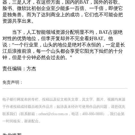
器，三是人才，在这些方面，国内的BAT，国外的谷歌、
脸书、微软比初创企业至少能多一百倍、一千倍，即便它
是独角兽。而为了达到商业上的成功，它们也不可能会把
资源共享出来。
当下，人工智能领域资源分配明显不均，BAT占据绝
对性的优势地位，但李开复却并不完全看好BAT。他
说：“一个行业里，山头的地位是绝对不永恒的，一定是长
江后浪推前浪，每一个山头都会享受它阳光下灿烂的十分
钟，但是十分钟必然会过去的。”
责任编辑：方杰
免责声明：
电子银行网发布的专栏、投稿以及征文相关文章，其文字、图片、视频均来源
于作者投稿或转载自相关作品方；如涉及未经许可使用作品的问题，请您优先
联系我们（联系邮箱：cebnet@cfca.com.cn，电话：400-880-9888），我们会第
一时间核实，谢谢配合。