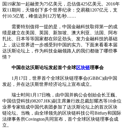
国19家加一起融资为75亿美元，总估值425亿美元。2016年
双11期间，天猫创下多个世界纪录：交易额1207亿元，支
付10.5亿笔，峰值达到12万笔/秒……
需要特别值得一提的是，中国金融科技取得第一的成
绩是建立在美国、英国、新加坡、澳大利亚、法国、阿布
扎比、日本等等国家都在卯足劲头、发力金融科技的基础
上，这让世界进一步感受到中国的实力。下面来看看本届
达沃斯论坛上，作为科技金融领路人的我们都做了哪些事
情？
中国在达沃斯论坛发起首个全球
区块链
理事会
1月17日，世界首个全球区块链理事会(GBBC)由中国
发起，并在达沃斯世界经济论坛上宣布成立。
瑞士时间1月17日晚，由中国并购公会创始会长王巍、
中国信贷科技(08207.HK)副主席兼行政总裁彭耀杰等10余位
业界专家组成中国代表团参加了达沃斯论坛上的首次区块
链论坛。当晚，由全球领先的区块链科技公司Bitfury和国际
法律事务所Covington共同宣布，首个全球区块链理事会成
立。