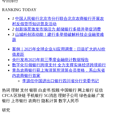
今日排行
RANKING TODAY
1
中国人民银行北京市分行联合北京农商银行开展农
村反假货币知识普及活动
2
创新场景激发市场活力 邮储银行多措并举促消费
3
山城科创添动能！建行多举措破解科技企业融资难
题
案例｜2025年全球企业AI应用调查：日益扩大的AI价
值差距
央行发布2025年前三季度金融统计数据报告
数字化引领银行跨境支付 全力支撑实体经济跨境前行
青岛农商银行获上海清算所清算会员资格，系山东省
内农商银行首家
李源任中国进出口银行四川省分行党委书记
热词
理财
支付
银联
白皮书
投顾
中国银行
网上银行
征信
CFCA
区块链
手机银行
5G消息
理财子公司
绿色金融
广发
银行
上市银行
农商行
隐私计算
数字人民币
研究