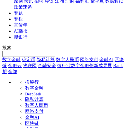
原创
快讯
招聘
会议
江湖
理财
福利汇
金视点
数据解读
政策速递
专题
专栏
宣传年
AI播报
搜银行
搜索
数字金融
稳定币
隐私计算
数字人民币
网络支付
金融AI
区块
链
金融云
物联网
金融安全
银行业数字金融创新成果展
Bank
帮
全部
搜银行
数字金融
DeepSeek
隐私计算
数字人民币
网络支付
金融AI
区块链