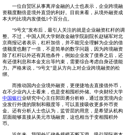
一位自贸区从事离岸金融的人士也表示，企业跨境融
资额度翻倍是境外直贷的利好。目前来看，从境外融资成
本大约比境内发债低1个百分点。
“9号文”发布后，最引人关注的就是企业融资杠杆的调
整。不过，中国人民大学财政金融学院副院长赵锡军对北
京商报记者表示，杠杆加倍，并不能完全理解为企业的借
债额度也翻了一倍，不是简单的数字问题，因为跨境融资
除了杠杆以外还有其他条件，例如企业发了债券之后，还
有还债利息和本金支出等约束，需要综合考虑自身还债能
力。严格来说，“9号文”是从方向上对企业跨境融资的松
绑。
而推动国内企业境外融资，更便捷地去直接借外币，
在不少业内人士看来，也是变相囤积外储。中央财经大学
中国银行
业研究中心主任郭田勇分析称，通过放宽境内企
业发行外债的限制和额度等，可以直接吸收更多外币资
金。还有分析人士也认为，监管层的用意，是希望从机构
层面能够直接从美元市场融资，这也相当于变相囤积外
币。
近年来，我国外汇储备规模不断下滑，吸引国际资本