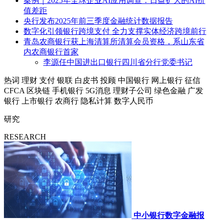
案例｜2025年全球企业AI应用调查：日益扩大的AI价
值差距
央行发布2025年前三季度金融统计数据报告
数字化引领银行跨境支付 全力支撑实体经济跨境前行
青岛农商银行获上海清算所清算会员资格，系山东省
内农商银行首家
李源任中国进出口银行四川省分行党委书记
热词
理财
支付
银联
白皮书
投顾
中国银行
网上银行
征信
CFCA
区块链
手机银行
5G消息
理财子公司
绿色金融
广发
银行
上市银行
农商行
隐私计算
数字人民币
研究
RESEARCH
中小银行数字金融报