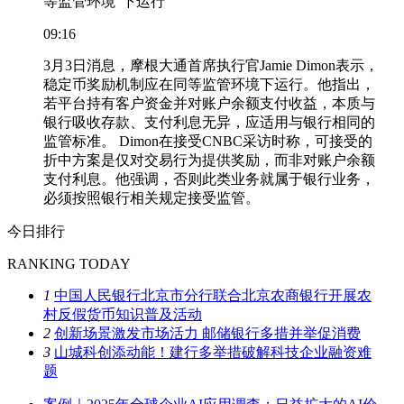
等监管环境”下运行
09:16
3月3日消息，摩根大通首席执行官Jamie Dimon表示，
稳定币奖励机制应在同等监管环境下运行。他指出，
若平台持有客户资金并对账户余额支付收益，本质与
银行吸收存款、支付利息无异，应适用与银行相同的
监管标准。 Dimon在接受CNBC采访时称，可接受的
折中方案是仅对交易行为提供奖励，而非对账户余额
支付利息。他强调，否则此类业务就属于银行业务，
必须按照银行相关规定接受监管。
今日排行
RANKING TODAY
1
中国人民银行北京市分行联合北京农商银行开展农
村反假货币知识普及活动
2
创新场景激发市场活力 邮储银行多措并举促消费
3
山城科创添动能！建行多举措破解科技企业融资难
题