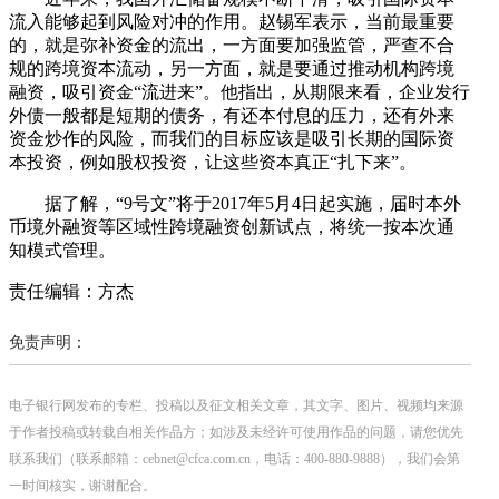
流入能够起到风险对冲的作用。赵锡军表示，当前最重要
的，就是弥补资金的流出，一方面要加强监管，严查不合
规的跨境资本流动，另一方面，就是要通过推动机构跨境
融资，吸引资金“流进来”。他指出，从期限来看，企业发行
外债一般都是短期的债务，有还本付息的压力，还有外来
资金炒作的风险，而我们的目标应该是吸引长期的国际资
本投资，例如股权投资，让这些资本真正“扎下来”。
据了解，“9号文”将于2017年5月4日起实施，届时本外
币境外融资等区域性跨境融资创新试点，将统一按本次通
知模式管理。
责任编辑：方杰
免责声明：
电子银行网发布的专栏、投稿以及征文相关文章，其文字、图片、视频均来源
于作者投稿或转载自相关作品方；如涉及未经许可使用作品的问题，请您优先
联系我们（联系邮箱：cebnet@cfca.com.cn，电话：400-880-9888），我们会第
一时间核实，谢谢配合。