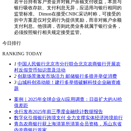
若平台持有客户资金并对账户余额支付收益，本质与
银行吸收存款、支付利息无异，应适用与银行相同的
监管标准。 Dimon在接受CNBC采访时称，可接受的
折中方案是仅对交易行为提供奖励，而非对账户余额
支付利息。他强调，否则此类业务就属于银行业务，
必须按照银行相关规定接受监管。
今日排行
RANKING TODAY
1
中国人民银行北京市分行联合北京农商银行开展农
村反假货币知识普及活动
2
创新场景激发市场活力 邮储银行多措并举促消费
3
山城科创添动能！建行多举措破解科技企业融资难
题
案例｜2025年全球企业AI应用调查：日益扩大的AI价
值差距
央行发布2025年前三季度金融统计数据报告
数字化引领银行跨境支付 全力支撑实体经济跨境前行
青岛农商银行获上海清算所清算会员资格，系山东省
内农商银行首家