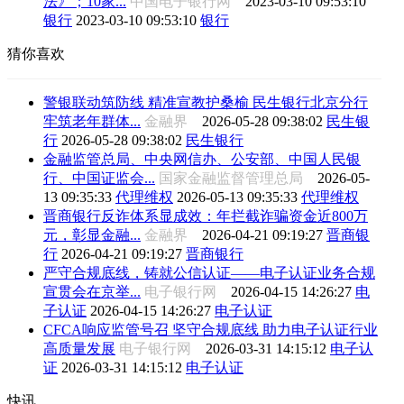
法》；10家...
中国电子银行网
2023-03-10 09:53:10
银行
2023-03-10 09:53:10
银行
猜你喜欢
警银联动筑防线 精准宣教护桑榆 民生银行北京分行
牢筑老年群体...
金融界
2026-05-28 09:38:02
民生银
行
2026-05-28 09:38:02
民生银行
金融监管总局、中央网信办、公安部、中国人民银
行、中国证监会...
国家金融监督管理总局
2026-05-
13 09:35:33
代理维权
2026-05-13 09:35:33
代理维权
晋商银行反诈体系显成效：年拦截诈骗资金近800万
元，彰显金融...
金融界
2026-04-21 09:19:27
晋商银
行
2026-04-21 09:19:27
晋商银行
严守合规底线，铸就公信认证——电子认证业务合规
宣贯会在京举...
电子银行网
2026-04-15 14:26:27
电
子认证
2026-04-15 14:26:27
电子认证
CFCA响应监管号召 坚守合规底线 助力电子认证行业
高质量发展
电子银行网
2026-03-31 14:15:12
电子认
证
2026-03-31 14:15:12
电子认证
快讯