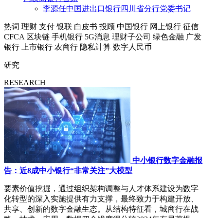
李源任中国进出口银行四川省分行党委书记
热词
理财
支付
银联
白皮书
投顾
中国银行
网上银行
征信
CFCA
区块链
手机银行
5G消息
理财子公司
绿色金融
广发
银行
上市银行
农商行
隐私计算
数字人民币
研究
RESEARCH
中小银行数字金融报
告：近8成中小银行“非常关注”大模型
要素价值挖掘，通过组织架构调整与人才体系建设为数字
化转型的深入实施提供有力支撑，最终致力于构建开放、
共享、创新的数字金融生态。从结构特征看，城商行在战