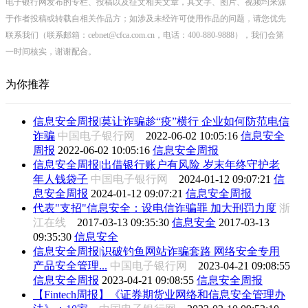
电子银行网发布的专栏、投稿以及征文相关文章，其文字、图片、视频均来源
于作者投稿或转载自相关作品方；如涉及未经许可使用作品的问题，请您优先
联系我们（联系邮箱：cebnet@cfca.com.cn，电话：400-880-9888），我们会第
一时间核实，谢谢配合。
为你推荐
信息安全周报|莫让诈骗趁“疫”横行 企业如何防范电信
诈骗
中国电子银行网
2022-06-02 10:05:16
信息安全
周报
2022-06-02 10:05:16
信息安全周报
信息安全周报|出借银行账户有风险 岁末年终守护老
年人钱袋子
中国电子银行网
2024-01-12 09:07:21
信
息安全周报
2024-01-12 09:07:21
信息安全周报
代表"支招"信息安全：设电信诈骗罪 加大刑罚力度
浙
江在线
2017-03-13 09:35:30
信息安全
2017-03-13
09:35:30
信息安全
信息安全周报|识破钓鱼网站诈骗套路 网络安全专用
产品安全管理...
中国电子银行网
2023-04-21 09:08:55
信息安全周报
2023-04-21 09:08:55
信息安全周报
【Fintech周报】《证券期货业网络和信息安全管理办