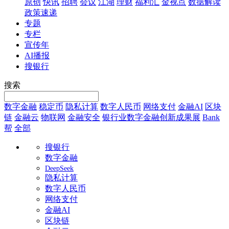
原创
快讯
招聘
会议
江湖
理财
福利汇
金视点
数据解读
政策速递
专题
专栏
宣传年
AI播报
搜银行
搜索
数字金融
稳定币
隐私计算
数字人民币
网络支付
金融AI
区块
链
金融云
物联网
金融安全
银行业数字金融创新成果展
Bank
帮
全部
搜银行
数字金融
DeepSeek
隐私计算
数字人民币
网络支付
金融AI
区块链