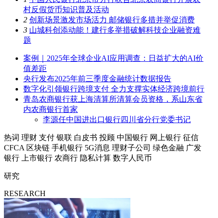
村反假货币知识普及活动
2
创新场景激发市场活力 邮储银行多措并举促消费
3
山城科创添动能！建行多举措破解科技企业融资难
题
案例｜2025年全球企业AI应用调查：日益扩大的AI价
值差距
央行发布2025年前三季度金融统计数据报告
数字化引领银行跨境支付 全力支撑实体经济跨境前行
青岛农商银行获上海清算所清算会员资格，系山东省
内农商银行首家
李源任中国进出口银行四川省分行党委书记
热词
理财
支付
银联
白皮书
投顾
中国银行
网上银行
征信
CFCA
区块链
手机银行
5G消息
理财子公司
绿色金融
广发
银行
上市银行
农商行
隐私计算
数字人民币
研究
RESEARCH