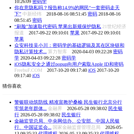
10:26:09
密码学
你在意隐私吗？报告称14.9%的网民“一套密码走天
下”
中新经纬
2018-08-16 08:51:45
密码
2018-08-16
08:51:45
密码
“刷脸”加速取代密码 苹果出新规保护隐私
21世纪经济
报道
2017-09-22 09:10:01
苹果
2017-09-22 09:10:01
苹果
众安科技吴小川：密码学的基础逻辑及其在区块链和
隐私计算技术...
算力智库
2020-04-03 09:22:28
密码
学
2020-04-03 09:22:28
密码学
iOS隐私安全之通过popup向用户索取Apple ID和密码
FreebuF.COM
2017-10-20 09:17:40
iOS
2017-10-20
09:17:40
iOS
猜你喜欢
警银联动筑防线 精准宣教护桑榆 民生银行北京分行
牢筑老年群体...
金融界
2026-05-28 09:38:02
民生银
行
2026-05-28 09:38:02
民生银行
金融监管总局、中央网信办、公安部、中国人民银
行、中国证监会...
国家金融监督管理总局
2026-05-
13 09:35:33
代理维权
2026-05-13 09:35:33
代理维权