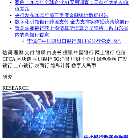
案例｜2025年全球企业AI应用调查：日益扩大的AI价
值差距
央行发布2025年前三季度金融统计数据报告
数字化引领银行跨境支付 全力支撑实体经济跨境前行
青岛农商银行获上海清算所清算会员资格，系山东省
内农商银行首家
李源任中国进出口银行四川省分行党委书记
热词
理财
支付
银联
白皮书
投顾
中国银行
网上银行
征信
CFCA
区块链
手机银行
5G消息
理财子公司
绿色金融
广发
银行
上市银行
农商行
隐私计算
数字人民币
研究
RESEARCH
中小银行数字金融报