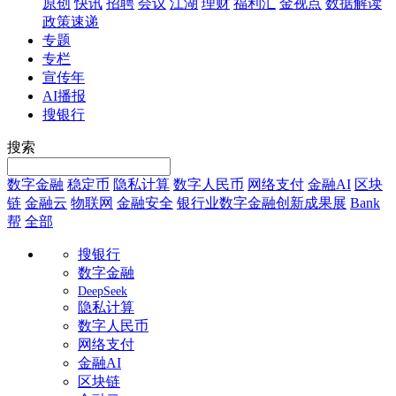
原创
快讯
招聘
会议
江湖
理财
福利汇
金视点
数据解读
政策速递
专题
专栏
宣传年
AI播报
搜银行
搜索
数字金融
稳定币
隐私计算
数字人民币
网络支付
金融AI
区块
链
金融云
物联网
金融安全
银行业数字金融创新成果展
Bank
帮
全部
搜银行
数字金融
DeepSeek
隐私计算
数字人民币
网络支付
金融AI
区块链