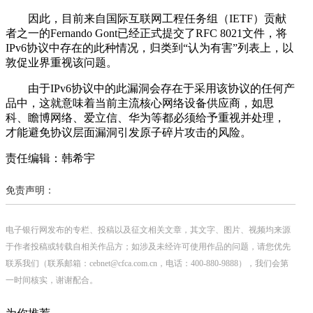
因此，目前来自国际互联网工程任务组（IETF）贡献
者之一的Fernando Gont已经正式提交了RFC 8021文件，将
IPv6协议中存在的此种情况，归类到“认为有害”列表上，以
敦促业界重视该问题。
由于IPv6协议中的此漏洞会存在于采用该协议的任何产
品中，这就意味着当前主流核心网络设备供应商，如思
科、瞻博网络、爱立信、华为等都必须给予重视并处理，
才能避免协议层面漏洞引发原子碎片攻击的风险。
责任编辑：韩希宇
免责声明：
电子银行网发布的专栏、投稿以及征文相关文章，其文字、图片、视频均来源
于作者投稿或转载自相关作品方；如涉及未经许可使用作品的问题，请您优先
联系我们（联系邮箱：cebnet@cfca.com.cn，电话：400-880-9888），我们会第
一时间核实，谢谢配合。