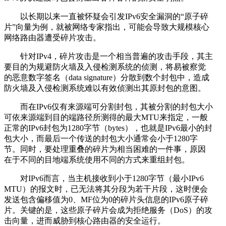
以长期以来一直被怀疑会引发IPv6安全漏洞的“原子碎
片”向量为例，就被网络专家指出，可能会导致大规模核心
网络路由器遭受碎片攻击。
针对IPv4，碎片攻击是一个相当普遍的攻击手段，其主
要目的为规避防火墙及入侵检测系统的侦测，将易被察觉
的恶意数字签名（data signature）分散到数个封包中，造成
防火墙及入侵检测系统难以有效侦测出其原封包的意图。
而在IPv6仅有来源端可分割封包，其被分割的封包大小
可依来源端到目的端路径所测得的最大MTU来指定，一般
正常的IPv6封包为1280字节（bytes），也就是IPv6最小的封
包大小，而最后一个传送的封包大小通常会小于1280字
节。同时，要处理重叠的碎片为相当困难的一件事，原因
在于不同的目地端系统使用不同的方式来重组封包。
对IPv6而言，当主机接收到小于1280字节（最小IPv6
MTU）的报文时，已无法将其分段为若干片段，这时便会
发送包含偏移值为0、MF位为0的碎片头信息的IPv6原子碎
片。关键的是，这些原子碎片会成为拒绝服务（DoS）的攻
击向量，进而威胁到核心路由器的安全运行。