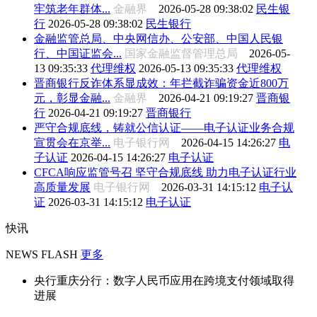
牢筑老年群体...
金融界
2026-05-28 09:38:02
民生银
行
2026-05-28 09:38:02
民生银行
金融监管总局、中央网信办、公安部、中国人民银
行、中国证监会...
国家金融监督管理总局
2026-05-
13 09:35:33
代理维权
2026-05-13 09:35:33
代理维权
晋商银行反诈体系显成效：年拦截诈骗资金近800万
元，彰显金融...
金融界
2026-04-21 09:19:27
晋商银
行
2026-04-21 09:19:27
晋商银行
严守合规底线，铸就公信认证——电子认证业务合规
宣贯会在京举...
电子银行网
2026-04-15 14:26:27
电
子认证
2026-04-15 14:26:27
电子认证
CFCA响应监管号召 坚守合规底线 助力电子认证行业
高质量发展
电子银行网
2026-03-31 14:15:12
电子认
证
2026-03-31 14:15:12
电子认证
快讯
NEWS FLASH
更多
央行重庆分行：数字人民币应用在跨境支付领域取得
进展