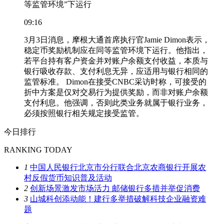
等监管环境”下运行
09:16
3月3日消息，摩根大通首席执行官Jamie Dimon表示，
稳定币奖励机制应在同等监管环境下运行。他指出，
若平台持有客户资金并对账户余额支付收益，本质与
银行吸收存款、支付利息无异，应适用与银行相同的
监管标准。 Dimon在接受CNBC采访时称，可接受的
折中方案是仅对交易行为提供奖励，而非对账户余额
支付利息。他强调，否则此类业务就属于银行业务，
必须按照银行相关规定接受监管。
今日排行
RANKING TODAY
1
中国人民银行北京市分行联合北京农商银行开展农
村反假货币知识普及活动
2
创新场景激发市场活力 邮储银行多措并举促消费
3
山城科创添动能！建行多举措破解科技企业融资难
题