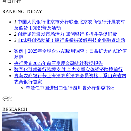
今日排行
RANKING TODAY
1
中国人民银行北京市分行联合北京农商银行开展农村
反假货币知识普及活动
2
创新场景激发市场活力 邮储银行多措并举促消费
3
山城科创添动能！建行多举措破解科技企业融资难题
案例｜2025年全球企业AI应用调查：日益扩大的AI价值
差距
央行发布2025年前三季度金融统计数据报告
数字化引领银行跨境支付 全力支撑实体经济跨境前行
青岛农商银行获上海清算所清算会员资格，系山东省内
农商银行首家
李源任中国进出口银行四川省分行党委书记
研究
RESEARCH