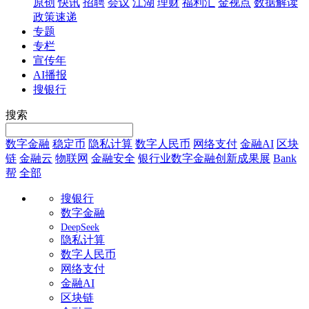
原创
快讯
招聘
会议
江湖
理财
福利汇
金视点
数据解读
政策速递
专题
专栏
宣传年
AI播报
搜银行
搜索
数字金融
稳定币
隐私计算
数字人民币
网络支付
金融AI
区块
链
金融云
物联网
金融安全
银行业数字金融创新成果展
Bank
帮
全部
搜银行
数字金融
DeepSeek
隐私计算
数字人民币
网络支付
金融AI
区块链