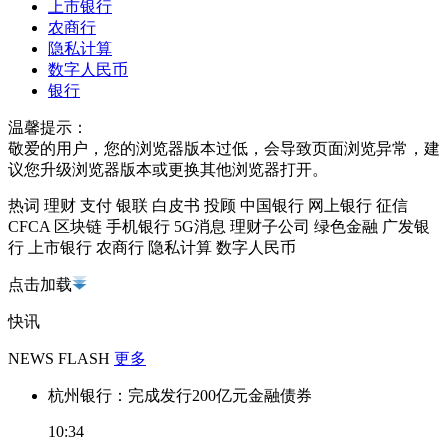
上市银行
农商行
隐私计算
数字人民币
银行
温馨提示：
敬爱的用户，您的浏览器版本过低，会导致页面浏览异常，建
议您升级浏览器版本或更换其他浏览器打开。
热词
理财
支付
银联
白皮书
投顾
中国银行
网上银行
征信
CFCA
区块链
手机银行
5G消息
理财子公司
绿色金融
广发银
行
上市银行
农商行
隐私计算
数字人民币
点击加载
快讯
NEWS FLASH
更多
杭州银行：完成发行200亿元金融债券
10:34