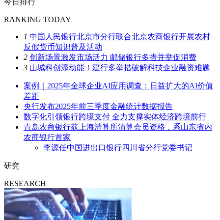
今日排行
RANKING TODAY
1
中国人民银行北京市分行联合北京农商银行开展农村
反假货币知识普及活动
2
创新场景激发市场活力 邮储银行多措并举促消费
3
山城科创添动能！建行多举措破解科技企业融资难题
案例｜2025年全球企业AI应用调查：日益扩大的AI价值
差距
央行发布2025年前三季度金融统计数据报告
数字化引领银行跨境支付 全力支撑实体经济跨境前行
青岛农商银行获上海清算所清算会员资格，系山东省内
农商银行首家
李源任中国进出口银行四川省分行党委书记
研究
RESEARCH