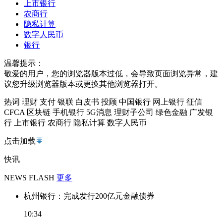
上市银行
农商行
隐私计算
数字人民币
银行
温馨提示：
敬爱的用户，您的浏览器版本过低，会导致页面浏览异常，建
议您升级浏览器版本或更换其他浏览器打开。
热词
理财
支付
银联
白皮书
投顾
中国银行
网上银行
征信
CFCA
区块链
手机银行
5G消息
理财子公司
绿色金融
广发银
行
上市银行
农商行
隐私计算
数字人民币
点击加载
快讯
NEWS FLASH
更多
杭州银行：完成发行200亿元金融债券
10:34