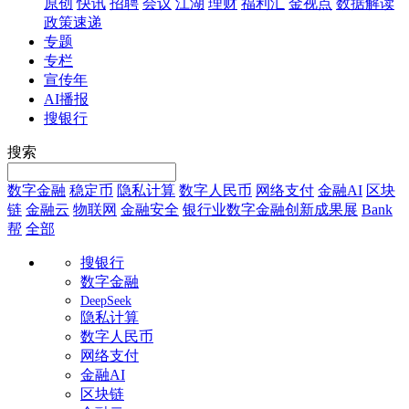
原创
快讯
招聘
会议
江湖
理财
福利汇
金视点
数据解读
政策速递
专题
专栏
宣传年
AI播报
搜银行
搜索
数字金融
稳定币
隐私计算
数字人民币
网络支付
金融AI
区块
链
金融云
物联网
金融安全
银行业数字金融创新成果展
Bank
帮
全部
搜银行
数字金融
DeepSeek
隐私计算
数字人民币
网络支付
金融AI
区块链