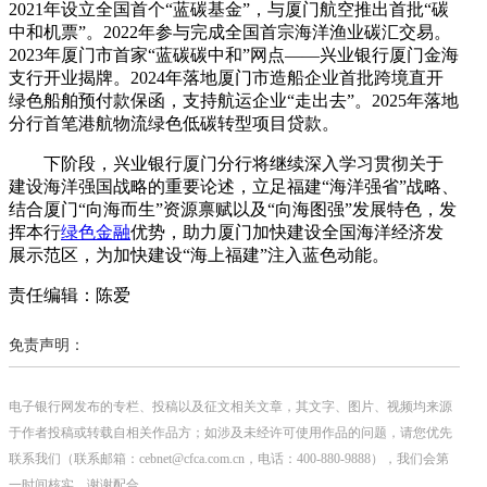
2021年设立全国首个“蓝碳基金”，与厦门航空推出首批“碳
中和机票”。2022年参与完成全国首宗海洋渔业碳汇交易。
2023年厦门市首家“蓝碳碳中和”网点——兴业银行厦门金海
支行开业揭牌。2024年落地厦门市造船企业首批跨境直开
绿色船舶预付款保函，支持航运企业“走出去”。2025年落地
分行首笔港航物流绿色低碳转型项目贷款。
下阶段，兴业银行厦门分行将继续深入学习贯彻关于
建设海洋强国战略的重要论述，立足福建“海洋强省”战略、
结合厦门“向海而生”资源禀赋以及“向海图强”发展特色，发
挥本行
绿色金融
优势，助力厦门加快建设全国海洋经济发
展示范区，为加快建设“海上福建”注入蓝色动能。
责任编辑：陈爱
免责声明：
电子银行网发布的专栏、投稿以及征文相关文章，其文字、图片、视频均来源
于作者投稿或转载自相关作品方；如涉及未经许可使用作品的问题，请您优先
联系我们（联系邮箱：cebnet@cfca.com.cn，电话：400-880-9888），我们会第
一时间核实，谢谢配合。