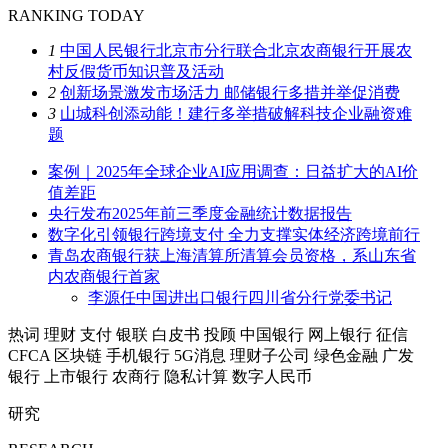
RANKING TODAY
1
中国人民银行北京市分行联合北京农商银行开展农
村反假货币知识普及活动
2
创新场景激发市场活力 邮储银行多措并举促消费
3
山城科创添动能！建行多举措破解科技企业融资难
题
案例｜2025年全球企业AI应用调查：日益扩大的AI价
值差距
央行发布2025年前三季度金融统计数据报告
数字化引领银行跨境支付 全力支撑实体经济跨境前行
青岛农商银行获上海清算所清算会员资格，系山东省
内农商银行首家
李源任中国进出口银行四川省分行党委书记
热词
理财
支付
银联
白皮书
投顾
中国银行
网上银行
征信
CFCA
区块链
手机银行
5G消息
理财子公司
绿色金融
广发
银行
上市银行
农商行
隐私计算
数字人民币
研究