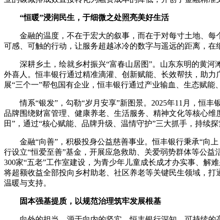
“恒暖”浸润民生，于细微之处照亮美好生活
金融的温度，不在于宏大的叙事，而在于对每寸土地、每个
可感、可触的行动，让服务超越冰冷的数字与遥远的距离，在
深耕乡土，绘就乡村振兴“富春山居图”。山东东明的黄
外喜人。恒丰银行通过精准滴灌、创新赋能、长效帮扶，助力
展“三个一”帮包国有企业，恒丰银行通过产业输血、生态赋能
情系“银发”，勾勒“岁月安享”新图景。2025年11月
品牌围绕财富管理、健康养老、生活服务、精神文化等核心维度
田”，通过“核心赋能、品牌升级、温情守护”三大抓手，持续
金融“向善”，积极投身公益慈善事业。恒丰银行秉承“向上
行设立“恒爱至善”基金，开展应急救助、关爱弱势群体等公益
300家“五老”工作室建设，为青少年儿童成长成才办实事、
将超额收益全部投向乡村助老、社区养老等关键民生领域，打
温暖与支持。
固本强基提质，以规范治理筑牢发展根基
向外的担当，源于向内的坚实。恒丰银行深知，可持续的