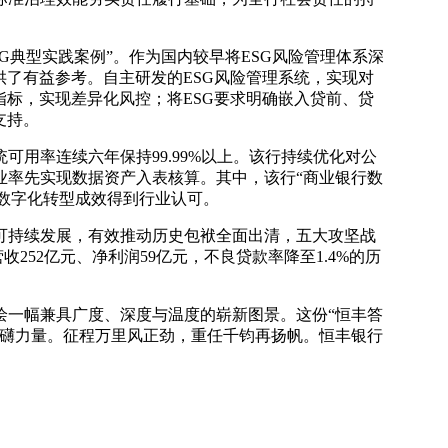
SG典型实践案例”。作为国内较早将ESG风险管理体系深
供了有益参考。自主研发的ESG风险管理系统，实现对
指标，实现差异化风控；将ESG要求明确嵌入贷前、贷
支持。
用率连续六年保持99.99%以上。该行持续优化对公
业率先实现数据资产入表核算。其中，该行“商业银行数
”，数字化转型成效得到行业认可。
可持续发展，有效推动历史包袱全面出清，五大攻坚战
252亿元、净利润59亿元，不良贷款率降至1.4%的历
绘一幅兼具广度、深度与温度的崭新图景。这份“恒丰答
磅礴力量。征程万里风正劲，重任千钧再扬帆。恒丰银行