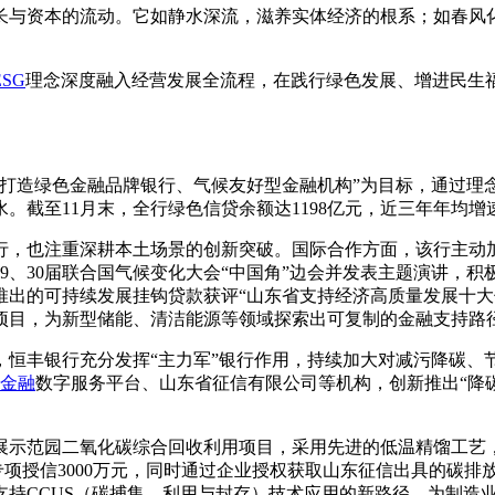
长与资本的流动。它如静水深流，滋养实体经济的根系；如春风
ESG
理念深度融入经营发展全流程，在践行绿色发展、增进民生
“打造绿色金融品牌银行、气候友好型金融机构”为目标，通过理
截至11月末，全行绿色信贷余额达1198亿元，近三年年均增
行，也注重深耕本土场景的创新突破。国际合作方面，该行主动
9、30届联合国气候变化大会“中国角”边会并发表主题演讲，积
推出的可持续发展挂钩贷款获评“山东省支持经济高质量发展十
项目，为新型储能、清洁能源等领域探索出可复制的金融支持路
，恒丰银行充分发挥“主力军”银行作用，持续加大对减污降碳、
金融
数字服务平台、山东省征信有限公司等机构，创新推出“降
展示范园二氧化碳综合回收利用项目，采用先进的低温精馏工艺，
复专项授信3000万元，同时通过企业授权获取山东征信出具的碳
持CCUS（碳捕集、利用与封存）技术应用的新路径，为制造业