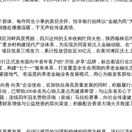
群体、每件民生小事的真切关怀。恒丰银行始终以“金融为民”为
细微处播撒温暖，于无声处传递真情。
河滩区河畔风景秀丽，四川达州的玉米收购忙得火热，陕西榆林后
广袤乡村构建现代产业体系，为实现共同富裕注入金融动能。在“
、项目筑基三维发力，累计投放贷款近30亿元，在黄河滩区沃土
，恒丰银行正式发布面向中老年客户的“月恒·岁享”品牌，标志着该
，构建“七个一”服务体系，打造覆盖全生命周期的养老金融生态
探索接地气、有温度的养老金融业务发展模式，用心为银发客群
 向善 向美”企业使命，在加快自身高质量发展的同时，积极履
活动，已帮助200余名先心病儿童点亮健康希望；与山东省关心
解难题；连续四年冠名赞助济南（泉城）马拉松赛事，向社会传递
通财富增值与公益慈善的双向渠道；积极配合香港大埔火灾救援
高质量发展，必须以规范的治理和稳健的经营为根基。该行以高