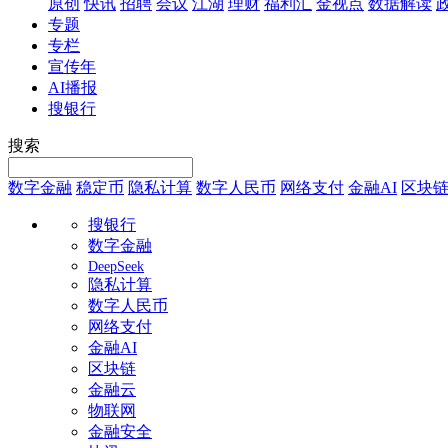
原创
快讯
招聘
会议
江湖
理财
福利汇
金视点
数据解读
专题
专栏
宣传年
AI播报
搜银行
搜索
数字金融
稳定币
隐私计算
数字人民币
网络支付
金融AI
区块
搜银行
数字金融
DeepSeek
隐私计算
数字人民币
网络支付
金融AI
区块链
金融云
物联网
金融安全