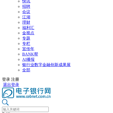
快讯
招聘
会议
江湖
理财
福利汇
金视点
专题
专栏
宣传年
BANK帮
AI播报
银行业数字金融创新成果展
全部
登录
注册
退出登录