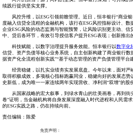
续践行提供坚实支撑。
风控升维，以ESG引领前瞻管理。近日，恒丰银行“商业银行
度融入信贷全流程的金融机构，该行在ESG风控指标设计、数
企业ESG风险的动态监测与智能预警，让风险识别更主动、信
中、贷后各环节，有效引导授信客户提升ESG表现；创新推出
科技赋能，以数字治理提升服务效能。恒丰银行以
数字化
信贷、资产负债等核心业务系统，自主创新构建了商业银行数
据资产化全流程创新实践”“基于动态管理的资产负债管理平台
经营稳健，以扎实业绩夯实发展底盘。今年以来，面对严
取得积极成效，多项核心指标跑赢同业，稳健向好的发展态势进一步
史新低，成为唯一一家连续两年实现营收、净利润“双增”的股
从国家战略的宏大叙事，到绿水青山的壮美画卷，再到街
卷”证明，当金融机构将自身发展深度融入时代进程和人民需
的ESG实践之路，仍在持续向前。
责任编辑：陈爱
免责声明：