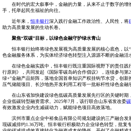
在时代的宏大叙事中，金融的力量，从来不止于数字的增
手，托举起民生福祉的向往。
近年来，
恒丰银行
深入践行金融工作政治性、人民性，将
助力高质量发展的生动长卷。
聚焦“双碳”目标，以绿色金融守护绿水青山
恒丰银行始终将绿色发展视为高质量发展的核心底色，以
色金融服务体系，为实体经济绿色转型注入源源不断的金融活水。
在绿色金融实践中，恒丰银行既注重国际视野下的责任践
行原则》，共同发起《国际零碳岛屿合作倡议》，连续参与第2
绿+”金融产品矩阵，落地全国首单知识产权挂钩节水贷，创新
压气储能项目、长沙地热开发利用工程等一批标杆性绿色金融
在山东省加快建设绿色低碳高质量发展先行区的关键时期
企业低碳转型融资需求。2025年7月，该行联合山东省发改委
碳
有效激发企业内生减碳动力，赋能绿色项目高效落地。
滨州市重点企业中裕食品有限公司规划建设的三产融合发
现碳减排约1.36万吨。恒丰银行积极助力企业绿色转型，批
业的碳减排成效直接转化为融资成本的降低，开创了金融精准支