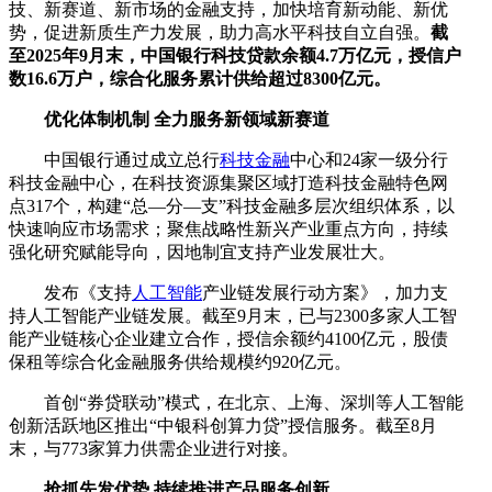
技、新赛道、新市场的金融支持，加快培育新动能、新优
势，促进新质生产力发展，助力高水平科技自立自强。
截
至2025年9月末，中国银行科技贷款余额4.7万亿元，授信户
数16.6万户，综合化服务累计供给超过8300亿元。
优化体制机制 全力服务新领域新赛道
中国银行通过成立总行
科技金融
中心和24家一级分行
科技金融中心，在科技资源集聚区域打造科技金融特色网
点317个，构建“总—分—支”科技金融多层次组织体系，以
快速响应市场需求；聚焦战略性新兴产业重点方向，持续
强化研究赋能导向，因地制宜支持产业发展壮大。
发布《支持
人工智能
产业链发展行动方案》，加力支
持人工智能产业链发展。截至9月末，已与2300多家人工智
能产业链核心企业建立合作，授信余额约4100亿元，股债
保租等综合化金融服务供给规模约920亿元。
首创“券贷联动”模式，在北京、上海、深圳等人工智能
创新活跃地区推出“中银科创算力贷”授信服务。截至8月
末，与773家算力供需企业进行对接。
抢抓先发优势 持续推进产品服务创新