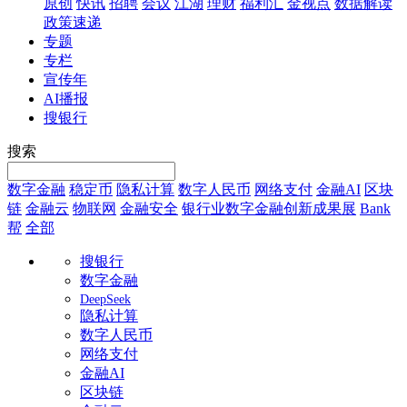
原创
快讯
招聘
会议
江湖
理财
福利汇
金视点
数据解读
政策速递
专题
专栏
宣传年
AI播报
搜银行
搜索
数字金融
稳定币
隐私计算
数字人民币
网络支付
金融AI
区块
链
金融云
物联网
金融安全
银行业数字金融创新成果展
Bank
帮
全部
搜银行
数字金融
DeepSeek
隐私计算
数字人民币
网络支付
金融AI
区块链