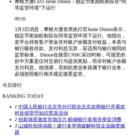
摩根大通CEO Jamie Dimon：稳定币奖励机制应在“同
等监管环境”下运行
09:16
3月3日消息，摩根大通首席执行官Jamie Dimon表示，
稳定币奖励机制应在同等监管环境下运行。他指出，
若平台持有客户资金并对账户余额支付收益，本质与
银行吸收存款、支付利息无异，应适用与银行相同的
监管标准。 Dimon在接受CNBC采访时称，可接受的
折中方案是仅对交易行为提供奖励，而非对账户余额
支付利息。他强调，否则此类业务就属于银行业务，
必须按照银行相关规定接受监管。
今日排行
RANKING TODAY
1
中国人民银行北京市分行联合北京农商银行开展农
村反假货币知识普及活动
2
创新场景激发市场活力 邮储银行多措并举促消费
3
山城科创添动能！建行多举措破解科技企业融资难
题