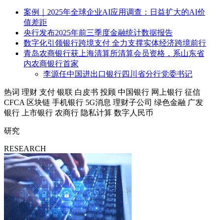
案例｜2025年全球企业AI应用调查：日益扩大的AI价
值差距
央行发布2025年前三季度金融统计数据报告
数字化引领银行跨境支付 全力支撑实体经济跨境前行
青岛农商银行获上海清算所清算会员资格，系山东省
内农商银行首家
李源任中国进出口银行四川省分行党委书记
热词
理财
支付
银联
白皮书
投顾
中国银行
网上银行
征信
CFCA
区块链
手机银行
5G消息
理财子公司
绿色金融
广发
银行
上市银行
农商行
隐私计算
数字人民币
研究
RESEARCH