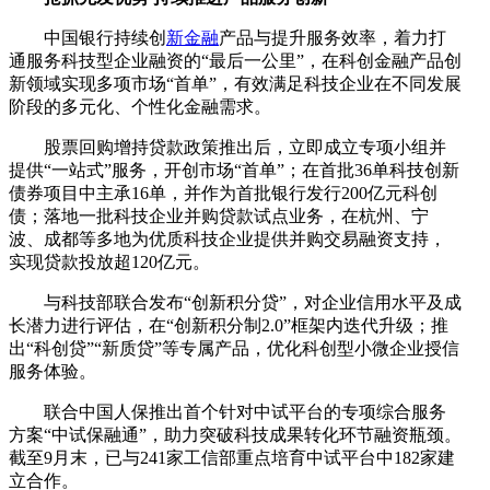
中国银行持续创
新金融
产品与提升服务效率，着力打
通服务科技型企业融资的“最后一公里”，在科创金融产品创
新领域实现多项市场“首单”，有效满足科技企业在不同发展
阶段的多元化、个性化金融需求。
股票回购增持贷款政策推出后，立即成立专项小组并
提供“一站式”服务，开创市场“首单”；在首批36单科技创新
债券项目中主承16单，并作为首批银行发行200亿元科创
债；落地一批科技企业并购贷款试点业务，在杭州、宁
波、成都等多地为优质科技企业提供并购交易融资支持，
实现贷款投放超120亿元。
与科技部联合发布“创新积分贷”，对企业信用水平及成
长潜力进行评估，在“创新积分制2.0”框架内迭代升级；推
出“科创贷”“新质贷”等专属产品，优化科创型小微企业授信
服务体验。
联合中国人保推出首个针对中试平台的专项综合服务
方案“中试保融通”，助力突破科技成果转化环节融资瓶颈。
截至9月末，已与241家工信部重点培育中试平台中182家建
立合作。