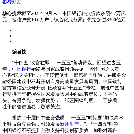
银行动态
核心提示
截至2025年9月末，中国银行科技贷款余额4.7万亿
元，授信户数16.6万户，综合化服务累计供给超过8300亿元
编
者
按
“十四五”收官在即，“十五五”蓄势待发。回望过去五
年，
中国银行
始终与国家战略同频共振，胸怀“国之大者”，
心系“民之关切”，扛牢职责使命，挺膺担当作为，在服务金
融强国建设中不断开创自身高质量发展新局面。中国银行
官方微信公众号开设“接续奋斗‘十五五’”专栏，展现中国银
行坚持牢牢把握在国家发展大局中的战略定位，干字当
头、奋勇争先、发挥优势，一张蓝图绘到底、一茬接着一
茬干的奋进画卷，敬请关注。
党的二十届四中全会强调，“十五五”时期要“加快高水
平科技自立自强，引领发展
新质生产力
”。“十四五”时期，
中国银行不断提升金融支持科技创新质效，加强对新科