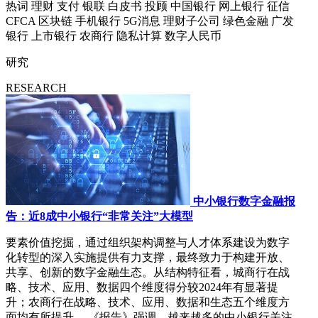
热词
理财
支付
银联
白皮书
投顾
中国银行
网上银行
征信
CFCA
区块链
手机银行
5G消息
理财子公司
绿色金融
广发
银行
上市银行
农商行
隐私计算
数字人民币
研究
RESEARCH
中小银行数字金融报
告：近8成中小银行“非常关注”大模型
要素价值挖掘，通过组织架构调整与人才体系建设为数字
化转型的深入实施提供有力支撑，最终致力于构建开放、
共享、创新的数字金融生态。从结构特征看，城商行在战
略、技术、应用、数据四个维度得分较2024年有显著提
升；农商行在战略、技术、应用、数据和生态五个维度方
面均有所提升。 《报告》强调，越来越多的中小银行关注