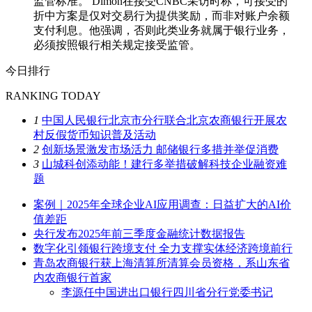
监管标准。 Dimon在接受CNBC采访时称，可接受的
折中方案是仅对交易行为提供奖励，而非对账户余额
支付利息。他强调，否则此类业务就属于银行业务，
必须按照银行相关规定接受监管。
今日排行
RANKING TODAY
1
中国人民银行北京市分行联合北京农商银行开展农
村反假货币知识普及活动
2
创新场景激发市场活力 邮储银行多措并举促消费
3
山城科创添动能！建行多举措破解科技企业融资难
题
案例｜2025年全球企业AI应用调查：日益扩大的AI价
值差距
央行发布2025年前三季度金融统计数据报告
数字化引领银行跨境支付 全力支撑实体经济跨境前行
青岛农商银行获上海清算所清算会员资格，系山东省
内农商银行首家
李源任中国进出口银行四川省分行党委书记