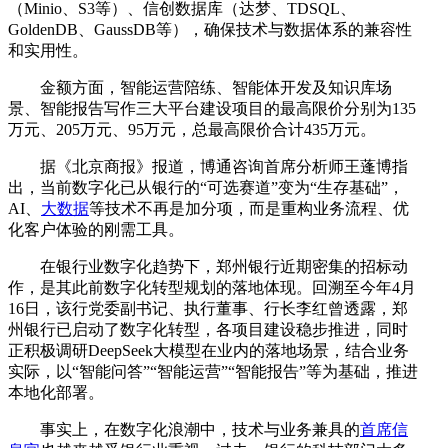
（Minio、S3等）、信创数据库（达梦、TDSQL、
GoldenDB、GaussDB等），确保技术与数据体系的兼容性
和实用性。
金额方面，智能运营陪练、智能体开发及知识库场
景、智能报告写作三大平台建设项目的最高限价分别为135
万元、205万元、95万元，总最高限价合计435万元。
据《北京商报》报道，博通咨询首席分析师王蓬博指
出，当前数字化已从银行的“可选赛道”变为“生存基础”，
AI、
大数据
等技术不再是加分项，而是重构业务流程、优
化客户体验的刚需工具。
在银行业数字化趋势下，郑州银行近期密集的招标动
作，是其此前数字化转型规划的落地体现。回溯至今年4月
16日，该行党委副书记、执行董事、行长李红曾透露，郑
州银行已启动了数字化转型，各项目建设稳步推进，同时
正积极调研DeepSeek大模型在业内的落地场景，结合业务
实际，以“智能问答”“智能运营”“智能报告”等为基础，推进
本地化部署。
事实上，在数字化浪潮中，技术与业务兼具的
首席信