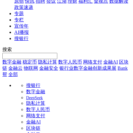
原创
快讯
招聘
会议
江湖
理财
福利汇
金视点
数据解读
政策速递
专题
专栏
宣传年
AI播报
搜银行
搜索
数字金融
稳定币
隐私计算
数字人民币
网络支付
金融AI
区块
链
金融云
物联网
金融安全
银行业数字金融创新成果展
Bank
帮
全部
搜银行
数字金融
DeepSeek
隐私计算
数字人民币
网络支付
金融AI
区块链