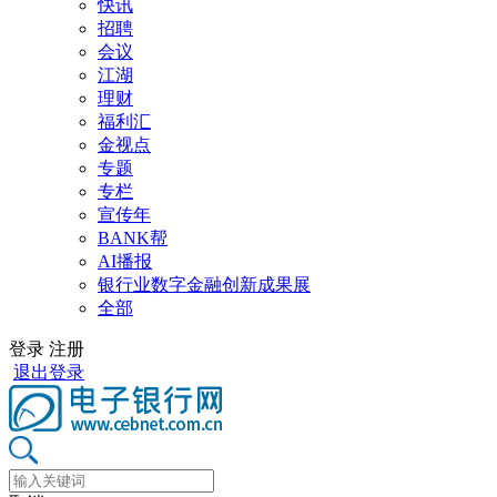
快讯
招聘
会议
江湖
理财
福利汇
金视点
专题
专栏
宣传年
BANK帮
AI播报
银行业数字金融创新成果展
全部
登录
注册
退出登录