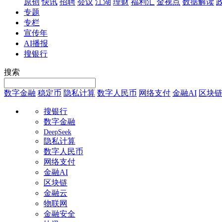
原创
快讯
招聘
会议
江湖
理财
福利汇
金视点
数据解读
专题
专栏
宣传年
AI播报
搜银行
搜索
数字金融
稳定币
隐私计算
数字人民币
网络支付
金融AI
区块
搜银行
数字金融
DeepSeek
隐私计算
数字人民币
网络支付
金融AI
区块链
金融云
物联网
金融安全