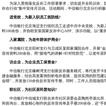
为深入贯彻落实反诈工作部署要求，切实提升全民识诈、
诈在行动”集中宣传月活动。活动期间，中信银行北京分行积极
进党校，为新入职员工筑防线?
中信银行北京海淀支行组织员工走进中共中央党校，为新
料100余份，并协助安装国家反诈中心APP、演示功能。以“
入家属院，为老年群体护周全?
中信银行北京田村支行与卫戍区某部家属院合作，开展“
宣传资料200余份。用“接地气的讲解+针对性防范”，让老年
访企业，为企业员工保资金?
中信银行北京橡树湾支行创新反诈服务模式，将代发开卡服
捷金融服务，结合高发案例剖析电诈套路，提供实用的防范建议
金睛”，并发放150余份反诈宣传手册。同时，工作人员现场
联社区，为社区居民普知识?
中信银行中信城支行联合米市社区居委会及陶然亭派出所，
和咨询台，发放精心制作的反诈宣传单及手册200余份，还“