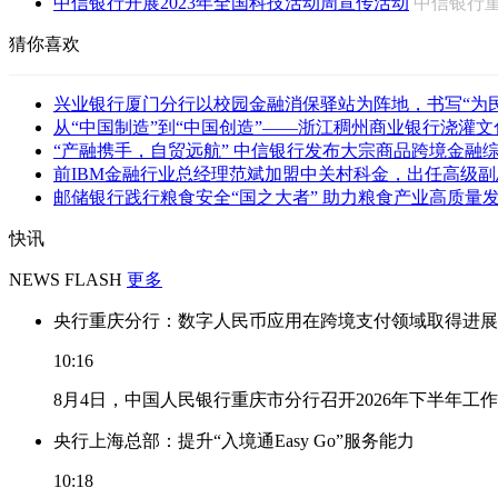
中信银行开展2023年全国科技活动周宣传活动
中信银行
猜你喜欢
兴业银行厦门分行以校园金融消保驿站为阵地，书写“为民办
从“中国制造”到“中国创造”——浙江稠州商业银行浇灌文化产
“产融携手，自贸远航” 中信银行发布大宗商品跨境金融综合
前IBM金融行业总经理范斌加盟中关村科金，出任高级副
邮储银行践行粮食安全“国之大者” 助力粮食产业高质量
快讯
NEWS FLASH
更多
央行重庆分行：数字人民币应用在跨境支付领域取得进展
10:16
8月4日，中国人民银行重庆市分行召开2026年下半年
央行上海总部：提升“入境通Easy Go”服务能力
10:18