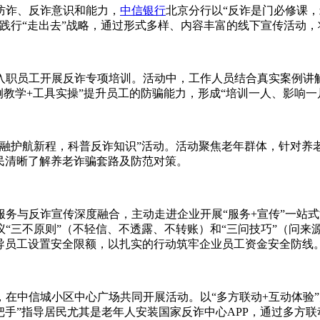
防诈、反诈意识和能力，
中信银行
北京分行以“反诈是门必修课，
践行“走出去”战略，通过形式多样、内容丰富的线下宣传活动
入职员工开展反诈专项培训。活动中，工作人员结合真实案例讲
案例教学+工具实操”提升员工的防骗能力，形成“培训一人、影响一
金融护航新程，科普反诈知识”活动。活动聚焦老年群体，针对养
居民清晰了解养老诈骗套路及防范对策。
务与反诈宣传深度融合，主动走进企业开展“服务+宣传”一站式
“三不原则”（不轻信、不透露、不转账）和“三问技巧”（问来
指导员工设置安全限额，以扎实的行动筑牢企业员工资金安全防线
在中信城小区中心广场共同开展活动。以“多方联动+互动体验
手把手”指导居民尤其是老年人安装国家反诈中心APP，通过多方