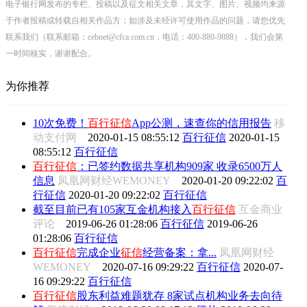
电子银行网发布的专栏、投稿以及征文相关文章，其文字、图片、视频均来源
于作者投稿或转载自相关作品方；如涉及未经许可使用作品的问题，请您优先
联系我们（联系邮箱：cebnet@cfca.com.cn，电话：400-880-9888），我们会第
一时间核实，谢谢配合。
为你推荐
10次免费！
百行征信
App公测，速查你的信用报告
移
动支付网
2020-01-15 08:55:12
百行征信
2020-01-15
08:55:12
百行征信
百行征信
：已签约数据共享机构909家 收录6500万人
信息
凤凰网财经WEMONEY
2020-01-20 09:22:02
百
行征信
2020-01-20 09:22:02
百行征信
截至目前已有105家互金机构接入
百行征信
互金商业
评论
2019-06-26 01:28:06
百行征信
2019-06-26
01:28:06
百行征信
百行征信
完成企业
征信
经营备案：拿...
凤凰网财经
WEMONEY
2020-07-16 09:29:22
百行征信
2020-07-
16 09:29:22
百行征信
百行征信
股东利益难题犹存 8家试点机构业务去向待