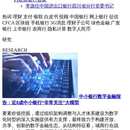
李源任中国进出口银行四川省分行党委书记
热词
理财
支付
银联
白皮书
投顾
中国银行
网上银行
征信
CFCA
区块链
手机银行
5G消息
理财子公司
绿色金融
广发
银行
上市银行
农商行
隐私计算
数字人民币
研究
RESEARCH
中小银行数字金融报
告：近8成中小银行“非常关注”大模型
要素价值挖掘，通过组织架构调整与人才体系建设为数字
化转型的深入实施提供有力支撑，最终致力于构建开放、
共享、创新的数字金融生态。从结构特征看，城商行在战