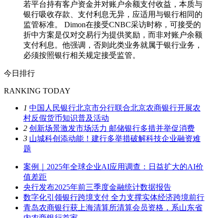
若平台持有客户资金并对账户余额支付收益，本质与
银行吸收存款、支付利息无异，应适用与银行相同的
监管标准。 Dimon在接受CNBC采访时称，可接受的
折中方案是仅对交易行为提供奖励，而非对账户余额
支付利息。他强调，否则此类业务就属于银行业务，
必须按照银行相关规定接受监管。
今日排行
RANKING TODAY
1
中国人民银行北京市分行联合北京农商银行开展农
村反假货币知识普及活动
2
创新场景激发市场活力 邮储银行多措并举促消费
3
山城科创添动能！建行多举措破解科技企业融资难
题
案例｜2025年全球企业AI应用调查：日益扩大的AI价
值差距
央行发布2025年前三季度金融统计数据报告
数字化引领银行跨境支付 全力支撑实体经济跨境前行
青岛农商银行获上海清算所清算会员资格，系山东省
内农商银行首家