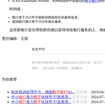
SCBX-KakaoBank-WeBank：利用韩国和中国领先的
数字银行
的经
时间线：
预计将于2025年中期获得财政部长的最终批准。
虚拟银行预计将于2026年推出服务。
这些新银行旨在帮助那些难以获得传统银行服务的人，例
责任编辑：王煊
免责声明：
电子银行网发布的专栏、投稿以及征文相关文章，其文字、图片、视
9888），我们会第一时间核实，谢谢配合。
为你推荐
欺诈投诉处理不力，德国
数字
银行
N2...
未央网
2019-04-
中小
银行
发力
数字
化转型 打造差异...
证券日报
2024-07-
中小
银行
发力
数字
化转型 打造差异...
证券日报
2024-07-