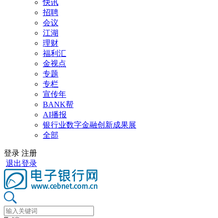
快讯
招聘
会议
江湖
理财
福利汇
金视点
专题
专栏
宣传年
BANK帮
AI播报
银行业数字金融创新成果展
全部
登录
注册
退出登录