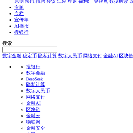
原创
快讯
招聘
会议
江湖
理财
福利汇
金视点
数据解读
专题
专栏
宣传年
AI播报
搜银行
搜索
数字金融
稳定币
隐私计算
数字人民币
网络支付
金融AI
区块
搜银行
数字金融
DeepSeek
隐私计算
数字人民币
网络支付
金融AI
区块链
金融云
物联网
金融安全