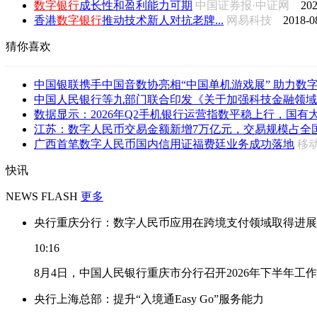
数字
银行
成长性和盈利能力可期
中国证券报·中证网
202
香港
数字
银行
推动技术新人对抗老牌...
网易科技
2018-0
猜你喜欢
中国银联携手中国音数协亮相“中国单机游戏展” 助力数字文
中国人民银行等九部门联合印发《关于加强科技金融领域数
数据显示：2026年Q2手机银行运营指数平稳上行，国有大行
江苏：数字人民币交易金额新增7万亿元，交易规模占全国总
广西首笔数字人民币国内信用证福费廷业务成功落地
移
快讯
NEWS FLASH
更多
央行重庆分行：数字人民币应用在跨境支付领域取得进展
10:16
8月4日，中国人民银行重庆市分行召开2026年下半年
央行上海总部：提升“入境通Easy Go”服务能力