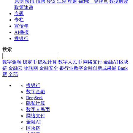
原创
快讯
招聘
会议
江湖
理财
福利汇
金视点
数据解读
政策速递
专题
专栏
宣传年
AI播报
搜银行
搜索
数字金融
稳定币
隐私计算
数字人民币
网络支付
金融AI
区块
链
金融云
物联网
金融安全
银行业数字金融创新成果展
Bank
帮
全部
搜银行
数字金融
DeepSeek
隐私计算
数字人民币
网络支付
金融AI
区块链