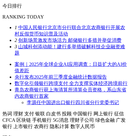
今日排行
RANKING TODAY
1
中国人民银行北京市分行联合北京农商银行开展农
村反假货币知识普及活动
2
创新场景激发市场活力 邮储银行多措并举促消费
3
山城科创添动能！建行多举措破解科技企业融资难
题
案例｜2025年全球企业AI应用调查：日益扩大的AI价
值差距
央行发布2025年前三季度金融统计数据报告
数字化引领银行跨境支付 全力支撑实体经济跨境前行
青岛农商银行获上海清算所清算会员资格，系山东省
内农商银行首家
李源任中国进出口银行四川省分行党委书记
热词
理财
支付
银联
白皮书
投顾
中国银行
网上银行
征信
CFCA
区块链
手机银行
5G消息
理财子公司
绿色金融
广发
银行
上市银行
农商行
隐私计算
数字人民币