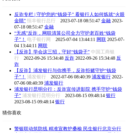
反诈专栏 | 守护您的“钱袋子” 看银行人如何炼就“火眼
金睛”
恒丰银行总行
2023-07-18 08:51:47
金融
2023-
07-18 08:51:47
金融
“无感”反诈，网联清算公司全力守护老百姓“钱袋
子”！
电子银行网
2025-07-04 13:44:11
网联
2025-07-
04 13:44:11
网联
【反诈】学会这三招，守好“钱袋子”
中国工商银
行
2022-09-26 15:34:48
反诈
2022-09-26 15:34:48
反
诈
【反诈】浦发银行与你携手，反诈拒赌守护“钱袋
子”！
浦发银行
2022-07-06 08:40:39
浦发银行
2022-
07-06 08:40:39
浦发银行
浦发银行昆明分行：反诈宣传进影院 携手守护“钱袋
子”
浦发银行昆明分行
2023-08-15 09:48:14
银行
2023-08-15 09:48:14
银行
猜你喜欢
警银联动筑防线 精准宣教护桑榆 民生银行北京分行