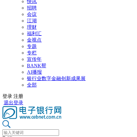
快讯
招聘
会议
江湖
理财
福利汇
金视点
专题
专栏
宣传年
BANK帮
AI播报
银行业数字金融创新成果展
全部
登录
注册
退出登录