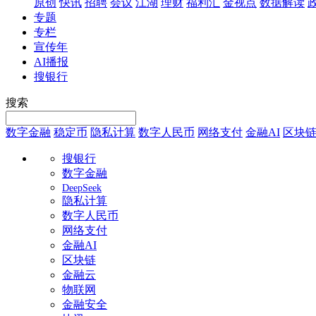
原创
快讯
招聘
会议
江湖
理财
福利汇
金视点
数据解读
专题
专栏
宣传年
AI播报
搜银行
搜索
数字金融
稳定币
隐私计算
数字人民币
网络支付
金融AI
区块
搜银行
数字金融
DeepSeek
隐私计算
数字人民币
网络支付
金融AI
区块链
金融云
物联网
金融安全