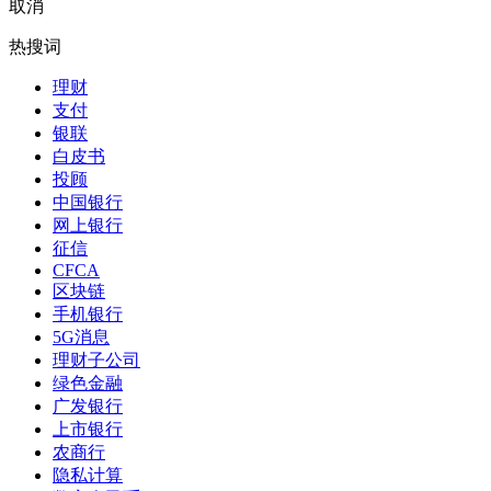
取消
热搜词
理财
支付
银联
白皮书
投顾
中国银行
网上银行
征信
CFCA
区块链
手机银行
5G消息
理财子公司
绿色金融
广发银行
上市银行
农商行
隐私计算