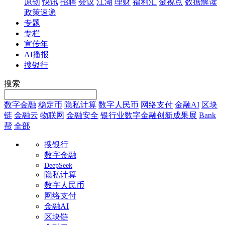
原创
快讯
招聘
会议
江湖
理财
福利汇
金视点
数据解读
政策速递
专题
专栏
宣传年
AI播报
搜银行
搜索
数字金融
稳定币
隐私计算
数字人民币
网络支付
金融AI
区块
链
金融云
物联网
金融安全
银行业数字金融创新成果展
Bank
帮
全部
搜银行
数字金融
DeepSeek
隐私计算
数字人民币
网络支付
金融AI
区块链