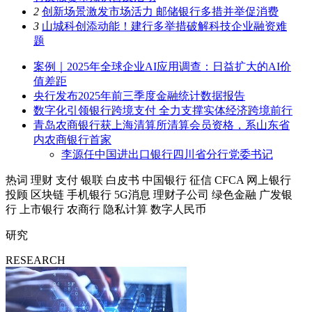
2
创新场景激发市场活力 邮储银行多措并举促消费
3
山城科创添动能！建行多举措破解科技企业融资难
题
案例｜2025年全球企业AI应用调查：日益扩大的AI价
值差距
央行发布2025年前三季度金融统计数据报告
数字化引领银行跨境支付 全力支撑实体经济跨境前行
青岛农商银行获上海清算所清算会员资格，系山东省
内农商银行首家
李源任中国进出口银行四川省分行党委书记
热词
理财
支付
银联
白皮书
中国银行
征信
CFCA
网上银行
投顾
区块链
手机银行
5G消息
理财子公司
绿色金融
广发银
行
上市银行
农商行
隐私计算
数字人民币
研究
RESEARCH