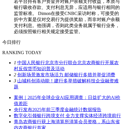
若平台持有客户资金并对账户余额支付收益，本质与
银行吸收存款、支付利息无异，应适用与银行相同的
监管标准。 Dimon在接受CNBC采访时称，可接受的
折中方案是仅对交易行为提供奖励，而非对账户余额
支付利息。他强调，否则此类业务就属于银行业务，
必须按照银行相关规定接受监管。
今日排行
RANKING TODAY
1
中国人民银行北京市分行联合北京农商银行开展农
村反假货币知识普及活动
2
创新场景激发市场活力 邮储银行多措并举促消费
3
山城科创添动能！建行多举措破解科技企业融资难
题
案例｜2025年全球企业AI应用调查：日益扩大的AI价
值差距
央行发布2025年前三季度金融统计数据报告
数字化引领银行跨境支付 全力支撑实体经济跨境前行
青岛农商银行获上海清算所清算会员资格，系山东省
内农商银行首家