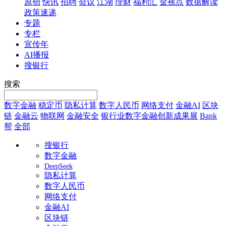
原创
快讯
招聘
会议
江湖
理财
福利汇
金视点
数据解读
政策速递
专题
专栏
宣传年
AI播报
搜银行
搜索
数字金融
稳定币
隐私计算
数字人民币
网络支付
金融AI
区块
链
金融云
物联网
金融安全
银行业数字金融创新成果展
Bank
帮
全部
搜银行
数字金融
DeepSeek
隐私计算
数字人民币
网络支付
金融AI
区块链