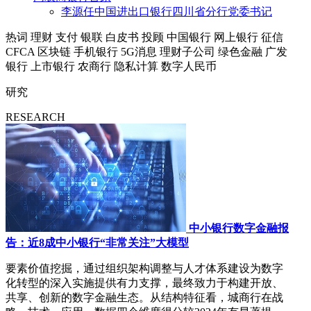
李源任中国进出口银行四川省分行党委书记
热词
理财
支付
银联
白皮书
投顾
中国银行
网上银行
征信
CFCA
区块链
手机银行
5G消息
理财子公司
绿色金融
广发
银行
上市银行
农商行
隐私计算
数字人民币
研究
RESEARCH
中小银行数字金融报
告：近8成中小银行“非常关注”大模型
要素价值挖掘，通过组织架构调整与人才体系建设为数字
化转型的深入实施提供有力支撑，最终致力于构建开放、
共享、创新的数字金融生态。从结构特征看，城商行在战