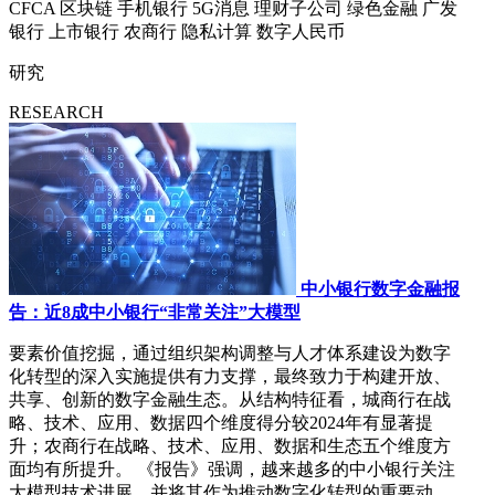
CFCA
区块链
手机银行
5G消息
理财子公司
绿色金融
广发
银行
上市银行
农商行
隐私计算
数字人民币
研究
RESEARCH
中小银行数字金融报
告：近8成中小银行“非常关注”大模型
要素价值挖掘，通过组织架构调整与人才体系建设为数字
化转型的深入实施提供有力支撑，最终致力于构建开放、
共享、创新的数字金融生态。从结构特征看，城商行在战
略、技术、应用、数据四个维度得分较2024年有显著提
升；农商行在战略、技术、应用、数据和生态五个维度方
面均有所提升。 《报告》强调，越来越多的中小银行关注
大模型技术进展，并将其作为推动数字化转型的重要动