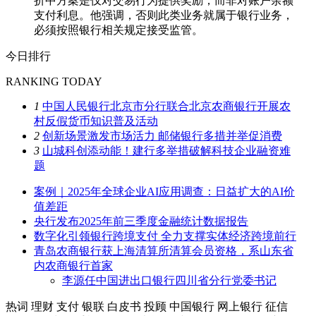
折中方案是仅对交易行为提供奖励，而非对账户余额
支付利息。他强调，否则此类业务就属于银行业务，
必须按照银行相关规定接受监管。
今日排行
RANKING TODAY
1
中国人民银行北京市分行联合北京农商银行开展农
村反假货币知识普及活动
2
创新场景激发市场活力 邮储银行多措并举促消费
3
山城科创添动能！建行多举措破解科技企业融资难
题
案例｜2025年全球企业AI应用调查：日益扩大的AI价
值差距
央行发布2025年前三季度金融统计数据报告
数字化引领银行跨境支付 全力支撑实体经济跨境前行
青岛农商银行获上海清算所清算会员资格，系山东省
内农商银行首家
李源任中国进出口银行四川省分行党委书记
热词
理财
支付
银联
白皮书
投顾
中国银行
网上银行
征信