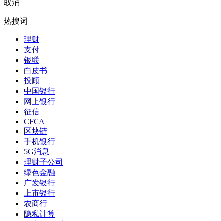
取消
热搜词
理财
支付
银联
白皮书
投顾
中国银行
网上银行
征信
CFCA
区块链
手机银行
5G消息
理财子公司
绿色金融
广发银行
上市银行
农商行
隐私计算