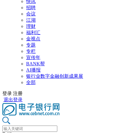
快讯
招聘
会议
江湖
理财
福利汇
金视点
专题
专栏
宣传年
BANK帮
AI播报
银行业数字金融创新成果展
全部
登录
注册
退出登录