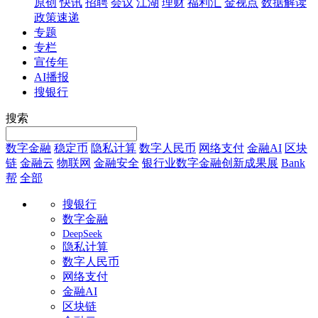
原创
快讯
招聘
会议
江湖
理财
福利汇
金视点
数据解读
政策速递
专题
专栏
宣传年
AI播报
搜银行
搜索
数字金融
稳定币
隐私计算
数字人民币
网络支付
金融AI
区块
链
金融云
物联网
金融安全
银行业数字金融创新成果展
Bank
帮
全部
搜银行
数字金融
DeepSeek
隐私计算
数字人民币
网络支付
金融AI
区块链