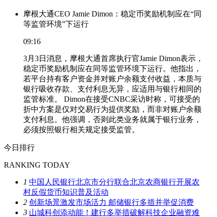
摩根大通CEO Jamie Dimon：稳定币奖励机制应在“同
等监管环境”下运行
09:16
3月3日消息，摩根大通首席执行官Jamie Dimon表示，
稳定币奖励机制应在同等监管环境下运行。他指出，
若平台持有客户资金并对账户余额支付收益，本质与
银行吸收存款、支付利息无异，应适用与银行相同的
监管标准。 Dimon在接受CNBC采访时称，可接受的
折中方案是仅对交易行为提供奖励，而非对账户余额
支付利息。他强调，否则此类业务就属于银行业务，
必须按照银行相关规定接受监管。
今日排行
RANKING TODAY
1
中国人民银行北京市分行联合北京农商银行开展农
村反假货币知识普及活动
2
创新场景激发市场活力 邮储银行多措并举促消费
3
山城科创添动能！建行多举措破解科技企业融资难