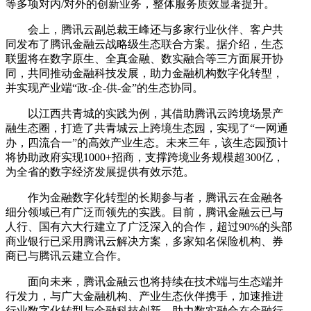
等多项对内/对外的创新业务，整体服务质效显著提升。
会上，腾讯云副总裁王峰还与多家行业伙伴、客户共
同发布了腾讯金融云战略级生态联合方案。据介绍，生态
联盟将在数字原生、全真金融、数实融合等三方面展开协
同，共同推动金融科技发展，助力金融机构数字化转型，
并实现产业端“政-企-供-金”的生态协同。
以江西共青城的实践为例，其借助腾讯云跨境场景产
融生态圈，打造了共青城云上跨境生态园，实现了“一网通
办，四流合一”的高效产业生态。未来三年，该生态园预计
将协助政府实现1000+招商，支撑跨境业务规模超300亿，
为全省的数字经济发展提供有效示范。
作为金融数字化转型的长期参与者，腾讯云在金融各
细分领域已有广泛而领先的实践。目前，腾讯金融云已与
人行、国有六大行建立了广泛深入的合作，超过90%的头部
商业银行已采用腾讯云解决方案，多家知名保险机构、券
商已与腾讯云建立合作。
面向未来，腾讯金融云也将持续在技术端与生态端并
行发力，与广大金融机构、产业生态伙伴携手，加速推进
行业数字化转型与金融科技创新，助力数实融合在金融行