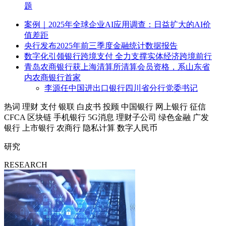
题
案例｜2025年全球企业AI应用调查：日益扩大的AI价
值差距
央行发布2025年前三季度金融统计数据报告
数字化引领银行跨境支付 全力支撑实体经济跨境前行
青岛农商银行获上海清算所清算会员资格，系山东省
内农商银行首家
李源任中国进出口银行四川省分行党委书记
热词
理财
支付
银联
白皮书
投顾
中国银行
网上银行
征信
CFCA
区块链
手机银行
5G消息
理财子公司
绿色金融
广发
银行
上市银行
农商行
隐私计算
数字人民币
研究
RESEARCH