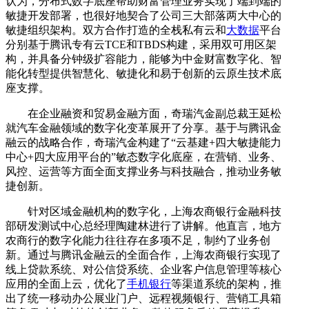
认为，分布式数字底座帮助财富管理业务实现了端到端的
敏捷开发部署，也很好地契合了公司三大部落两大中心的
敏捷组织架构。双方合作打造的全栈私有云和
大数据
平台
分别基于腾讯专有云TCE和TBDS构建，采用双可用区架
构，并具备分钟级扩容能力，能够为中金财富数字化、智
能化转型提供智慧化、敏捷化和易于创新的云原生技术底
座支撑。
在企业融资和贸易金融方面，奇瑞汽金副总裁王延松
就汽车金融领域的数字化变革展开了分享。基于与腾讯金
融云的战略合作，奇瑞汽金构建了“云基建+四大敏捷能力
中心+四大应用平台的”敏态数字化底座，在营销、业务、
风控、运营等方面全面支撑业务与科技融合，推动业务敏
捷创新。
针对区域金融机构的数字化，上海农商银行金融科技
部研发测试中心总经理陶建林进行了讲解。他直言，地方
农商行的数字化能力往往存在多项不足，制约了业务创
新。通过与腾讯金融云的全面合作，上海农商银行实现了
线上贷款系统、对公信贷系统、企业客户信息管理等核心
应用的全面上云，优化了
手机银行
等渠道系统的架构，推
出了统一移动办公展业门户、远程视频银行、营销工具箱