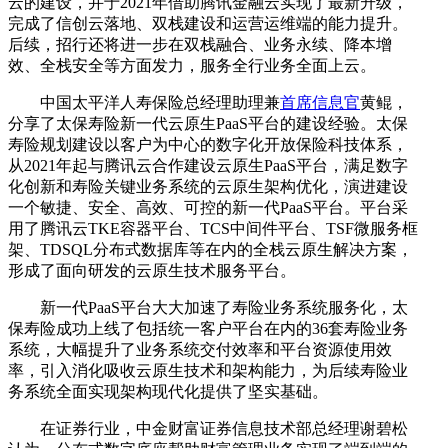
云的建设，并于2021年借助腾讯金融云实现了最新升级，
完成了信创云落地、双栈建设和运营运维端的能力提升。
后续，招行还将进一步在双栈融合、业务永续、降本增
效、全栈安全等方面发力，服务全行业务全面上云。
中国太平洋人寿保险总经理助理兼
首席信息官
黄鲲，
分享了太保寿险新一代云原生PaaS平台的建设经验。太保
寿险规划建设以客户为中心的数字化开放保险科技体系，
从2021年起与腾讯云合作建设云原生PaaS平台，满足数字
化创新和寿险关键业务系统的云原生架构优化，演进建设
一个敏捷、安全、高效、可控的新一代PaaS平台。平台采
用了腾讯云TKE容器平台、TCS中间件平台、TSF微服务框
架、TDSQL分布式数据库等在内的全栈云原生解决方案，
形成了面向研发的云原生技术服务平台。
新一代PaaS平台大大加速了寿险业务系统服务化，太
保寿险成功上线了包括统一客户平台在内的36套寿险业务
系统，大幅提升了业务系统交付效率和平台资源使用效
率，引入消化吸收云原生技术和架构能力，为后续寿险业
务系统全面实现架构现代化提供了坚实基础。
在证券行业，中金财富证券信息技术部总经理谢碧松