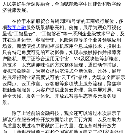
人民美好生活深度融合，全面赋能数字中国建设和数字经
济健康发展。
在位于本届服贸会首钢园区9号馆的工商银行展位，多
项
数字金融
服务场景精彩亮相。例如，展厅为观众可视化
呈现“工银星云”、“工银磐石”等一系列企业级技术平台，及
其在业务运营、客服营销、风险防控等多个业务领域应用
场景。新型便携式智能柜员机应用全息成像技术，投射出
只有特定角度可见的互动影像，实现非接触操作并保障客
户隐私。展厅还综合运用元宇宙、VR及区块链等新概念、
新技术，以充满趣味性的方式整体呈现，通过动作捕捉、
虚拟形象映射，为观众提供沉浸式全新体验。此外，展厅
将展示得到业界高度认可的“云工行”品牌，为观众全面展示
云网点、云工作室、云客服等多项线上服务流程，聚焦非
接触金融服务，为客户提供业务云办理、急事屏对屏、沟
通全天候、服务一体化、开放式智慧生态等多元服务场
景。
除了上述前沿金融科技，观众还可以通过本次展示了
解该行在服务对外开放方面给出的工行方案，以及在助力
高质量发展过程中贡献的工行力量。在服务对外开放方
面，工商银行目前已在49个国家和地区建立了421家境外机