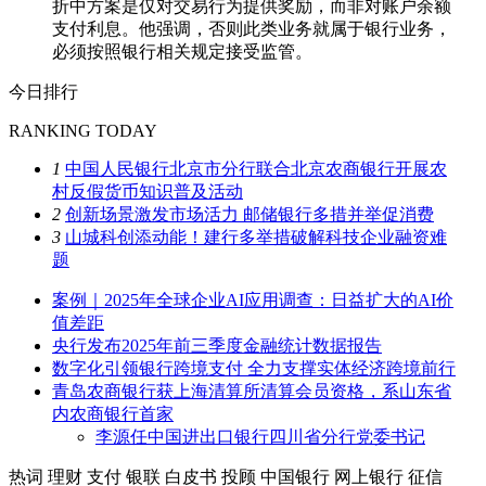
折中方案是仅对交易行为提供奖励，而非对账户余额
支付利息。他强调，否则此类业务就属于银行业务，
必须按照银行相关规定接受监管。
今日排行
RANKING TODAY
1
中国人民银行北京市分行联合北京农商银行开展农
村反假货币知识普及活动
2
创新场景激发市场活力 邮储银行多措并举促消费
3
山城科创添动能！建行多举措破解科技企业融资难
题
案例｜2025年全球企业AI应用调查：日益扩大的AI价
值差距
央行发布2025年前三季度金融统计数据报告
数字化引领银行跨境支付 全力支撑实体经济跨境前行
青岛农商银行获上海清算所清算会员资格，系山东省
内农商银行首家
李源任中国进出口银行四川省分行党委书记
热词
理财
支付
银联
白皮书
投顾
中国银行
网上银行
征信