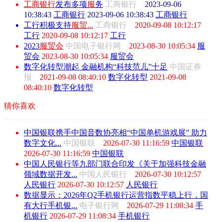
工商银行
发布多项
服
务
工商银行
2023-09-06
10:38:43
工商银行
2023-09-06 10:38:43
工商银行
工行积极支持
服
贸
...
工商银行
2020-09-08 10:12:17
工行
2020-09-08 10:12:17
工行
2023
服
贸
会
中国电子银行网
2023-08-30 10:05:34
服
贸会
2023-08-30 10:05:34
服贸会
数字化转型潮起 金融机构“科技范儿”十足
中国证券
报
2021-09-08 08:40:10
数字化转型
2021-09-08
08:40:10
数字化转型
猜你喜欢
中国银联携手中国音数协亮相“中国单机游戏展” 助力
数字文化...
中国银联
2026-07-30 11:16:59
中国银联
2026-07-30 11:16:59
中国银联
中国人民银行等九部门联合印发《关于加强科技金融
领域数据开发...
中国人民银行
2026-07-30 10:12:57
人民银行
2026-07-30 10:12:57
人民银行
数据显示：2026年Q2手机银行运营指数平稳上行，国
有大行手机银...
电子银行网
2026-07-29 11:08:34
手
机银行
2026-07-29 11:08:34
手机银行