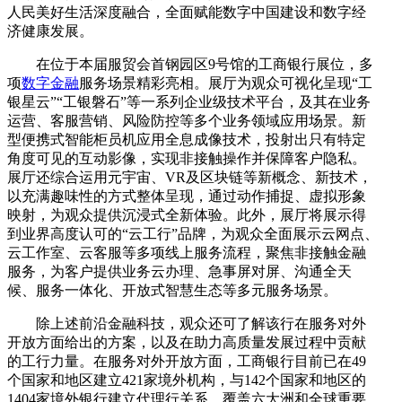
人民美好生活深度融合，全面赋能数字中国建设和数字经
济健康发展。
在位于本届服贸会首钢园区9号馆的工商银行展位，多
项
数字金融
服务场景精彩亮相。展厅为观众可视化呈现“工
银星云”“工银磐石”等一系列企业级技术平台，及其在业务
运营、客服营销、风险防控等多个业务领域应用场景。新
型便携式智能柜员机应用全息成像技术，投射出只有特定
角度可见的互动影像，实现非接触操作并保障客户隐私。
展厅还综合运用元宇宙、VR及区块链等新概念、新技术，
以充满趣味性的方式整体呈现，通过动作捕捉、虚拟形象
映射，为观众提供沉浸式全新体验。此外，展厅将展示得
到业界高度认可的“云工行”品牌，为观众全面展示云网点、
云工作室、云客服等多项线上服务流程，聚焦非接触金融
服务，为客户提供业务云办理、急事屏对屏、沟通全天
候、服务一体化、开放式智慧生态等多元服务场景。
除上述前沿金融科技，观众还可了解该行在服务对外
开放方面给出的方案，以及在助力高质量发展过程中贡献
的工行力量。在服务对外开放方面，工商银行目前已在49
个国家和地区建立421家境外机构，与142个国家和地区的
1404家境外银行建立代理行关系，覆盖六大洲和全球重要