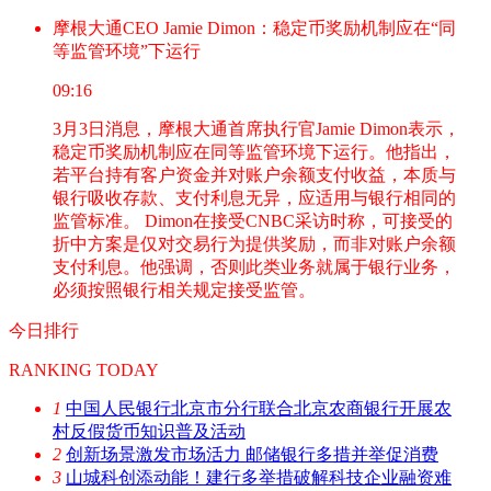
摩根大通CEO Jamie Dimon：稳定币奖励机制应在“同
等监管环境”下运行
09:16
3月3日消息，摩根大通首席执行官Jamie Dimon表示，
稳定币奖励机制应在同等监管环境下运行。他指出，
若平台持有客户资金并对账户余额支付收益，本质与
银行吸收存款、支付利息无异，应适用与银行相同的
监管标准。 Dimon在接受CNBC采访时称，可接受的
折中方案是仅对交易行为提供奖励，而非对账户余额
支付利息。他强调，否则此类业务就属于银行业务，
必须按照银行相关规定接受监管。
今日排行
RANKING TODAY
1
中国人民银行北京市分行联合北京农商银行开展农
村反假货币知识普及活动
2
创新场景激发市场活力 邮储银行多措并举促消费
3
山城科创添动能！建行多举措破解科技企业融资难