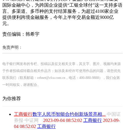
国际金融中心，为跨国企业提供“工银全球付”这一支持多语
言、多渠道、多币种的支付结算服务，为超过4100家企业
提供便利跨境金融服务，今年上半年交易金额近9000亿
元。
责任编辑：韩希宇
免责声明：
电子银行网发布的专栏、投稿以及征文相关文章，其文字、图片、视频均来源
于作者投稿或转载自相关作品方；如涉及未经许可使用作品的问题，请您优先
联系我们（联系邮箱：cebnet@cfca.com.cn，电话：400-880-9888），我们会第
一时间核实，谢谢配合。
为你推荐
工商银行
数字人民币智能合约创新场景亮相
...
中国证
券报·中证网
2023-09-04 08:52:02
工商银行
2023-09-
04 08:52:02
工商银行