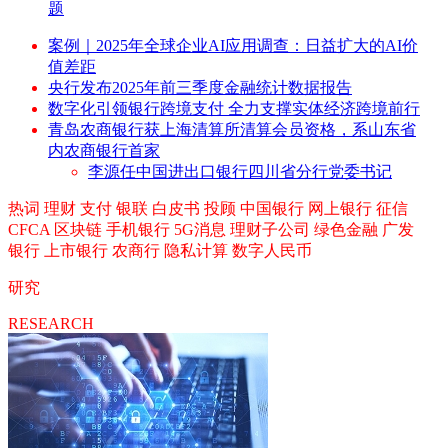
题
案例｜2025年全球企业AI应用调查：日益扩大的AI价
值差距
央行发布2025年前三季度金融统计数据报告
数字化引领银行跨境支付 全力支撑实体经济跨境前行
青岛农商银行获上海清算所清算会员资格，系山东省
内农商银行首家
李源任中国进出口银行四川省分行党委书记
热词
理财
支付
银联
白皮书
投顾
中国银行
网上银行
征信
CFCA
区块链
手机银行
5G消息
理财子公司
绿色金融
广发
银行
上市银行
农商行
隐私计算
数字人民币
研究
RESEARCH